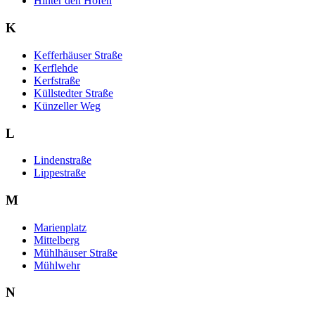
Hinter den Höfen
K
Kefferhäuser Straße
Kerflehde
Kerfstraße
Küllstedter Straße
Künzeller Weg
L
Lindenstraße
Lippestraße
M
Marienplatz
Mittelberg
Mühlhäuser Straße
Mühlwehr
N