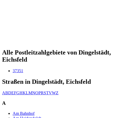
Alle Postleitzahlgebiete von Dingelstädt,
Eichsfeld
37351
Straßen in Dingelstädt, Eichsfeld
A
B
D
E
F
G
H
K
L
M
N
O
P
R
S
T
V
W
Z
A
Am Bahnhof