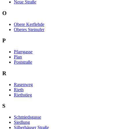
Neue Straße
O
Obere Kerflehde
Oberes Steinufer
P
Pfarrgasse
Plan
Poststraße
R
Rasenweg
Rieth
Riethstieg
S
Schmiedsgasse
Siedlung
Silberhäuser Straße