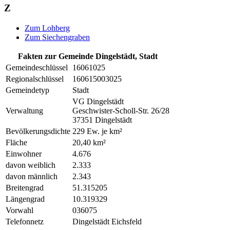
Z
Zum Lohberg
Zum Siechengraben
Fakten zur Gemeinde Dingelstädt, Stadt
Gemeindeschlüssel
16061025
Regionalschlüssel
160615003025
Gemeindetyp
Stadt
VG Dingelstädt
Verwaltung
Geschwister-Scholl-Str. 26/28
37351 Dingelstädt
Bevölkerungsdichte
229 Ew. je km²
Fläche
20,40 km²
Einwohner
4.676
davon weiblich
2.333
davon männlich
2.343
Breitengrad
51.315205
Längengrad
10.319329
Vorwahl
036075
Telefonnetz
Dingelstädt Eichsfeld