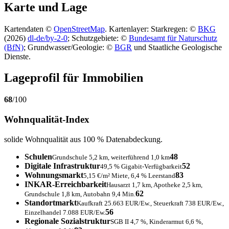
Karte und Lage
Kartendaten ©
OpenStreetMap
. Kartenlayer: Starkregen: ©
BKG
(2026)
dl-de/by-2-0
; Schutzgebiete: ©
Bundesamt für Naturschutz
(BfN)
; Grundwasser/Geologie: ©
BGR
und Staatliche Geologische
Dienste.
Lageprofil für Immobilien
68
/100
Wohnqualität-Index
solide Wohnqualität aus 100 % Datenabdeckung.
Schulen
48
Grundschule 5,2 km, weiterführend 1,0 km
Digitale Infrastruktur
52
49,5 % Gigabit-Verfügbarkeit
Wohnungsmarkt
83
5,15 €/m² Miete, 6,4 % Leerstand
INKAR-Erreichbarkeit
Hausarzt 1,7 km, Apotheke 2,5 km,
62
Grundschule 1,8 km, Autobahn 9,4 Min.
Standortmarkt
Kaufkraft 25.663 EUR/Ew., Steuerkraft 738 EUR/Ew.,
56
Einzelhandel 7.088 EUR/Ew.
Regionale Sozialstruktur
SGB II 4,7 %, Kinderarmut 6,6 %,