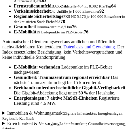
83
Altersarmut 0,9 %
Fernstraßenumfeld
64
BASt-Zählstelle 464 m, 8.382 Kfz/Tag
Verkehrssicherheit
92
0,0 Unfälle je 1.000 Einwohner
Regionale Sicherheitslage
PKS-HZ 5.176 je 100.000 Einwohner in
78
der kreisfreien Stadt Eichsfeld
Gesundheit
76
Traumazentrum 8,5 km
E-Mobilität
76
19 Ladepunkte im PLZ-Gebiet
Automatischer Orientierungswert aus amtlichen und öffentlich
nachvollziehbaren Kontextdaten.
Datenbasis und Gewichtung
. Der
Index ersetzt keine Besichtigung, kein Verkehrswertgutachten und
keine individuelle Standortprüfung.
E-Mobilität: vorhanden
Ladepunkte im PLZ-Gebiet
nachgewiesen.
Gesundheit: Traumazentrum regional erreichbar
Das
nächste Traumazentrum liegt bis 15 km entfernt.
Breitband: unterdurchschnittliche Gigabit-Verfügbarkeit
Die Gigabit-Abdeckung liegt unter 50 % der Haushalte.
Energieanlagen: 7 aktive MaStR-Einheiten
Registrierte
Leistung rund 4,6 MW.
Immobilien & Wohnungsmarkt
Digitale Infrastruktur, Energieanlagen,
Regionale Kaufkraft
Erreichbarkeit & Versorgung
Ladeinfrastruktur, Gesundheitsversorgung,
Schulen