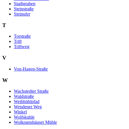
Stadtgraben
Steinstraße
Steinufer
T
Torstraße
Trift
Triftweg
V
Von-Hagen-Straße
W
Wachstedter Straße
Waldstraße
Weihbühlpfad
Wendener Weg
Winkel
Wolfskuhle
Wolkramshäuser Mühle