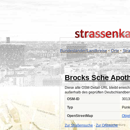
Bundesländer/Landkreise
·
Orte
·
Str
Brocks Sche Apot
Diese alte OSM-Detail-URL bleibt erreich
außerhalb des geprüften Deutschlandber
OSM-ID
3013
Typ
Punk
OpenStreetMap
Obje
Zur Straßensuche
·
Zur Ortssuche