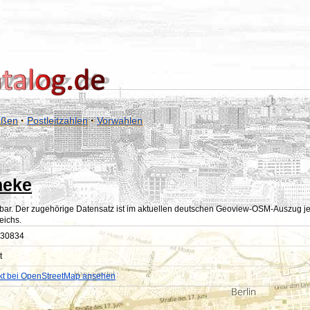
aßen
·
Postleitzahlen
·
Vorwahlen
heke
bar. Der zugehörige Datensatz ist im aktuellen deutschen Geoview-OSM-Auszug jedoc
eichs.
30834
t
kt bei OpenStreetMap ansehen