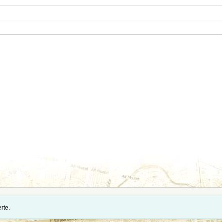
tände und Importdaten stehen auf der Seite
Quellennachweise und Datenimporte
.
rte.