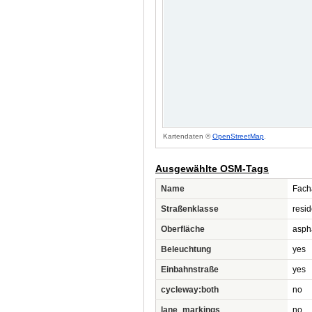
Kartendaten ©
OpenStreetMap
.
Ausgewählte OSM-Tags
Name
Fach
Straßenklasse
resid
Oberfläche
asph
Beleuchtung
yes
Einbahnstraße
yes
cycleway:both
no
lane_markings
no