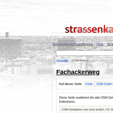
Bundesländer/Landkreise
·
Orte
·
Str
Startseite
OSM-Verweis
Fachackerweg
Auf dieser Seite
Karte
OSM-Daten
Diese Seite reaktiviert die alte OSM-
Datenbasis.
OSM-Detaildaten sind nicht amtlich. Für 