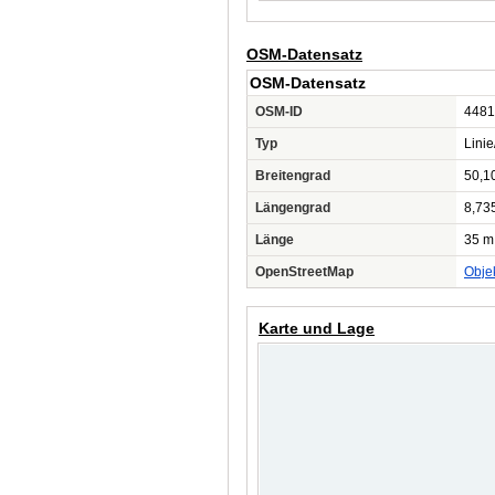
OSM-Datensatz
OSM-Datensatz
OSM-ID
4481
Typ
Lini
Breitengrad
50,1
Längengrad
8,73
Länge
35 m
OpenStreetMap
Obje
Karte und Lage