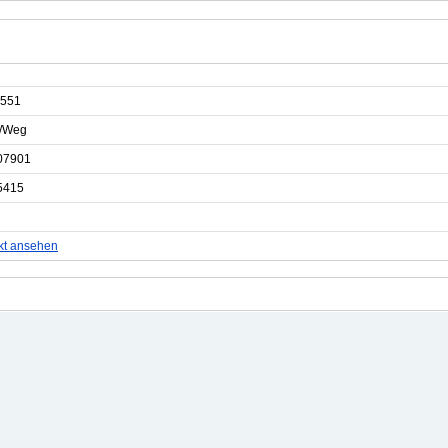
551
e/Weg
07901
5415
kt ansehen