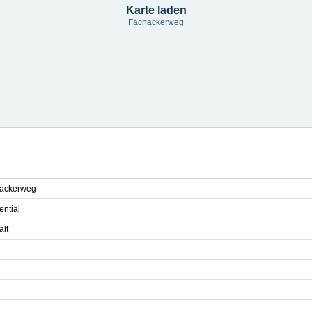
Karte laden
Fachackerweg
ackerweg
ential
alt