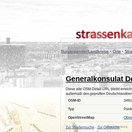
Bundesländer/Landkreise
·
Orte
·
Str
Generalkonsulat D
Diese alte OSM-Detail-URL bleibt erreich
außerhalb des geprüften Deutschlandber
OSM-ID
3491
Typ
Punk
OpenStreetMap
Obje
Zur Straßensuche
·
Zur Ortssuche