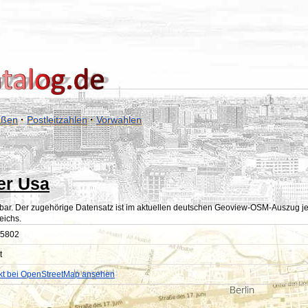
aßen
·
Postleitzahlen
·
Vorwahlen
er Usa
bar. Der zugehörige Datensatz ist im aktuellen deutschen Geoview-OSM-Auszug jedoc
eichs.
5802
t
kt bei OpenStreetMap ansehen