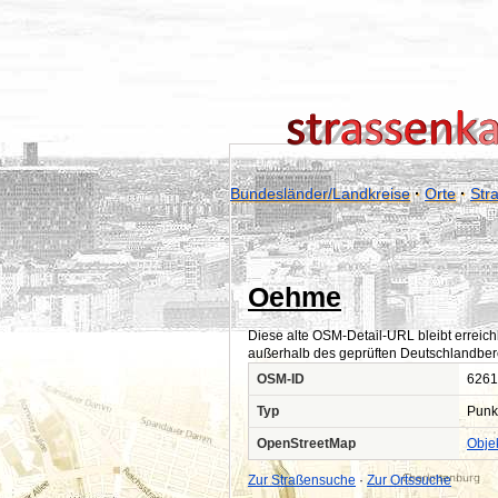
Bundesländer/Landkreise
·
Orte
·
Str
Oehme
Diese alte OSM-Detail-URL bleibt erreich
außerhalb des geprüften Deutschlandber
OSM-ID
6261
Typ
Punk
OpenStreetMap
Obje
Zur Straßensuche
·
Zur Ortssuche