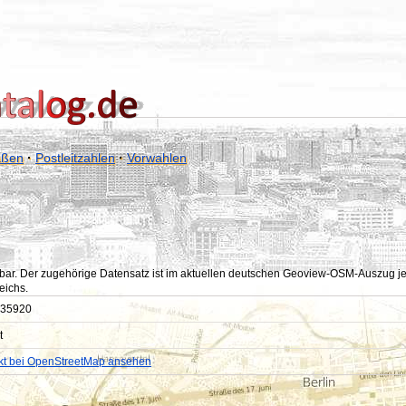
aßen
·
Postleitzahlen
·
Vorwahlen
bar. Der zugehörige Datensatz ist im aktuellen deutschen Geoview-OSM-Auszug jedoc
eichs.
35920
t
kt bei OpenStreetMap ansehen