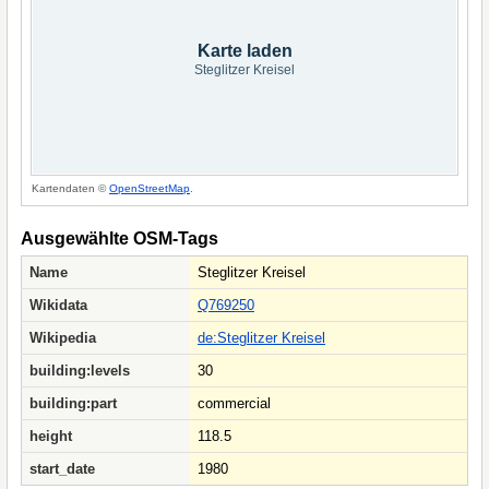
Karte laden
Steglitzer Kreisel
Kartendaten ©
OpenStreetMap
.
Ausgewählte OSM-Tags
Name
Steglitzer Kreisel
Wikidata
Q769250
Wikipedia
de:Steglitzer Kreisel
building:levels
30
building:part
commercial
height
118.5
start_date
1980