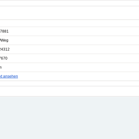
7881
e/Weg
24312
7670
m
kt ansehen