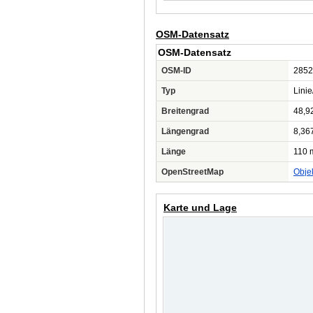
OSM-Datensatz
OSM-Datensatz
OSM-ID
2852
Typ
Lini
Breitengrad
48,9
Längengrad
8,36
Länge
110 
OpenStreetMap
Obje
Karte und Lage