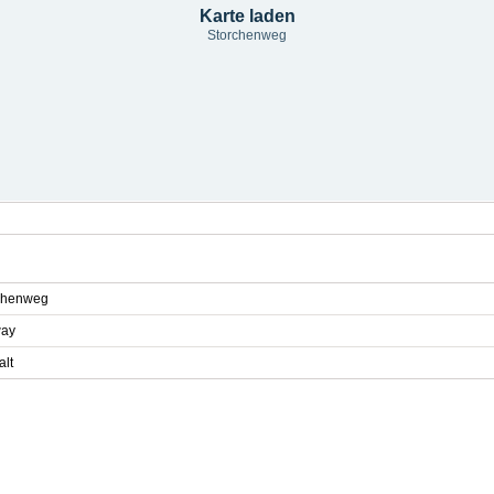
Karte laden
Storchenweg
chenweg
way
alt