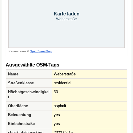
Karte laden
Weberstraße
Kartendaten ©
OpenStreetMap
.
Ausgewählte OSM-Tags
Name
Weberstraße
Straßenklasse
residential
Höchstgeschwindigkei
30
t
Oberfläche
asphalt
Beleuchtung
yes
Einbahnstraße
yes
check_date:parking
2022-03-15