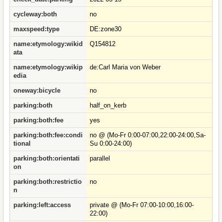
cycleway:both
no
maxspeed:type
DE:zone30
name:etymology:wikid
Q154812
ata
name:etymology:wikip
de:Carl Maria von Weber
edia
oneway:bicycle
no
parking:both
half_on_kerb
parking:both:fee
yes
parking:both:fee:condi
no @ (Mo-Fr 0:00-07:00,22:00-24:00,Sa-
tional
Su 0:00-24:00)
parking:both:orientati
parallel
on
parking:both:restrictio
no
n
parking:left:access
private @ (Mo-Fr 07:00-10:00,16:00-
22:00)