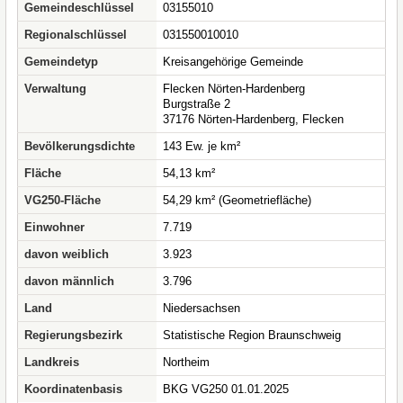
Gemeindeschlüssel
03155010
Regionalschlüssel
031550010010
Gemeindetyp
Kreisangehörige Gemeinde
Verwaltung
Flecken Nörten-Hardenberg
Burgstraße 2
37176 Nörten-Hardenberg, Flecken
Bevölkerungsdichte
143 Ew. je km²
Fläche
54,13 km²
VG250-Fläche
54,29 km² (Geometriefläche)
Einwohner
7.719
davon weiblich
3.923
davon männlich
3.796
Land
Niedersachsen
Regierungsbezirk
Statistische Region Braunschweig
Landkreis
Northeim
Koordinatenbasis
BKG VG250 01.01.2025