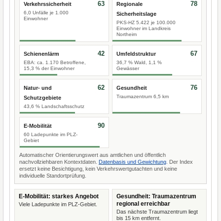
63
78
Verkehrssicherheit
Regionale
6,0 Unfälle je 1.000
Sicherheitslage
Einwohner
PKS-HZ 5.422 je 100.000
Einwohner im Landkreis
Northeim
42
67
Schienenlärm
Umfeldstruktur
EBA: ca. 1.170 Betroffene,
36,7 % Wald, 1,1 %
15,3 % der Einwohner
Gewässer
62
76
Natur- und
Gesundheit
Traumazentrum 6,5 km
Schutzgebiete
43,6 % Landschaftsschutz
90
E-Mobilität
60 Ladepunkte im PLZ-
Gebiet
Automatischer Orientierungswert aus amtlichen und öffentlich
nachvollziehbaren Kontextdaten.
Datenbasis und Gewichtung
. Der Index
ersetzt keine Besichtigung, kein Verkehrswertgutachten und keine
individuelle Standortprüfung.
E-Mobilität: starkes Angebot
Gesundheit: Traumazentrum
regional erreichbar
Viele Ladepunkte im PLZ-Gebiet.
Das nächste Traumazentrum liegt
bis 15 km entfernt.