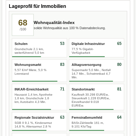
Lageprofil für Immobilien
68
Wohnqualität-Index
solide Wohnqualität aus 100 % Datenabdeckung.
/100
53
65
Schulen
Digitale Infrastruktur
Grundschule 2,1 km,
77,5 % Gigabit-
weiterführend 5,0 km
Verfügbarkeit
83
80
Wohnungsmarkt
Alltagsversorgung
5,57 €/m² Miete, 5,0 %
Supermarkt 5,0 Min., Notfall
Leerstand
14,7 Min., Schwimmbad 4,7
Min.
71
81
INKAR-Erreichbarkeit
Standortmarkt
Hausarzt 1,4 km, Apotheke
Kaufkraft 30.298 EUR/Ew.,
1,6 km, Grundschule 1,6
Steuerkraft 1.228 EUR/Ew.,
km, Autobahn 4,3 Min.
Einzelhandel 9.018
EUR/Ew.
63
64
Regionale Sozialstruktur
Fernstraßenumfeld
SGB II 9,1 %, Kinderarmut
BASt-Zählstelle 161 m,
14,8 %, Altersarmut 2,8 %
9.101 Kfz/Tag