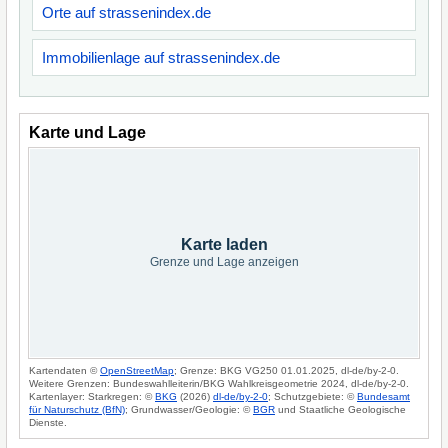
Orte auf strassenindex.de
Immobilienlage auf strassenindex.de
Karte und Lage
Karte laden
Grenze und Lage anzeigen
Kartendaten ©
OpenStreetMap
; Grenze: BKG VG250 01.01.2025, dl-de/by-2-0.
Weitere Grenzen: Bundeswahlleiterin/BKG Wahlkreisgeometrie 2024, dl-de/by-2-0.
Kartenlayer: Starkregen: ©
BKG
(2026)
dl-de/by-2-0
; Schutzgebiete: ©
Bundesamt
für Naturschutz (BfN)
; Grundwasser/Geologie: ©
BGR
und Staatliche Geologische
Dienste.