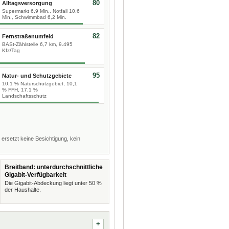
80
Alltagsversorgung
Supermarkt 6,9 Min., Notfall 10,6
Min., Schwimmbad 6,2 Min.
82
Fernstraßenumfeld
BASt-Zählstelle 6,7 km, 9.495
Kfz/Tag
95
Natur- und Schutzgebiete
10,1 % Naturschutzgebiet, 10,1
% FFH, 17,1 %
Landschaftsschutz
 ersetzt keine Besichtigung, kein
Breitband: unterdurchschnittliche
Gigabit-Verfügbarkeit
Die Gigabit-Abdeckung liegt unter 50 %
der Haushalte.