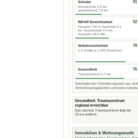
41
Schulen
Grundschule 3,5 km,
weiterführend 7,8 km
52
INKAR-Erreichbarkeit
Hausarzt 746 m, Apotheke 4,1
km, Grundschule 4,5 km,
Autobahn 49,0 Min.
78
Verkehrssicherheit
3,3 Unfälle je 1.000 Einwohner
76
Gesundheit
Traumazentrum 5,7 km
Automatischer Orientierungswert aus amtl
Verkehrswertgutachten und keine individue
Gesundheit: Traumazentrum
regional erreichbar
Das nächste Traumazentrum liegt bis
15 km entfernt.
Immobilien & Wohnungsmarkt