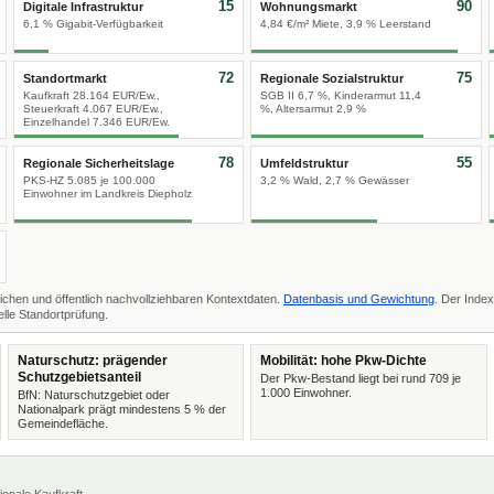
15
90
Digitale Infrastruktur
Wohnungsmarkt
6,1 % Gigabit-Verfügbarkeit
4,84 €/m² Miete, 3,9 % Leerstand
72
75
Standortmarkt
Regionale Sozialstruktur
Kaufkraft 28.164 EUR/Ew.,
SGB II 6,7 %, Kinderarmut 11,4
Steuerkraft 4.067 EUR/Ew.,
%, Altersarmut 2,9 %
Einzelhandel 7.346 EUR/Ew.
78
55
Regionale Sicherheitslage
Umfeldstruktur
PKS-HZ 5.085 je 100.000
3,2 % Wald, 2,7 % Gewässer
Einwohner im Landkreis Diepholz
ichen und öffentlich nachvollziehbaren Kontextdaten.
Datenbasis und Gewichtung
. Der Index
lle Standortprüfung.
Naturschutz: prägender
Mobilität: hohe Pkw-Dichte
Schutzgebietsanteil
Der Pkw-Bestand liegt bei rund 709 je
1.000 Einwohner.
BfN: Naturschutzgebiet oder
Nationalpark prägt mindestens 5 % der
Gemeindefläche.