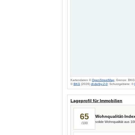
Kartendaten ©
OpenStreetMap
; Grenze: BKG 
©
BKG
(2026)
dl-de/by-2-0
; Schutzgebiete: ©
Lageprofil für Immobilien
65
Wohnqualität-Inde
solide Wohnqualität aus 1
/100