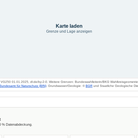
Karte laden
Grenze und Lage anzeigen
VG250 01.01.2025, dl-de/by-2-0. Weitere Grenzen: Bundeswahlleiterin/BKG Wahlkreisgeometrie 2
Bundesamt für Naturschutz (BfN)
; Grundwasser/Geologie: ©
BGR
und Staatliche Geologische Die
x
00 % Datenabdeckung.