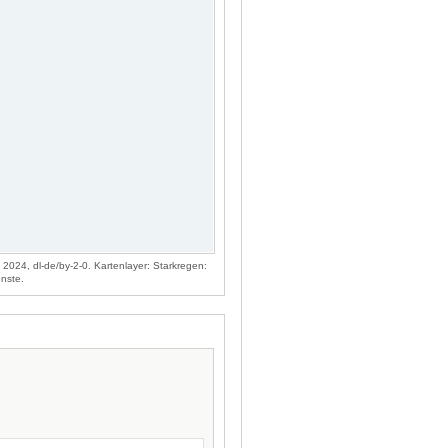
024, dl-de/by-2-0. Kartenlayer: Starkregen:
nste.