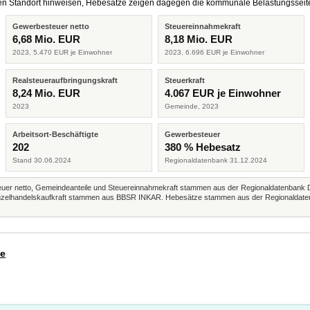
eren Standort hinweisen, Hebesätze zeigen dagegen die kommunale Belastungsseit
Gewerbesteuer netto
Steuereinnahmekraft
6,68 Mio. EUR
8,18 Mio. EUR
2023, 5.470 EUR je Einwohner
2023, 6.696 EUR je Einwohner
Realsteueraufbringungskraft
Steuerkraft
8,24 Mio. EUR
4.067 EUR je Einwohner
2023
Gemeinde, 2023
Arbeitsort-Beschäftigte
Gewerbesteuer
202
380 % Hebesatz
Stand 30.06.2024
Regionaldatenbank 31.12.2024
r netto, Gemeindeanteile und Steuereinnahmekraft stammen aus der Regionaldatenbank 
 Einzelhandelskaufkraft stammen aus BBSR INKAR. Hebesätze stammen aus der Regionaldate
de