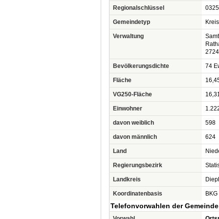
Regionalschlüssel
0325
Gemeindetyp
Krei
Verwaltung
Samt
Rath
2724
Bevölkerungsdichte
74 Ew
Fläche
16,4
VG250-Fläche
16,3
Einwohner
1.22
davon weiblich
598
davon männlich
624
Land
Nied
Regierungsbezirk
Stat
Landkreis
Diep
Koordinatenbasis
BKG 
Telefonvorwahlen der Gemeinde
Vorwahl
Orts