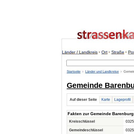
Länder / Landkreis
·
Ort
·
Straße
·
Pos
Startseite
Länder und Landkreise
Gemein
Gemeinde Barenbu
Auf dieser Seite
Karte
Lageprofil
Fakten zur Gemeinde Barenburg
Kreisschlüssel
0325
Gemeindeschlüssel
0325