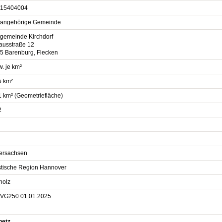
15404004
sangehörige Gemeinde
gemeinde Kirchdorf
ausstraße 12
5 Barenburg, Flecken
. je km²
5 km²
1 km² (Geometriefläche)
2
ersachsen
istische Region Hannover
holz
VG250 01.01.2025
netz