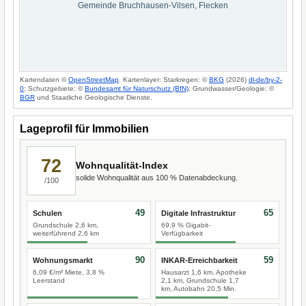
Gemeinde Bruchhausen-Vilsen, Flecken
Kartendaten ©
OpenStreetMap
. Kartenlayer: Starkregen: ©
BKG
(2026)
dl-de/by-2-
0
; Schutzgebiete: ©
Bundesamt für Naturschutz (BfN)
; Grundwasser/Geologie: ©
BGR
und Staatliche Geologische Dienste.
Lageprofil für Immobilien
72
Wohnqualität-Index
solide Wohnqualität aus 100 % Datenabdeckung.
/100
49
65
Schulen
Digitale Infrastruktur
Grundschule 2,6 km,
69,9 % Gigabit-
weiterführend 2,6 km
Verfügbarkeit
90
59
Wohnungsmarkt
INKAR-Erreichbarkeit
6,09 €/m² Miete, 3,8 %
Hausarzt 1,6 km, Apotheke
Leerstand
2,1 km, Grundschule 1,7
km, Autobahn 20,5 Min.