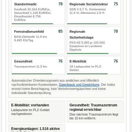
78
75
Standortmarkt
Regionale Sozialstruktur
Kaufkraft 30.344 EUR/Ew.,
SGB II 6,7 %, Kinderarmut
Steuerkraft 1.108 EUR/Ew.,
11,4 %, Altersarmut 2,9 %
Einzelhandel 8.756
EUR/Ew.
85
78
Fernstraßenumfeld
Regionale
BASt-Zählstelle 11,6 km,
Sicherheitslage
9.495 Kfz/Tag
PKS-HZ 5.085 je 100.000
Einwohner im Landkreis
Diepholz
76
76
Gesundheit
E-Mobilität
Traumazentrum 11,0 km
19 Ladepunkte im PLZ-
Gebiet
Automatischer Orientierungswert aus amtlichen und öffentlich
nachvollziehbaren Kontextdaten.
Datenbasis und Gewichtung
. Der Index
ersetzt keine Besichtigung, kein Verkehrswertgutachten und keine
individuelle Standortprüfung.
E-Mobilität: vorhanden
Gesundheit: Traumazentrum
regional erreichbar
Ladepunkte im PLZ-Gebiet
nachgewiesen.
Das nächste Traumazentrum liegt
bis 15 km entfernt.
Energieanlagen: 1.516 aktive