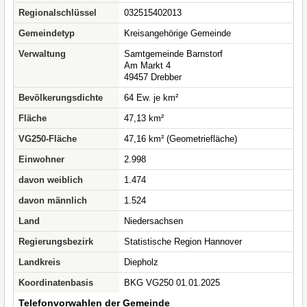
Regionalschlüssel
032515402013
Gemeindetyp
Kreisangehörige Gemeinde
Verwaltung
Samtgemeinde Barnstorf
Am Markt 4
49457 Drebber
Bevölkerungsdichte
64 Ew. je km²
Fläche
47,13 km²
VG250-Fläche
47,16 km² (Geometriefläche)
Einwohner
2.998
davon weiblich
1.474
davon männlich
1.524
Land
Niedersachsen
Regierungsbezirk
Statistische Region Hannover
Landkreis
Diepholz
Koordinatenbasis
BKG VG250 01.01.2025
Telefonvorwahlen der Gemeinde