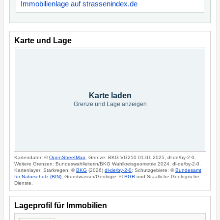
Immobilienlage auf strassenindex.de
Karte und Lage
Karte laden
Grenze und Lage anzeigen
Kartendaten ©
OpenStreetMap
; Grenze: BKG VG250 01.01.2025, dl-de/by-2-0.
Weitere Grenzen: Bundeswahlleiterin/BKG Wahlkreisgeometrie 2024, dl-de/by-2-0.
Kartenlayer: Starkregen: ©
BKG
(2026)
dl-de/by-2-0
; Schutzgebiete: ©
Bundesamt
für Naturschutz (BfN)
; Grundwasser/Geologie: ©
BGR
und Staatliche Geologische
Dienste.
Lageprofil für Immobilien