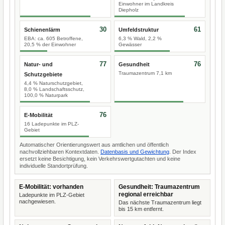
Einwohner im Landkreis
Diepholz
30
61
Schienenlärm
Umfeldstruktur
EBA: ca. 605 Betroffene,
6,3 % Wald, 2,2 %
20,5 % der Einwohner
Gewässer
77
76
Natur- und
Gesundheit
Traumazentrum 7,1 km
Schutzgebiete
4,4 % Naturschutzgebiet,
8,0 % Landschaftsschutz,
100,0 % Naturpark
76
E-Mobilität
16 Ladepunkte im PLZ-
Gebiet
Automatischer Orientierungswert aus amtlichen und öffentlich
nachvollziehbaren Kontextdaten.
Datenbasis und Gewichtung
. Der Index
ersetzt keine Besichtigung, kein Verkehrswertgutachten und keine
individuelle Standortprüfung.
E-Mobilität: vorhanden
Gesundheit: Traumazentrum
regional erreichbar
Ladepunkte im PLZ-Gebiet
nachgewiesen.
Das nächste Traumazentrum liegt
bis 15 km entfernt.