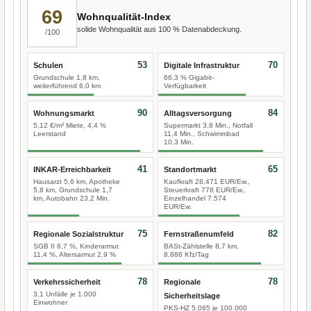
69
Wohnqualität-Index
solide Wohnqualität aus 100 % Datenabdeckung.
/100
53
70
Schulen
Digitale Infrastruktur
Grundschule 1,8 km,
66,3 % Gigabit-
weiterführend 6,0 km
Verfügbarkeit
90
84
Wohnungsmarkt
Alltagsversorgung
5,12 €/m² Miete, 4,4 %
Supermarkt 3,8 Min., Notfall
Leerstand
11,4 Min., Schwimmbad
10,3 Min.
41
65
INKAR-Erreichbarkeit
Standortmarkt
Hausarzt 5,6 km, Apotheke
Kaufkraft 28.471 EUR/Ew.,
5,8 km, Grundschule 1,7
Steuerkraft 778 EUR/Ew.,
km, Autobahn 23,2 Min.
Einzelhandel 7.574
EUR/Ew.
75
82
Regionale Sozialstruktur
Fernstraßenumfeld
SGB II 6,7 %, Kinderarmut
BASt-Zählstelle 8,7 km,
11,4 %, Altersarmut 2,9 %
8.886 Kfz/Tag
78
78
Verkehrssicherheit
Regionale
3,1 Unfälle je 1.000
Sicherheitslage
Einwohner
PKS-HZ 5.085 je 100.000