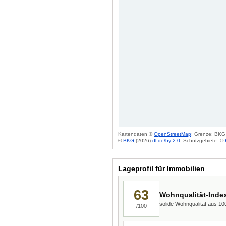
Kartendaten ©
OpenStreetMap
; Grenze: BKG 
©
BKG
(2026)
dl-de/by-2-0
; Schutzgebiete: ©
Lageprofil für Immobilien
63
Wohnqualität-Inde
solide Wohnqualität aus 1
/100