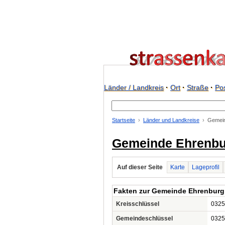
Länder / Landkreis
·
Ort
·
Straße
·
Pos
Startseite
Länder und Landkreise
Gemein
Gemeinde Ehrenbu
Auf dieser Seite
Karte
Lageprofil
Fakten zur Gemeinde Ehrenburg
Kreisschlüssel
0325
Gemeindeschlüssel
0325