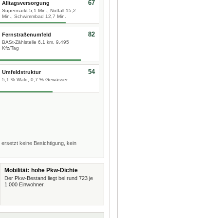
67
Alltagsversorgung
Supermarkt 5,1 Min., Notfall 15,2
Min., Schwimmbad 12,7 Min.
82
Fernstraßenumfeld
BASt-Zählstelle 6,1 km, 9.495
Kfz/Tag
54
Umfeldstruktur
5,1 % Wald, 0,7 % Gewässer
 ersetzt keine Besichtigung, kein
Mobilität: hohe Pkw-Dichte
Der Pkw-Bestand liegt bei rund 723 je
1.000 Einwohner.