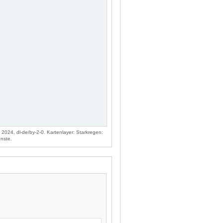
024, dl-de/by-2-0. Kartenlayer: Starkregen:
nste.