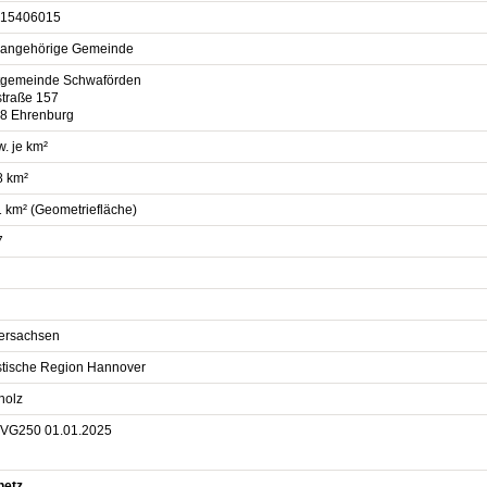
15406015
sangehörige Gemeinde
gemeinde Schwaförden
straße 157
8 Ehrenburg
. je km²
8 km²
1 km² (Geometriefläche)
7
ersachsen
istische Region Hannover
holz
VG250 01.01.2025
netz