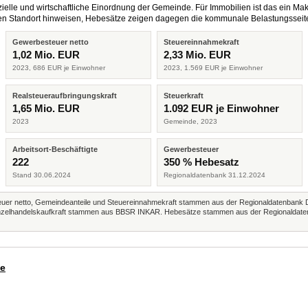
elle und wirtschaftliche Einordnung der Gemeinde. Für Immobilien ist das ein Mak
eren Standort hinweisen, Hebesätze zeigen dagegen die kommunale Belastungsseit
Gewerbesteuer netto
Steuereinnahmekraft
1,02 Mio. EUR
2,33 Mio. EUR
2023, 686 EUR je Einwohner
2023, 1.569 EUR je Einwohner
Realsteueraufbringungskraft
Steuerkraft
1,65 Mio. EUR
1.092 EUR je Einwohner
2023
Gemeinde, 2023
Arbeitsort-Beschäftigte
Gewerbesteuer
222
350 % Hebesatz
Stand 30.06.2024
Regionaldatenbank 31.12.2024
r netto, Gemeindeanteile und Steuereinnahmekraft stammen aus der Regionaldatenbank 
 Einzelhandelskaufkraft stammen aus BBSR INKAR. Hebesätze stammen aus der Regionaldate
de