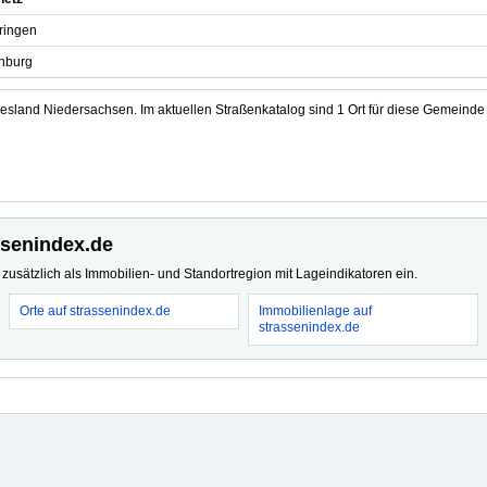
tringen
nburg
sland Niedersachsen. Im aktuellen Straßenkatalog sind 1 Ort für diese Gemeinde h
ssenindex.de
usätzlich als Immobilien- und Standortregion mit Lageindikatoren ein.
Orte auf strassenindex.de
Immobilienlage auf
strassenindex.de