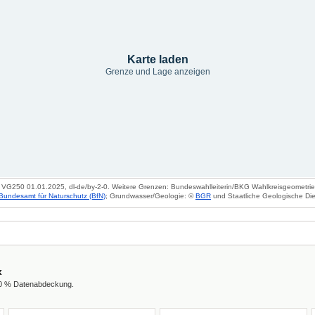
Karte laden
Grenze und Lage anzeigen
VG250 01.01.2025, dl-de/by-2-0. Weitere Grenzen: Bundeswahlleiterin/BKG Wahlkreisgeometrie 2
Bundesamt für Naturschutz (BfN)
; Grundwasser/Geologie: ©
BGR
und Staatliche Geologische Die
x
00 % Datenabdeckung.