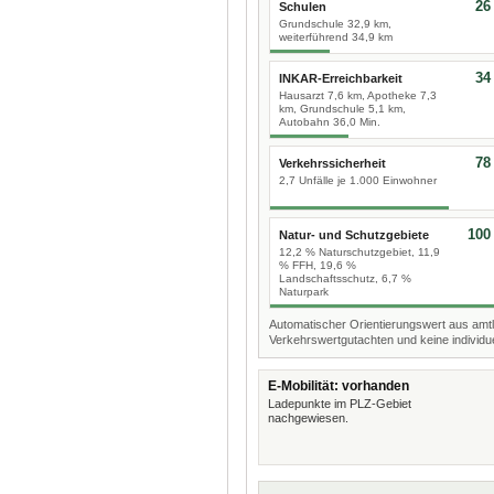
26
Schulen
Grundschule 32,9 km,
weiterführend 34,9 km
34
INKAR-Erreichbarkeit
Hausarzt 7,6 km, Apotheke 7,3
km, Grundschule 5,1 km,
Autobahn 36,0 Min.
78
Verkehrssicherheit
2,7 Unfälle je 1.000 Einwohner
100
Natur- und Schutzgebiete
12,2 % Naturschutzgebiet, 11,9
% FFH, 19,6 %
Landschaftsschutz, 6,7 %
Naturpark
Automatischer Orientierungswert aus amtl
Verkehrswertgutachten und keine individue
E-Mobilität: vorhanden
Ladepunkte im PLZ-Gebiet
nachgewiesen.