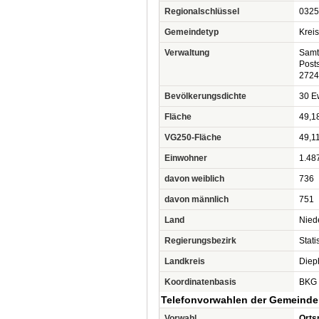
Regionalschlüssel
0325
Gemeindetyp
Krei
Verwaltung
Samt
Post
2724
Bevölkerungsdichte
30 Ew
Fläche
49,1
VG250-Fläche
49,1
Einwohner
1.48
davon weiblich
736
davon männlich
751
Land
Nied
Regierungsbezirk
Stat
Landkreis
Diep
Koordinatenbasis
BKG 
Telefonvorwahlen der Gemeinde
Vorwahl
Orts