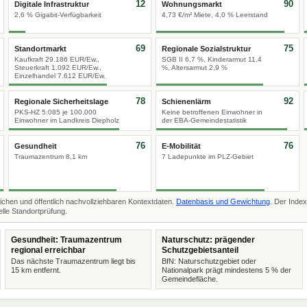
12
90
Digitale Infrastruktur
Wohnungsmarkt
2,6 % Gigabit-Verfügbarkeit
4,73 €/m² Miete, 4,0 % Leerstand
69
75
Standortmarkt
Regionale Sozialstruktur
Kaufkraft 29.186 EUR/Ew.,
SGB II 6,7 %, Kinderarmut 11,4
Steuerkraft 1.092 EUR/Ew.,
%, Altersarmut 2,9 %
Einzelhandel 7.612 EUR/Ew.
78
92
Regionale Sicherheitslage
Schienenlärm
PKS-HZ 5.085 je 100.000
Keine betroffenen Einwohner in
Einwohner im Landkreis Diepholz
der EBA-Gemeindestatistik
76
76
Gesundheit
E-Mobilität
Traumazentrum 8,1 km
7 Ladepunkte im PLZ-Gebiet
ichen und öffentlich nachvollziehbaren Kontextdaten.
Datenbasis und Gewichtung
. Der Index
lle Standortprüfung.
Gesundheit: Traumazentrum
Naturschutz: prägender
regional erreichbar
Schutzgebietsanteil
Das nächste Traumazentrum liegt bis
BfN: Naturschutzgebiet oder
15 km entfernt.
Nationalpark prägt mindestens 5 % der
Gemeindefläche.