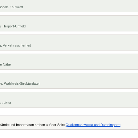
ionale Kaufkraft
, Heliport-Umfeld
, Verkehrssicherheit
te Nähe
e, Wahlkreis-Strukturdaten
struktur
tände und Importdaten stehen auf der Seite
Quellennachweise und Datenimporte
.