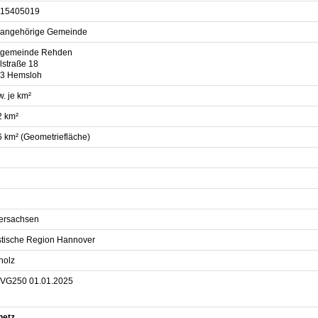
15405019
sangehörige Gemeinde
gemeinde Rehden
lstraße 18
3 Hemsloh
. je km²
2 km²
6 km² (Geometriefläche)
ersachsen
istische Region Hannover
holz
VG250 01.01.2025
netz