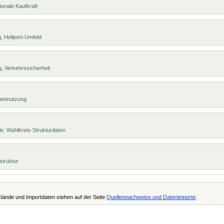
ionale Kaufkraft
, Heliport-Umfeld
, Verkehrssicherheit
chennutzung
e, Wahlkreis-Strukturdaten
struktur
tände und Importdaten stehen auf der Seite
Quellennachweise und Datenimporte
.