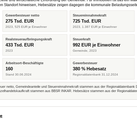
elle und wirtschaftliche Einordnung der Gemeinde. Für Immobilien ist das ein Mak
eren Standort hinweisen, Hebesätze zeigen dagegen die kommunale Belastungsseit
Gewerbesteuer netto
Steuereinnahmekraft
275 Tsd. EUR
725 Tsd. EUR
2023, 525 EUR je Einwohner
2023, 1.387 EUR je Einwohner
Realsteueraufbringungskraft
Steuerkraft
433 Tsd. EUR
992 EUR je Einwohner
2023
Gemeinde, 2023
Arbeitsort-Beschäftigte
Gewerbesteuer
160
380 % Hebesatz
Stand 30.06.2024
Regionaldatenbank 31.12.2024
r netto, Gemeindeanteile und Steuereinnahmekraft stammen aus der Regionaldatenbank 
 Einzelhandelskaufkraft stammen aus BBSR INKAR. Hebesätze stammen aus der Regionaldate
de