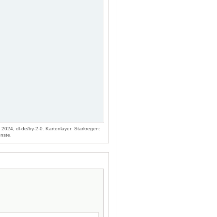
024, dl-de/by-2-0. Kartenlayer: Starkregen:
nste.