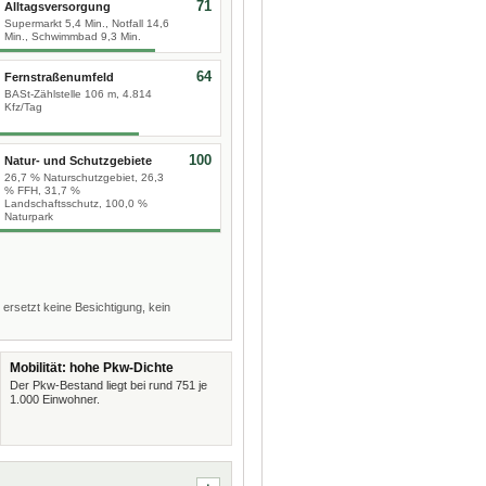
71
Alltagsversorgung
Supermarkt 5,4 Min., Notfall 14,6
Min., Schwimmbad 9,3 Min.
64
Fernstraßenumfeld
BASt-Zählstelle 106 m, 4.814
Kfz/Tag
100
Natur- und Schutzgebiete
26,7 % Naturschutzgebiet, 26,3
% FFH, 31,7 %
Landschaftsschutz, 100,0 %
Naturpark
 ersetzt keine Besichtigung, kein
Mobilität: hohe Pkw-Dichte
Der Pkw-Bestand liegt bei rund 751 je
1.000 Einwohner.