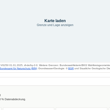
Karte laden
Grenze und Lage anzeigen
VG250 01.01.2025, dl-de/by-2-0. Weitere Grenzen: Bundeswahlleiterin/BKG Wahlkreisgeometrie 2
Bundesamt für Naturschutz (BfN)
; Grundwasser/Geologie: ©
BGR
und Staatliche Geologische Die
x
00 % Datenabdeckung.