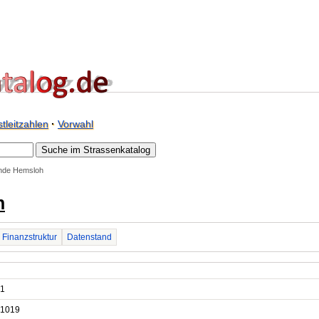
tleitzahlen
·
Vorwahl
nde Hemsloh
h
Finanzstruktur
Datenstand
1
1019