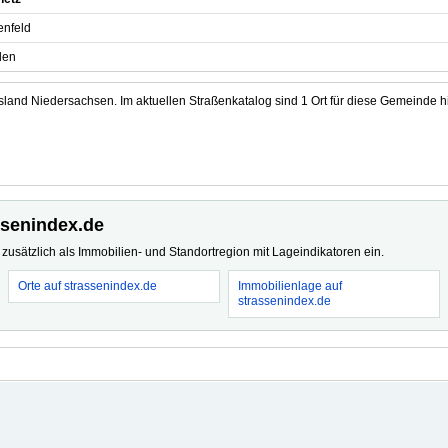
nfeld
den
and Niedersachsen. Im aktuellen Straßenkatalog sind 1 Ort für diese Gemeinde hi
ssenindex.de
usätzlich als Immobilien- und Standortregion mit Lageindikatoren ein.
Orte auf strassenindex.de
Immobilienlage auf
strassenindex.de