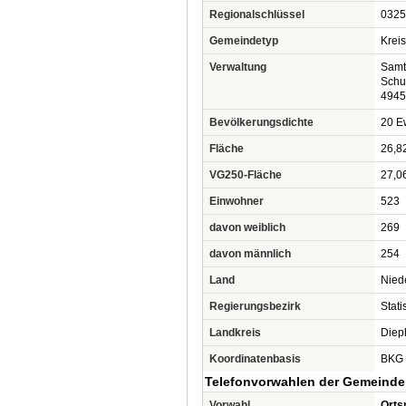
Regionalschlüssel
0325
Gemeindetyp
Krei
Verwaltung
Samt
Schu
4945
Bevölkerungsdichte
20 Ew
Fläche
26,8
VG250-Fläche
27,0
Einwohner
523
davon weiblich
269
davon männlich
254
Land
Nied
Regierungsbezirk
Stat
Landkreis
Diep
Koordinatenbasis
BKG 
Telefonvorwahlen der Gemeinde
Vorwahl
Orts