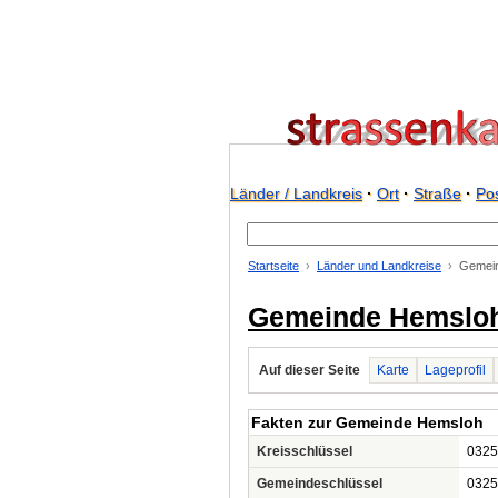
Länder / Landkreis
·
Ort
·
Straße
·
Pos
Startseite
Länder und Landkreise
Gemei
Gemeinde Hemslo
Auf dieser Seite
Karte
Lageprofil
Fakten zur Gemeinde Hemsloh
Kreisschlüssel
0325
Gemeindeschlüssel
0325