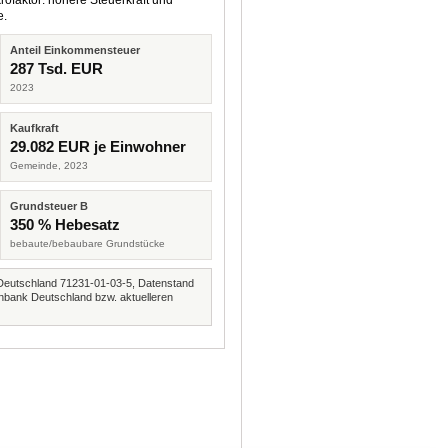
rofaktor: höhere Steuerkraft und
e.
Anteil Einkommensteuer
287 Tsd. EUR
2023
Kaufkraft
29.082 EUR je Einwohner
Gemeinde, 2023
Grundsteuer B
350 % Hebesatz
bebaute/bebaubare Grundstücke
Deutschland 71231-01-03-5, Datenstand
nbank Deutschland bzw. aktuelleren