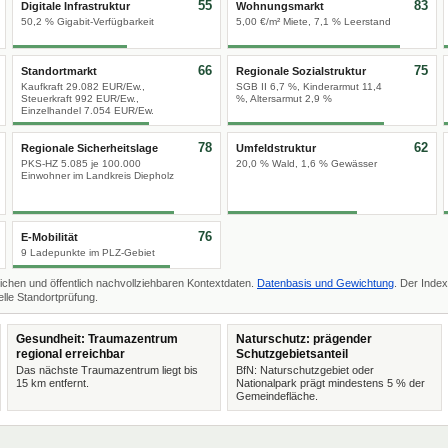
55
83
Digitale Infrastruktur
Wohnungsmarkt
50,2 % Gigabit-Verfügbarkeit
5,00 €/m² Miete, 7,1 % Leerstand
66
75
Standortmarkt
Regionale Sozialstruktur
Kaufkraft 29.082 EUR/Ew.,
SGB II 6,7 %, Kinderarmut 11,4
Steuerkraft 992 EUR/Ew.,
%, Altersarmut 2,9 %
Einzelhandel 7.054 EUR/Ew.
78
62
Regionale Sicherheitslage
Umfeldstruktur
PKS-HZ 5.085 je 100.000
20,0 % Wald, 1,6 % Gewässer
Einwohner im Landkreis Diepholz
76
E-Mobilität
9 Ladepunkte im PLZ-Gebiet
ichen und öffentlich nachvollziehbaren Kontextdaten.
Datenbasis und Gewichtung
. Der Index
lle Standortprüfung.
Gesundheit: Traumazentrum
Naturschutz: prägender
regional erreichbar
Schutzgebietsanteil
Das nächste Traumazentrum liegt bis
BfN: Naturschutzgebiet oder
15 km entfernt.
Nationalpark prägt mindestens 5 % der
Gemeindefläche.