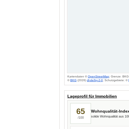
Kartendaten ©
OpenStreetMap
; Grenze: BKG 
©
BKG
(2026)
dl-de/by-2-0
; Schutzgebiete: ©
Lageprofil für Immobilien
65
Wohnqualität-Inde
solide Wohnqualität aus 1
/100