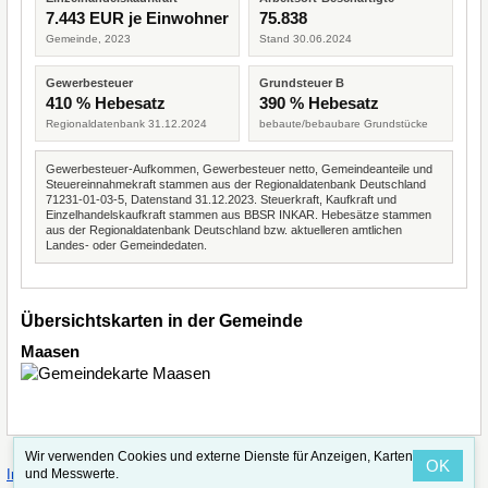
7.443 EUR je Einwohner
75.838
Gemeinde, 2023
Stand 30.06.2024
Gewerbesteuer
Grundsteuer B
410 % Hebesatz
390 % Hebesatz
Regionaldatenbank 31.12.2024
bebaute/bebaubare Grundstücke
Gewerbesteuer-Aufkommen, Gewerbesteuer netto, Gemeindeanteile und
Steuereinnahmekraft stammen aus der Regionaldatenbank Deutschland
71231-01-03-5, Datenstand 31.12.2023. Steuerkraft, Kaufkraft und
Einzelhandelskaufkraft stammen aus BBSR INKAR. Hebesätze stammen
aus der Regionaldatenbank Deutschland bzw. aktuelleren amtlichen
Landes- oder Gemeindedaten.
Übersichtskarten in der Gemeinde
Maasen
Wir verwenden Cookies und externe Dienste für Anzeigen, Karten
OK
·
·
und Messwerte.
Impressum
Straßenindex
Valid CSS