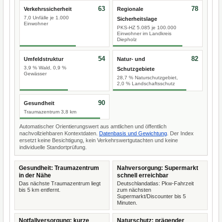
63
78
Verkehrssicherheit
Regionale
7,0 Unfälle je 1.000
Sicherheitslage
Einwohner
PKS-HZ 5.085 je 100.000
Einwohner im Landkreis
Diepholz
54
82
Umfeldstruktur
Natur- und
3,9 % Wald, 0,9 %
Schutzgebiete
Gewässer
28,7 % Naturschutzgebiet,
2,0 % Landschaftsschutz
90
Gesundheit
Traumazentrum 3,8 km
Automatischer Orientierungswert aus amtlichen und öffentlich
nachvollziehbaren Kontextdaten.
Datenbasis und Gewichtung
. Der Index
ersetzt keine Besichtigung, kein Verkehrswertgutachten und keine
individuelle Standortprüfung.
Gesundheit: Traumazentrum
Nahversorgung: Supermarkt
in der Nähe
schnell erreichbar
Das nächste Traumazentrum liegt
Deutschlandatlas: Pkw-Fahrzeit
bis 5 km entfernt.
zum nächsten
Supermarkt/Discounter bis 5
Minuten.
Notfallversorgung: kurze
Naturschutz: prägender