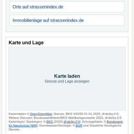
Orte auf strassenindex.de
Immobilienlage auf strassenindex.de
Karte und Lage
Karte laden
Grenze und Lage anzeigen
Kartendaten ©
OpenStreetMap
; Grenze: BKG VG250 01.01.2025, dl-de/by-2-0.
Weitere Grenzen: Bundeswahlleiterin/BKG Wahlkreisgeometrie 2024, dl-de/by-2-0.
Kartenlayer: Starkregen: ©
BKG
(2026)
dl-de/by-2-0
; Schutzgebiete: ©
Bundesamt
für Naturschutz (BfN)
; Grundwasser/Geologie: ©
BGR
und Staatliche Geologische
Dienste.