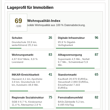
Lageprofil für Immobilien
69
Wohnqualität-Index
solide Wohnqualität aus 100 % Datenabdeckung.
/100
26
96
Schulen
Digitale Infrastruktur
Grundschule 33,9 km,
95,9 % Gigabit-
weiterführend 35,3 km
Verfügbarkeit
83
87
Wohnungsmarkt
Alltagsversorgung
4,67 €/m² Miete, 6,8 %
Supermarkt 4,5 Min., Notfall
Leerstand
9,7 Min., Schwimmbad 5,9
Min.
41
65
INKAR-Erreichbarkeit
Standortmarkt
Hausarzt 4,1 km, Apotheke
Kaufkraft 26.670 EUR/Ew.,
3,9 km, Grundschule 3,8
Steuerkraft 2.860 EUR/Ew.,
km, Autobahn 48,9 Min.
Einzelhandel 7.443
EUR/Ew.
75
82
Regionale Sozialstruktur
Fernstraßenumfeld
SGB II 6,7 %, Kinderarmut
BASt-Zählstelle 5,2 km,
11,4 %, Altersarmut 2,9 %
9.495 Kfz/Tag