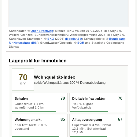
Kartendaten ©
OpenStreetMap
; Grenze: BKG VG250 01.01.2025, dl-de/by-2-0.
Weitere Grenzen: Bundeswahlleiterin/BKG Wahlkreisgeometrie 2024, dl-de/by-2-0.
Kartenlayer: Starkregen: ©
BKG
(2026)
dl-de/by-2-0
; Schutzgebiete: ©
Bundesamt
für Naturschutz (BfN)
; Grundwasser/Geologie: ©
BGR
und Staatliche Geologische
Dienste.
Lageprofil für Immobilien
70
Wohnqualität-Index
solide Wohnqualität aus 100 % Datenabdeckung.
/100
79
70
Schulen
Digitale Infrastruktur
Grundschule 1,1 km,
79,8 % Gigabit-
weiterführend 1,9 km
Verfügbarkeit
85
67
Wohnungsmarkt
Alltagsversorgung
6,96 €/m² Miete, 3,0 %
Supermarkt 5,3 Min., Notfall
Leerstand
13,3 Min., Schwimmbad
12,1 Min.