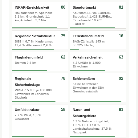
80
81
INKAR-Erreichbarkeit
Standortmarkt
Hausarzt 959 m, Apotheke
Kaufkraft 32.704 EUR/Ew.,
1,1 km, Grundschule 1,1
Steuerkraft 1.423 EUR/Ew.,
km, Autobahn 3,7 Min.
Einzelhandel 10.205
EUR/Ew.
75
16
Regionale Sozialstruktur
Fernstraßenumfeld
SGB II 6,7 %, Kinderarmut
BASt-Zählstelle 145 m,
11,4 %, Altersarmut 2,9 %
56.225 Kfz/Tag
62
63
Flughafenumfeld
Verkehrssicherheit
Bremen 9,8 km
4,2 Unfälle je 1.000
Einwohner
78
92
Regionale
Schienenlärm
Keine betroffenen
Sicherheitslage
Einwohner in der EBA-
PKS-HZ 5.085 je 100.000
Gemeindestatistik
Einwohner im Landkreis
Diepholz
58
81
Umfeldstruktur
Natur- und
7,7 % Wald, 1,8 %
Schutzgebiete
Gewässer
4,7 % Naturschutzgebiet,
1,2 % FFH, 17,8 %
Landschaftsschutz, 37,5 %
Naturpark