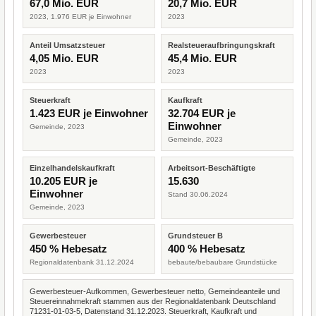
67,0 Mio. EUR
20,7 Mio. EUR
2023, 1.976 EUR je Einwohner
2023
Anteil Umsatzsteuer
Realsteueraufbringungskraft
4,05 Mio. EUR
45,4 Mio. EUR
2023
2023
Steuerkraft
Kaufkraft
1.423 EUR je Einwohner
32.704 EUR je
Einwohner
Gemeinde, 2023
Gemeinde, 2023
Einzelhandelskaufkraft
Arbeitsort-Beschäftigte
10.205 EUR je
15.630
Einwohner
Stand 30.06.2024
Gemeinde, 2023
Gewerbesteuer
Grundsteuer B
450 % Hebesatz
400 % Hebesatz
Regionaldatenbank 31.12.2024
bebaute/bebaubare Grundstücke
Gewerbesteuer-Aufkommen, Gewerbesteuer netto, Gemeindeanteile und
Steuereinnahmekraft stammen aus der Regionaldatenbank Deutschland
71231-01-03-5, Datenstand 31.12.2023. Steuerkraft, Kaufkraft und