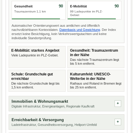
90
90
Gesundheit
E-Mobilität
Traumazentrum 1,1 km
99 Ladepunkte im PLZ-
Gebiet
Automatischer Orientierungswert aus amtlichen und öffentlich
nachvollziehbaren Kontextdaten.
Datenbasis und Gewichtung
. Der Index
ersetzt keine Besichtigung, kein Verkehrswertgutachten und keine
individuelle Standortprüfung.
E-Mobilität: starkes Angebot
Gesundheit: Traumazentrum
in der Nähe
Viele Ladepunkte im PLZ-Gebiet.
Das nächste Traumazentrum liegt
bis 5 km entfernt.
Schule: Grundschule gut
Kulturumfeld: UNESCO-
erreichbar
Welterbe in der Nähe
Die nächste Grundschule liegt bis
Rathaus und Roland in Bremen liegt
1,5 km entfernt.
bis 25 km entfernt.
Immobilien & Wohnungsmarkt
Digitale Infrastruktur, Energieanlagen, Regionale Kaufkraft
Erreichbarkeit & Versorgung
Ladeinfrastruktur, Gesundheitsversorgung, Heliport-Umfeld