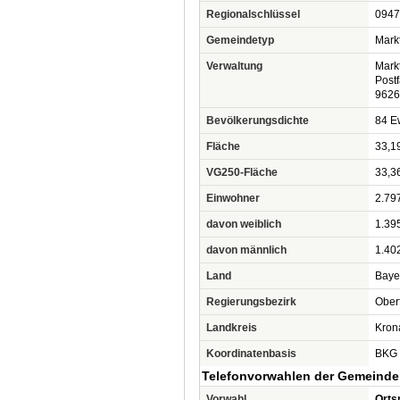
Regionalschlüssel
0947
Gemeindetyp
Mark
Verwaltung
Markt
Post
9626
Bevölkerungsdichte
84 Ew
Fläche
33,1
VG250-Fläche
33,3
Einwohner
2.79
davon weiblich
1.39
davon männlich
1.40
Land
Baye
Regierungsbezirk
Ober
Landkreis
Kron
Koordinatenbasis
BKG 
Telefonvorwahlen der Gemeinde
Vorwahl
Orts