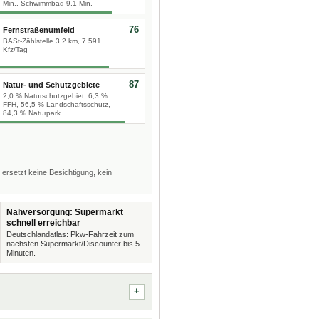
Min., Schwimmbad 9,1 Min.
76
Fernstraßenumfeld
BASt-Zählstelle 3,2 km, 7.591
Kfz/Tag
87
Natur- und Schutzgebiete
2,0 % Naturschutzgebiet, 6,3 %
FFH, 56,5 % Landschaftsschutz,
84,3 % Naturpark
 ersetzt keine Besichtigung, kein
Nahversorgung: Supermarkt
schnell erreichbar
Deutschlandatlas: Pkw-Fahrzeit zum
nächsten Supermarkt/Discounter bis 5
Minuten.