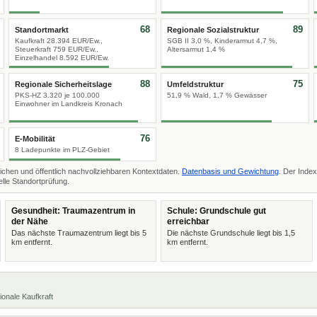
68
89
Standortmarkt
Regionale Sozialstruktur
Kaufkraft 28.394 EUR/Ew.,
SGB II 3,0 %, Kinderarmut 4,7 %,
Steuerkraft 759 EUR/Ew.,
Altersarmut 1,4 %
Einzelhandel 8.592 EUR/Ew.
88
75
Regionale Sicherheitslage
Umfeldstruktur
PKS-HZ 3.320 je 100.000
51,9 % Wald, 1,7 % Gewässer
Einwohner im Landkreis Kronach
76
E-Mobilität
8 Ladepunkte im PLZ-Gebiet
ichen und öffentlich nachvollziehbaren Kontextdaten.
Datenbasis und Gewichtung
. Der Index
lle Standortprüfung.
Gesundheit: Traumazentrum in
Schule: Grundschule gut
der Nähe
erreichbar
Das nächste Traumazentrum liegt bis 5
Die nächste Grundschule liegt bis 1,5
km entfernt.
km entfernt.
ionale Kaufkraft