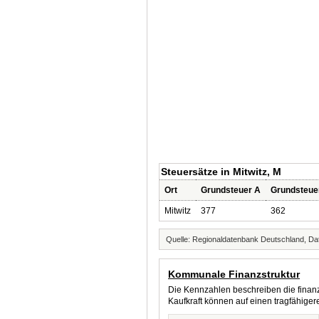
Steuersätze in Mitwitz, M
Ort
Grundsteuer A
Grundsteue
Mitwitz
377
362
Quelle: Regionaldatenbank Deutschland, Dat
Kommunale Finanzstruktur
Die Kennzahlen beschreiben die finanzi
Kaufkraft können auf einen tragfähig