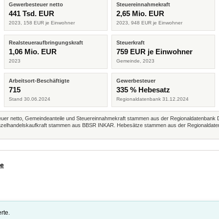
Gewerbesteuer netto
Steuereinnahmekraft
441 Tsd. EUR
2,65 Mio. EUR
2023, 158 EUR je Einwohner
2023, 948 EUR je Einwohner
Realsteueraufbringungskraft
Steuerkraft
1,06 Mio. EUR
759 EUR je Einwohner
2023
Gemeinde, 2023
Arbeitsort-Beschäftigte
Gewerbesteuer
715
335 % Hebesatz
Stand 30.06.2024
Regionaldatenbank 31.12.2024
r netto, Gemeindeanteile und Steuereinnahmekraft stammen aus der Regionaldatenbank 
 Einzelhandelskaufkraft stammen aus BBSR INKAR. Hebesätze stammen aus der Regionaldate
de
rte.