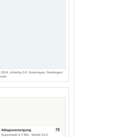
024, dl-de/by-2-0. Kartenlayer: Starkregen:
nste.
78
Alltagsversorgung
Supermarkt 4,3 Min., Notfall 14,4