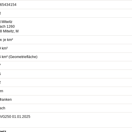
65434154
t
 Mitwitz
fach 1260
8 Mitwitz, M
. je km²
9 km²
6 km² (Geometriefläche)
7
5
2
rn
franken
ach
VG250 01.01.2025
netz