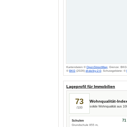
Kartendaten ©
OpenStreetMap
; Grenze: BKG 
©
BKG
(2026)
dl-de/by-2-0
; Schutzgebiete: ©
Lageprofil für Immobilien
73
Wohnqualität-Inde
solide Wohnqualität aus 1
/100
71
Schulen
Grundschule 855 m,