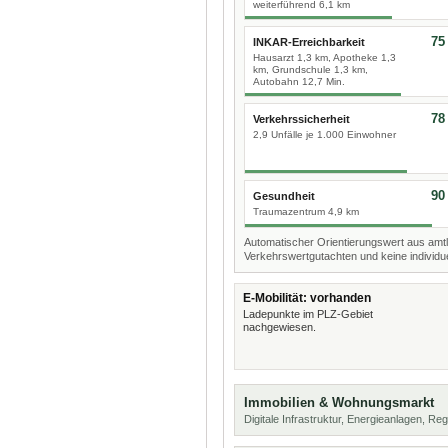
weiterführend 6,1 km
75
INKAR-Erreichbarkeit
Hausarzt 1,3 km, Apotheke 1,3
km, Grundschule 1,3 km,
Autobahn 12,7 Min.
78
Verkehrssicherheit
2,9 Unfälle je 1.000 Einwohner
90
Gesundheit
Traumazentrum 4,9 km
Automatischer Orientierungswert aus amtl
Verkehrswertgutachten und keine individue
E-Mobilität: vorhanden
Ladepunkte im PLZ-Gebiet
nachgewiesen.
Immobilien & Wohnungsmarkt
Digitale Infrastruktur, Energieanlagen, Reg