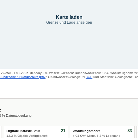
Karte laden
Grenze und Lage anzeigen
VG250 01.01.2025, dl-de/by-2-0. Weitere Grenzen: Bundeswahlleiterin/BKG Wahlkreisgeometrie 2
Bundesamt für Naturschutz (BfN)
; Grundwasser/Geologie: ©
BGR
und Staatliche Geologische Die
x
00 % Datenabdeckung.
21
83
Digitale Infrastruktur
Wohnungsmarkt
12,3 % Gigabit-Verfügbarkeit
4,94 €/m² Miete, 5,2 % Leerstand