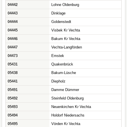
04442
Lohne Oldenburg
04443
Dinklage
04444
Goldenstedt
04445
Visbek Kr Vechta
04446
Bakum Kr Vechta
04447
Vechta-Langförden
04473
Emstek
05431
Quakenbrück
05438
Bakum-Lüsche
05441
Diepholz
05491
Damme Dümmer
05492
Steinfeld Oldenburg
05493
Neuenkirchen Kr Vechta
05494
Holdorf Niedersachs
05495
Vörden Kr Vechta