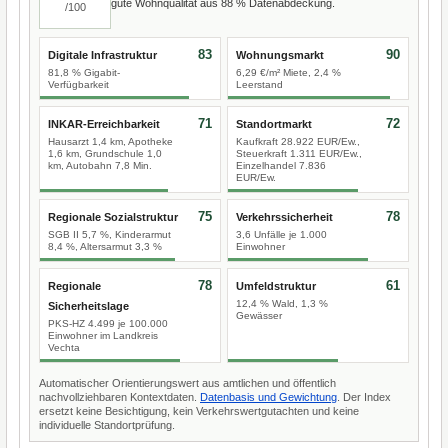
gute Wohnqualität aus 88 % Datenabdeckung.
/100
83
90
Digitale Infrastruktur
Wohnungsmarkt
81,8 % Gigabit-
6,29 €/m² Miete, 2,4 %
Verfügbarkeit
Leerstand
71
72
INKAR-Erreichbarkeit
Standortmarkt
Hausarzt 1,4 km, Apotheke
Kaufkraft 28.922 EUR/Ew.,
1,6 km, Grundschule 1,0
Steuerkraft 1.311 EUR/Ew.,
km, Autobahn 7,8 Min.
Einzelhandel 7.836
EUR/Ew.
75
78
Regionale Sozialstruktur
Verkehrssicherheit
SGB II 5,7 %, Kinderarmut
3,6 Unfälle je 1.000
8,4 %, Altersarmut 3,3 %
Einwohner
78
61
Regionale
Umfeldstruktur
12,4 % Wald, 1,3 %
Sicherheitslage
Gewässer
PKS-HZ 4.499 je 100.000
Einwohner im Landkreis
Vechta
Automatischer Orientierungswert aus amtlichen und öffentlich
nachvollziehbaren Kontextdaten.
Datenbasis und Gewichtung
. Der Index
ersetzt keine Besichtigung, kein Verkehrswertgutachten und keine
individuelle Standortprüfung.