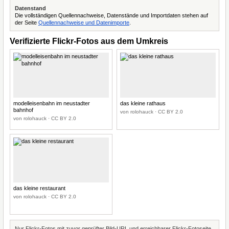
Datenstand
Die vollständigen Quellennachweise, Datenstände und Importdaten stehen auf
der Seite
Quellennachweise und Datenimporte
.
Verifizierte Flickr-Fotos aus dem Umkreis
modelleisenbahn im neustadter
das kleine rathaus
bahnhof
von rolohauck · CC BY 2.0
von rolohauck · CC BY 2.0
das kleine restaurant
von rolohauck · CC BY 2.0
Nur Flickr-Fotos mit zuvor geprüfter Bild-URL und erreichbarer Flickr-Fotoseite