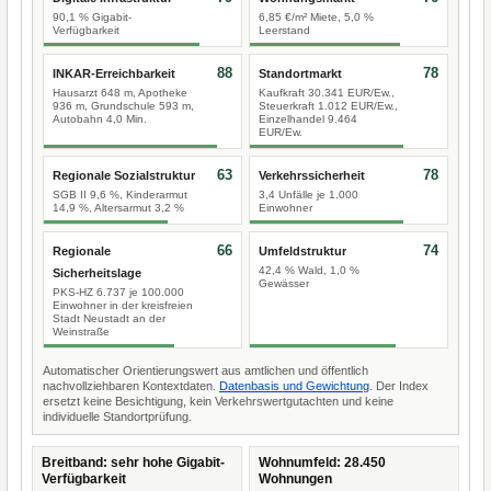
90,1 % Gigabit-
6,85 €/m² Miete, 5,0 %
Verfügbarkeit
Leerstand
88
78
INKAR-Erreichbarkeit
Standortmarkt
Hausarzt 648 m, Apotheke
Kaufkraft 30.341 EUR/Ew.,
936 m, Grundschule 593 m,
Steuerkraft 1.012 EUR/Ew.,
Autobahn 4,0 Min.
Einzelhandel 9.464
EUR/Ew.
63
78
Regionale Sozialstruktur
Verkehrssicherheit
SGB II 9,6 %, Kinderarmut
3,4 Unfälle je 1.000
14,9 %, Altersarmut 3,2 %
Einwohner
66
74
Regionale
Umfeldstruktur
42,4 % Wald, 1,0 %
Sicherheitslage
Gewässer
PKS-HZ 6.737 je 100.000
Einwohner in der kreisfreien
Stadt Neustadt an der
Weinstraße
Automatischer Orientierungswert aus amtlichen und öffentlich
nachvollziehbaren Kontextdaten.
Datenbasis und Gewichtung
. Der Index
ersetzt keine Besichtigung, kein Verkehrswertgutachten und keine
individuelle Standortprüfung.
Breitband: sehr hohe Gigabit-
Wohnumfeld: 28.450
Verfügbarkeit
Wohnungen