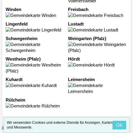
Winden
Freisbach
Lingenfeld
Lustadt
Schwegenheim
Weingarten (Pfalz)
Westheim (Pfalz)
Hördt
Kuhardt
Leimersheim
Rülzheim
Wir verwenden Cookies und externe Dienste für Anzeigen, Karten
OK
·
·
und Messwerte.
Impressum
Straßenindex
Valid CSS