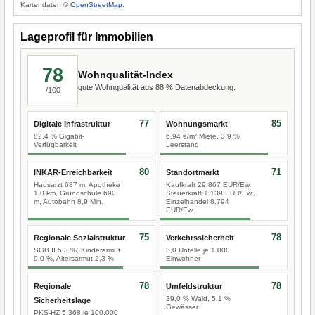
Kartendaten ©
OpenStreetMap
.
Lageprofil für Immobilien
78
Wohnqualität-Index
gute Wohnqualität aus 88 % Datenabdeckung.
/100
77
85
Digitale Infrastruktur
Wohnungsmarkt
82,4 % Gigabit-
6,94 €/m² Miete, 3,9 %
Verfügbarkeit
Leerstand
80
71
INKAR-Erreichbarkeit
Standortmarkt
Hausarzt 687 m, Apotheke
Kaufkraft 29.867 EUR/Ew.,
1,0 km, Grundschule 690
Steuerkraft 1.139 EUR/Ew.,
m, Autobahn 8,9 Min.
Einzelhandel 8.794
EUR/Ew.
75
78
Regionale Sozialstruktur
Verkehrssicherheit
SGB II 5,3 %, Kinderarmut
3,0 Unfälle je 1.000
9,0 %, Altersarmut 2,3 %
Einwohner
78
78
Regionale
Umfeldstruktur
39,0 % Wald, 5,1 %
Sicherheitslage
Gewässer
PKS-HZ 5.368 je 100.000