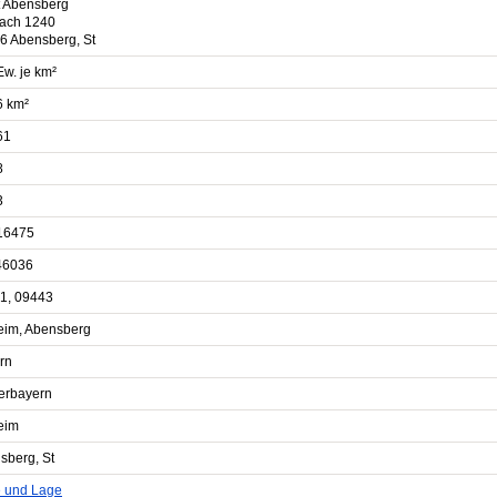
t Abensberg
fach 1240
6 Abensberg, St
Ew. je km²
6 km²
61
8
3
16475
46036
1, 09443
eim, Abensberg
rn
erbayern
eim
sberg, St
e und Lage