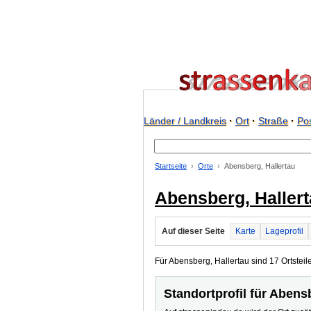
Länder / Landkreis
·
Ort
·
Straße
·
Pos
Startseite
Orte
Abensberg, Hallertau
Abensberg, Haller
Auf dieser Seite
Karte
Lageprofil
Für Abensberg, Hallertau sind 17 Ortsteile
Standortprofil für Abens