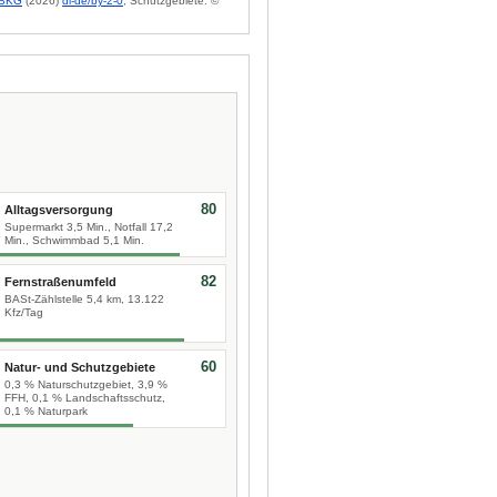
BKG
(2026)
dl-de/by-2-0
; Schutzgebiete: ©
80
Alltagsversorgung
Supermarkt 3,5 Min., Notfall 17,2
Min., Schwimmbad 5,1 Min.
82
Fernstraßenumfeld
BASt-Zählstelle 5,4 km, 13.122
Kfz/Tag
60
Natur- und Schutzgebiete
0,3 % Naturschutzgebiet, 3,9 %
FFH, 0,1 % Landschaftsschutz,
0,1 % Naturpark