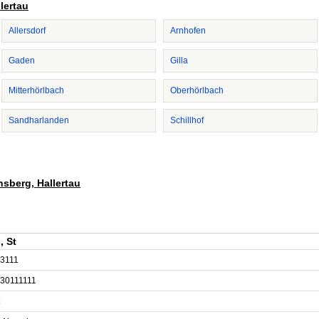
lertau
Allersdorf
Arnhofen
Gaden
Gilla
Mitterhörlbach
Oberhörlbach
Sandharlanden
Schillhof
nsberg, Hallertau
, St
3111
30111111