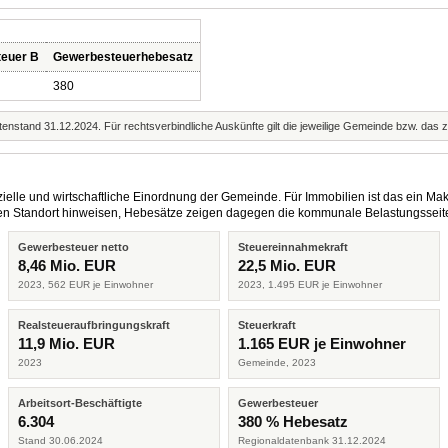
teuer B
Gewerbesteuerhebesatz
380
enstand 31.12.2024. Für rechtsverbindliche Auskünfte gilt die jeweilige Gemeinde bzw. das 
elle und wirtschaftliche Einordnung der Gemeinde. Für Immobilien ist das ein Mak
eren Standort hinweisen, Hebesätze zeigen dagegen die kommunale Belastungsseit
Gewerbesteuer netto
Steuereinnahmekraft
8,46 Mio. EUR
22,5 Mio. EUR
2023, 562 EUR je Einwohner
2023, 1.495 EUR je Einwohner
Realsteueraufbringungskraft
Steuerkraft
11,9 Mio. EUR
1.165 EUR je Einwohner
2023
Gemeinde, 2023
Arbeitsort-Beschäftigte
Gewerbesteuer
6.304
380 % Hebesatz
Stand 30.06.2024
Regionaldatenbank 31.12.2024