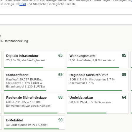
zen: Bundeswahlleiterin/BKG Wahlkreisgeometrie 2024, dl-de/by-2-0. Kartenlayer: Starkregen: ©
r/Geologie: ©
BGR
und Staatliche Geologische Dienste.
x
0 % Datenabdeckung.
65
85
Digitale Infrastruktur
Wohnungsmarkt
75,7 % Gigabit-Verfügbarkeit
7,51 €/m² Miete, 2,8 % Leerstand
69
89
Standortmarkt
Regionale Sozialstruktur
Kaufkraft 29.527 EUR/Ew.,
SGB II 2,4 %, Kinderarmut 3,7 %,
Steuerkraft 1.165 EUR/Ew.,
Altersarmut 1,7 %
Einzelhandel 8.130 EUR/Ew.
88
64
Regionale Sicherheitslage
Umfeldstruktur
PKS-HZ 2.685 je 100.000
28,6 % Wald, 0,5 % Gewässer
Einwohner im Landkreis Kelheim
90
E-Mobilität
40 Ladepunkte im PLZ-Gebiet