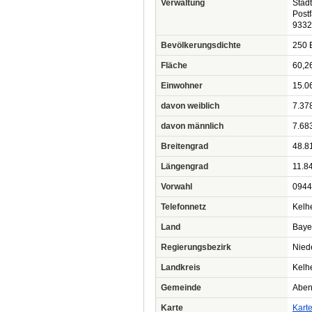
Verwaltung
Stad
Post
9332
Bevölkerungsdichte
250 
Fläche
60,2
Einwohner
15.0
davon weiblich
7.37
davon männlich
7.68
Breitengrad
48.8
Längengrad
11.8
Vorwahl
0944
Telefonnetz
Kelh
Land
Baye
Regierungsbezirk
Nied
Landkreis
Kelh
Gemeinde
Aben
Karte
Kart