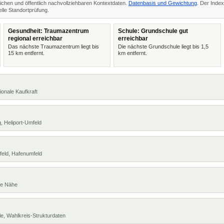
ichen und öffentlich nachvollziehbaren Kontextdaten.
Datenbasis und Gewichtung
. Der Index
lle Standortprüfung.
Gesundheit: Traumazentrum
Schule: Grundschule gut
regional erreichbar
erreichbar
Das nächste Traumazentrum liegt bis
Die nächste Grundschule liegt bis 1,5
15 km entfernt.
km entfernt.
ionale Kaufkraft
, Heliport-Umfeld
feld, Hafenumfeld
te Nähe
e, Wahlkreis-Strukturdaten