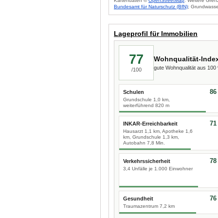
Kartendaten ©
OpenStreetMap
. Weitere Gren
Bundesamt für Naturschutz (BfN)
; Grundwasse
Lageprofil für Immobilien
77
Wohnqualität-Inde
gute Wohnqualität aus 10
/100
86
Schulen
Grundschule 1,0 km,
weiterführend 820 m
71
INKAR-Erreichbarkeit
Hausarzt 1,1 km, Apotheke 1,6
km, Grundschule 1,3 km,
Autobahn 7,8 Min.
78
Verkehrssicherheit
3,4 Unfälle je 1.000 Einwohner
76
Gesundheit
Traumazentrum 7,2 km