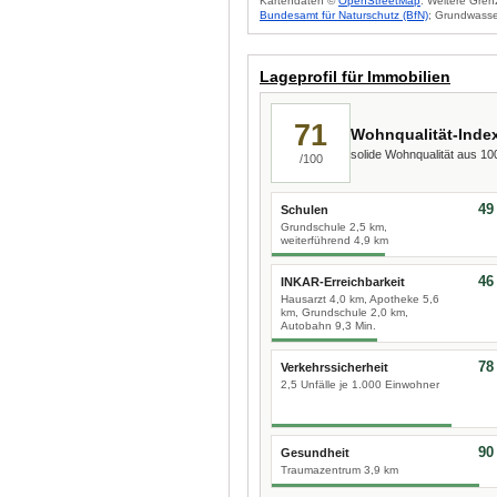
Kartendaten ©
OpenStreetMap
. Weitere Gren
Bundesamt für Naturschutz (BfN)
; Grundwasse
Lageprofil für Immobilien
71
Wohnqualität-Inde
solide Wohnqualität aus 1
/100
49
Schulen
Grundschule 2,5 km,
weiterführend 4,9 km
46
INKAR-Erreichbarkeit
Hausarzt 4,0 km, Apotheke 5,6
km, Grundschule 2,0 km,
Autobahn 9,3 Min.
78
Verkehrssicherheit
2,5 Unfälle je 1.000 Einwohner
90
Gesundheit
Traumazentrum 3,9 km