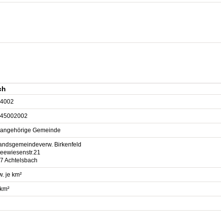
ch
4002
45002002
sangehörige Gemeinde
andsgemeindeverw. Birkenfeld
eewiesenstr.21
7 Achtelsbach
. je km²
 km²