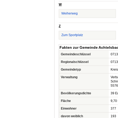
W
Weiherweg
Z
Zum Sportplatz
Fakten zur Gemeinde Achtelsba
Gemeindeschlüssel
0713
Regionalschlüssel
0713
Gemeindetyp
Krei
Verwaltung
Verb
Schn
5576
Bevölkerungsdichte
39 Ew
Fläche
9,70
Einwohner
377
davon weiblich
193