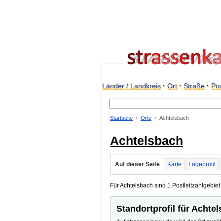
Länder / Landkreis
·
Ort
·
Straße
·
Pos
Startseite
Orte
Achtelsbach
Achtelsbach
Auf dieser Seite
Karte
Lageprofil
Für Achtelsbach sind 1 Postleitzahlgebiet
Standortprofil für Achte