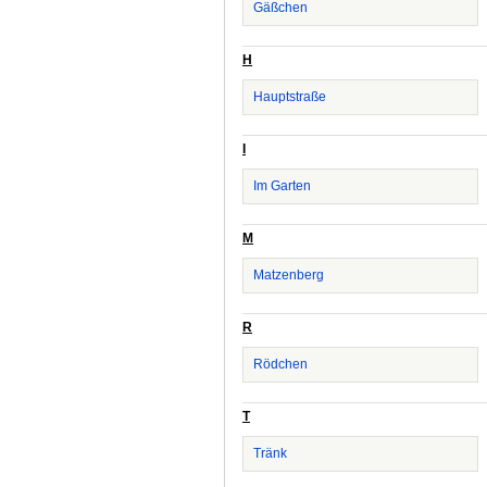
Gäßchen
H
Hauptstraße
I
Im Garten
M
Matzenberg
R
Rödchen
T
Tränk