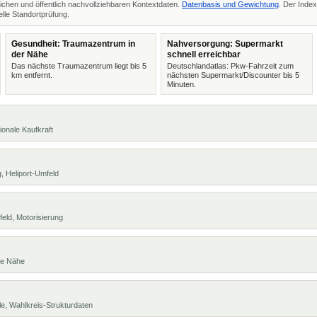
ichen und öffentlich nachvollziehbaren Kontextdaten.
Datenbasis und Gewichtung
. Der Index
lle Standortprüfung.
Gesundheit: Traumazentrum in
Nahversorgung: Supermarkt
der Nähe
schnell erreichbar
Das nächste Traumazentrum liegt bis 5
Deutschlandatlas: Pkw-Fahrzeit zum
km entfernt.
nächsten Supermarkt/Discounter bis 5
Minuten.
ionale Kaufkraft
, Heliport-Umfeld
eld, Motorisierung
te Nähe
e, Wahlkreis-Strukturdaten