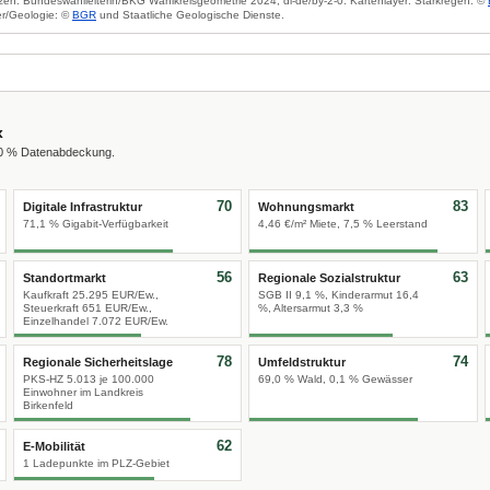
zen: Bundeswahlleiterin/BKG Wahlkreisgeometrie 2024, dl-de/by-2-0. Kartenlayer: Starkregen: ©
r/Geologie: ©
BGR
und Staatliche Geologische Dienste.
x
00 % Datenabdeckung.
70
83
Digitale Infrastruktur
Wohnungsmarkt
71,1 % Gigabit-Verfügbarkeit
4,46 €/m² Miete, 7,5 % Leerstand
56
63
Standortmarkt
Regionale Sozialstruktur
Kaufkraft 25.295 EUR/Ew.,
SGB II 9,1 %, Kinderarmut 16,4
Steuerkraft 651 EUR/Ew.,
%, Altersarmut 3,3 %
Einzelhandel 7.072 EUR/Ew.
78
74
Regionale Sicherheitslage
Umfeldstruktur
PKS-HZ 5.013 je 100.000
69,0 % Wald, 0,1 % Gewässer
Einwohner im Landkreis
Birkenfeld
62
E-Mobilität
1 Ladepunkte im PLZ-Gebiet