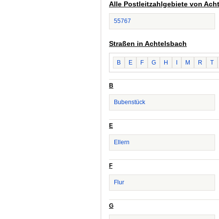
Alle Postleitzahlgebiete von Ach
55767
Straßen in Achtelsbach
B
E
F
G
H
I
M
R
T
B
Bubenstück
E
Ellern
F
Flur
G