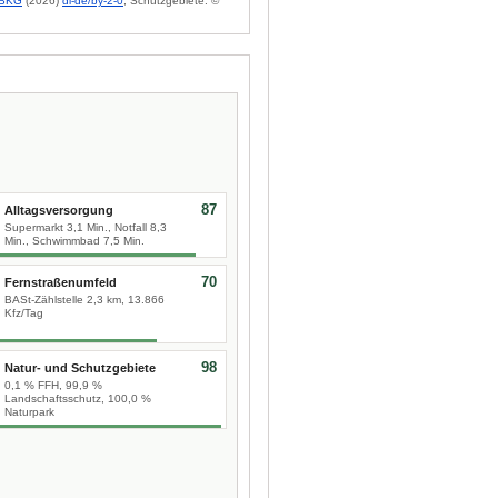
BKG
(2026)
dl-de/by-2-0
; Schutzgebiete: ©
87
Alltagsversorgung
Supermarkt 3,1 Min., Notfall 8,3
Min., Schwimmbad 7,5 Min.
70
Fernstraßenumfeld
BASt-Zählstelle 2,3 km, 13.866
Kfz/Tag
98
Natur- und Schutzgebiete
0,1 % FFH, 99,9 %
Landschaftsschutz, 100,0 %
Naturpark