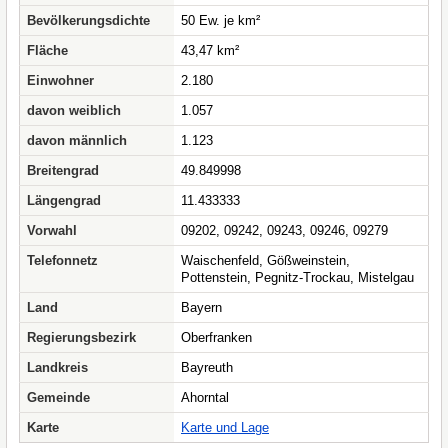
Bevölkerungsdichte
50 Ew. je km²
Fläche
43,47 km²
Einwohner
2.180
davon weiblich
1.057
davon männlich
1.123
Breitengrad
49.849998
Längengrad
11.433333
Vorwahl
09202, 09242, 09243, 09246, 09279
Telefonnetz
Waischenfeld, Gößweinstein,
Pottenstein, Pegnitz-Trockau, Mistelgau
Land
Bayern
Regierungsbezirk
Oberfranken
Landkreis
Bayreuth
Gemeinde
Ahorntal
Karte
Karte und Lage