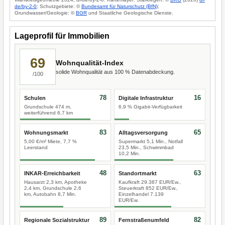
de/by-2-0
; Schutzgebiete: ©
Bundesamt für Naturschutz (BfN)
;
Grundwasser/Geologie: ©
BGR
und Staatliche Geologische Dienste.
Lageprofil für Immobilien
69
Wohnqualität-Index
solide Wohnqualität aus 100 % Datenabdeckung.
/100
78
16
Schulen
Digitale Infrastruktur
Grundschule 474 m,
6,9 % Gigabit-Verfügbarkeit
weiterführend 6,7 km
83
65
Wohnungsmarkt
Alltagsversorgung
5,00 €/m² Miete, 7,7 %
Supermarkt 5,1 Min., Notfall
Leerstand
23,5 Min., Schwimmbad
10,2 Min.
48
63
INKAR-Erreichbarkeit
Standortmarkt
Hausarzt 2,3 km, Apotheke
Kaufkraft 29.387 EUR/Ew.,
2,4 km, Grundschule 2,6
Steuerkraft 852 EUR/Ew.,
km, Autobahn 8,7 Min.
Einzelhandel 7.139
EUR/Ew.
89
82
Regionale Sozialstruktur
Fernstraßenumfeld