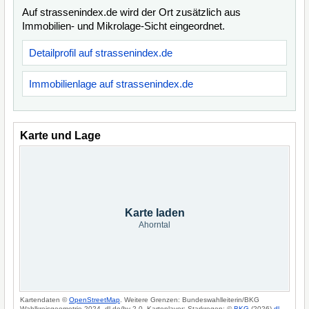
Auf strassenindex.de wird der Ort zusätzlich aus
Immobilien- und Mikrolage-Sicht eingeordnet.
Detailprofil auf strassenindex.de
Immobilienlage auf strassenindex.de
Karte und Lage
Karte laden
Ahorntal
Kartendaten ©
OpenStreetMap
. Weitere Grenzen: Bundeswahlleiterin/BKG
Wahlkreisgeometrie 2024, dl-de/by-2-0. Kartenlayer: Starkregen: ©
BKG
(2026)
dl-