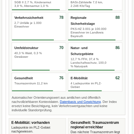
SGB II 2,7 %, Kinderarmut
BASt-Zählstelle 7,0 km,
3,9 %, Altersarmut 1,0 %
2.246 Kfz/Tag
78
88
Verkehrssicherheit
Regionale
2,7 Unfälle je 1.000
Sicherheitslage
Einwohner
PKS-HZ 3.001 je 100.000
Einwohner im Landkreis
Bayreuth
70
86
Umfeldstruktur
Natur- und
40,3 % Wald, 0,3 %
Schutzgebiete
Gewässer
12,7 % FFH, 37,4 %
Landschaftsschutz, 100,0
% Naturpark
76
62
Gesundheit
E-Mobilität
Traumazentrum 11,2 km
4 Ladepunkte im PLZ-
Gebiet
Automatischer Orientierungswert aus amtlichen und öffentlich
nachvollziehbaren Kontextdaten.
Datenbasis und Gewichtung
. Der Index
ersetzt keine Besichtigung, kein Verkehrswertgutachten und keine
individuelle Standortprüfung.
E-Mobilität: vorhanden
Gesundheit: Traumazentrum
regional erreichbar
Ladepunkte im PLZ-Gebiet
nachgewiesen.
Das nächste Traumazentrum liegt