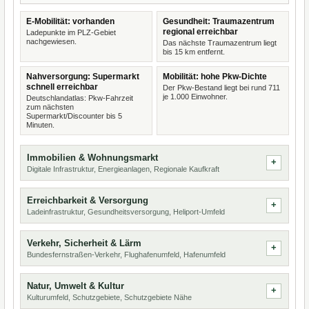
E-Mobilität: vorhanden
Gesundheit: Traumazentrum
regional erreichbar
Ladepunkte im PLZ-Gebiet
nachgewiesen.
Das nächste Traumazentrum liegt
bis 15 km entfernt.
Nahversorgung: Supermarkt
Mobilität: hohe Pkw-Dichte
schnell erreichbar
Der Pkw-Bestand liegt bei rund 711
je 1.000 Einwohner.
Deutschlandatlas: Pkw-Fahrzeit
zum nächsten
Supermarkt/Discounter bis 5
Minuten.
Immobilien & Wohnungsmarkt
Digitale Infrastruktur, Energieanlagen, Regionale Kaufkraft
Erreichbarkeit & Versorgung
Ladeinfrastruktur, Gesundheitsversorgung, Heliport-Umfeld
Verkehr, Sicherheit & Lärm
Bundesfernstraßen-Verkehr, Flughafenumfeld, Hafenumfeld
Natur, Umwelt & Kultur
Kulturumfeld, Schutzgebiete, Schutzgebiete Nähe