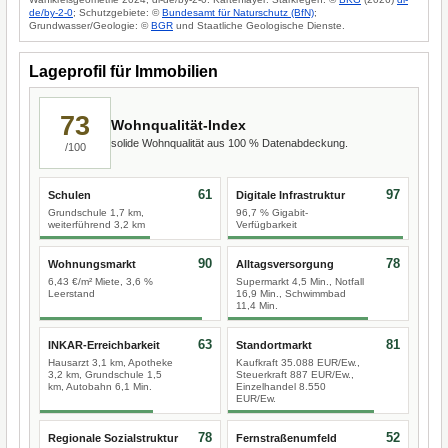
de/by-2-0
; Schutzgebiete: ©
Bundesamt für Naturschutz (BfN)
;
Grundwasser/Geologie: ©
BGR
und Staatliche Geologische Dienste.
Lageprofil für Immobilien
73
Wohnqualität-Index
solide Wohnqualität aus 100 % Datenabdeckung.
/100
61
97
Schulen
Digitale Infrastruktur
Grundschule 1,7 km,
96,7 % Gigabit-
weiterführend 3,2 km
Verfügbarkeit
90
78
Wohnungsmarkt
Alltagsversorgung
6,43 €/m² Miete, 3,6 %
Supermarkt 4,5 Min., Notfall
Leerstand
16,9 Min., Schwimmbad
11,4 Min.
63
81
INKAR-Erreichbarkeit
Standortmarkt
Hausarzt 3,1 km, Apotheke
Kaufkraft 35.088 EUR/Ew.,
3,2 km, Grundschule 1,5
Steuerkraft 887 EUR/Ew.,
km, Autobahn 6,1 Min.
Einzelhandel 8.550
EUR/Ew.
78
52
Regionale Sozialstruktur
Fernstraßenumfeld