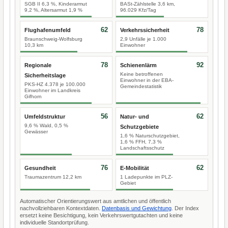
SGB II 6,3 %, Kinderarmut
BASt-Zählstelle 3,6 km,
9,2 %, Altersarmut 1,9 %
96.029 Kfz/Tag
62
78
Flughafenumfeld
Verkehrssicherheit
Braunschweig-Wolfsburg
2,9 Unfälle je 1.000
10,3 km
Einwohner
78
92
Regionale
Schienenlärm
Keine betroffenen
Sicherheitslage
Einwohner in der EBA-
PKS-HZ 4.378 je 100.000
Gemeindestatistik
Einwohner im Landkreis
Gifhorn
56
62
Umfeldstruktur
Natur- und
9,6 % Wald, 0,5 %
Schutzgebiete
Gewässer
1,6 % Naturschutzgebiet,
1,6 % FFH, 7,3 %
Landschaftsschutz
76
62
Gesundheit
E-Mobilität
Traumazentrum 12,2 km
1 Ladepunkte im PLZ-
Gebiet
Automatischer Orientierungswert aus amtlichen und öffentlich
nachvollziehbaren Kontextdaten.
Datenbasis und Gewichtung
. Der Index
ersetzt keine Besichtigung, kein Verkehrswertgutachten und keine
individuelle Standortprüfung.