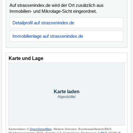
Auf strassenindex.de wird der Ort zusätzlich aus
Immobilien- und Mikrolage-Sicht eingeordnet.
Detailprofil auf strassenindex.de
Immobilienlage auf strassenindex.de
Karte und Lage
Karte laden
Algesbüttel
Kartendaten ©
OpenStreetMap
. Weitere Grenzen: Bundeswahlleiterin/BKG
Wahlkreisgeometrie 2024, dl-de/by-2-0. Kartenlayer: Starkregen: ©
BKG
(2026)
dl-