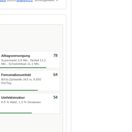
BKG
(2026)
dl-de/by-2-0
; Schutzgebiete: ©
78
Alltagsversorgung
Supermarkt 3,8 Min., Notfall 13,2
Min., Schwimmbad 11,1 Min.
64
Fernstraßenumfeld
BASt-Zählstelle 343 m, 9.850
Kfz/Tag
54
Umfeldstruktur
6,6 % Wald, 1,3 % Gewässer