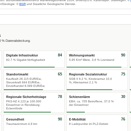
zen: Bundeswahlleiterin/BKG Wahlkreisgeometrie 2024, dl-de/by-2-0. Kartenlayer: Starkregen: ©
r/Geologie: ©
BGR
und Staatliche Geologische Dienste.
x
00 % Datenabdeckung.
84
90
Digitale Infrastruktur
Wohnungsmarkt
82,7 % Gigabit-Verfügbarkeit
5,95 €/m² Miete, 3,6 % Leerstand
65
75
Standortmarkt
Regionale Sozialstruktur
Kaufkraft 28.115 EUR/Ew.,
SGB II 6,2 %, Kinderarmut 10,0
Steuerkraft 844 EUR/Ew.,
%, Altersarmut 2,1 %
Einzelhandel 8.089 EUR/Ew.
78
30
Regionale Sicherheitslage
Schienenlärm
PKS-HZ 4.123 je 100.000
EBA: ca. 705 Betroffene, 37,0 %
Einwohner in Rendsburg-
der Einwohner
Eckernförde
90
76
Gesundheit
E-Mobilität
Traumazentrum 4,9 km
8 Ladepunkte im PLZ-Gebiet