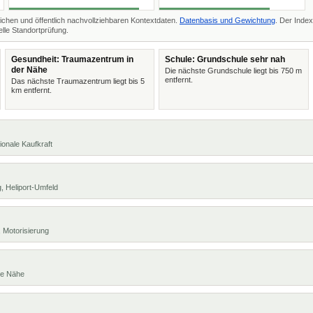
ichen und öffentlich nachvollziehbaren Kontextdaten.
Datenbasis und Gewichtung
. Der Index
lle Standortprüfung.
Gesundheit: Traumazentrum in
Schule: Grundschule sehr nah
der Nähe
Die nächste Grundschule liegt bis 750 m
entfernt.
Das nächste Traumazentrum liegt bis 5
km entfernt.
ionale Kaufkraft
, Heliport-Umfeld
 Motorisierung
te Nähe