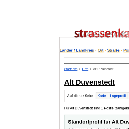
Länder / Landkreis
·
Ort
·
Straße
·
Pos
Startseite
Orte
Alt Duvenstedt
Alt Duvenstedt
Auf dieser Seite
Karte
Lageprofil
Für Alt Duvenstedt sind 1 Postleitzahlgebi
Standortprofil für Alt Du