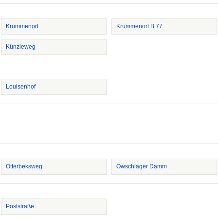
Krummenort
Krummenort B 77
Künzleweg
Louisenhof
Otterbeksweg
Owschlager Damm
Poststraße