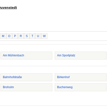
 Duvenstedt
M
O
P
R
S
T
U
W
Am Mühlenbach
Am Sportplatz
Bahnhofstraße
Birkenhof
Broholm
Buchenweg