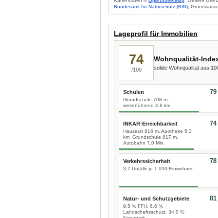
Kartendaten ©
OpenStreetMap
. Weitere Gren
Bundesamt für Naturschutz (BfN)
; Grundwasse
Lageprofil für Immobilien
74
Wohnqualität-Inde
solide Wohnqualität aus 1
/100
79
Schulen
Grundschule 708 m,
weiterführend 4,8 km
74
INKAR-Erreichbarkeit
Hausarzt 816 m, Apotheke 5,3
km, Grundschule 817 m,
Autobahn 7,0 Min.
78
Verkehrssicherheit
3,7 Unfälle je 1.000 Einwohner
81
Natur- und Schutzgebiete
9,5 % FFH, 6,6 %
Landschaftsschutz, 34,0 %
Naturpark