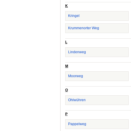
K
Kringel
Krummenorter Weg
L
Lindenweg
M
Moorweg
O
Ohlwühren
P
Pappelweg