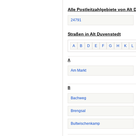
Alle Postleitzahlgebiete von Alt
24791
Straßen in Alt Duvenstedt
A
B
D
E
F
G
H
K
L
A
Am Markt
B
Bachweg
Brengsal
Bultwischenkamp