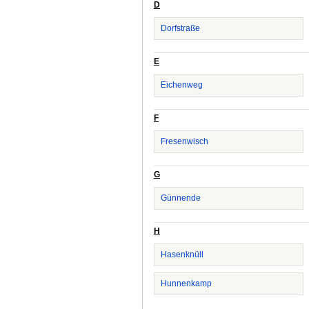
D
Dorfstraße
E
Eichenweg
F
Fresenwisch
G
Günnende
H
Hasenknüll
Hunnenkamp