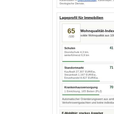
Kartendaten ©
OpenStreetMap
. Kartenlayer:
Geologische Dienste.
Lageprofil für Immobilien
65
Wohnqualität-Inde
solide Wohnqualität aus 1
/100
41
Schulen
Grundschule 4,3 km,
weiterführend 6,9 km
71
Standortmarkt
Kaufkraft 27.307 EUR/Ew.,
Steuerkraft 1.167 EUR/Ew.,
Einzelhandel 8.827 EUR/Ew.
70
Krankenhausversorgung
1 Einrichtung, 165 Betten (PLZ)
Automatischer Orientierungswert aus amtl
Verkehrswertgutachten und keine individue
E-Mobilität: starkes Angebot