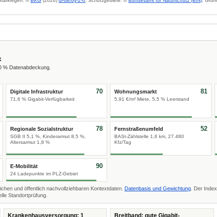
 Starkregen: ©
BKG
(2026)
dl-de/by-2-0
; Schutzgebiete: ©
Bundesamt für Naturschutz (BfN)
; Grun
x
00 % Datenabdeckung.
70
81
Digitale Infrastruktur
Wohnungsmarkt
71,6 % Gigabit-Verfügbarkeit
5,91 €/m² Miete, 5,5 % Leerstand
78
52
Regionale Sozialstruktur
Fernstraßenumfeld
SGB II 5,1 %, Kinderarmut 8,5 %,
BASt-Zählstelle 1,6 km, 27.480
Altersarmut 1,8 %
Kfz/Tag
90
E-Mobilität
24 Ladepunkte im PLZ-Gebiet
ichen und öffentlich nachvollziehbaren Kontextdaten.
Datenbasis und Gewichtung
. Der Index
lle Standortprüfung.
Krankenhausversorgung: 1
Breitband: gute Gigabit-