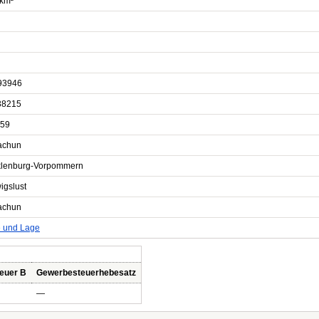
 km²
93946
38215
59
Zachun
lenburg-Vorpommern
igslust
Zachun
e und Lage
euer B
Gewerbesteuerhebesatz
—