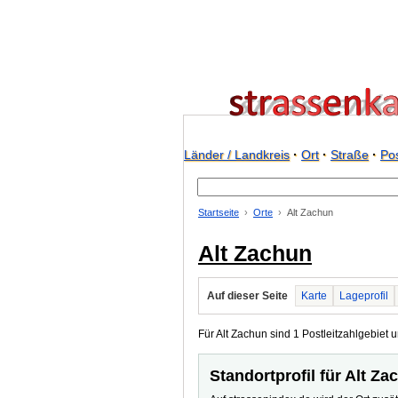
Länder / Landkreis
·
Ort
·
Straße
·
Pos
Startseite
Orte
Alt Zachun
Alt Zachun
Auf dieser Seite
Karte
Lageprofil
Für Alt Zachun sind 1 Postleitzahlgebiet u
Standortprofil für Alt Za