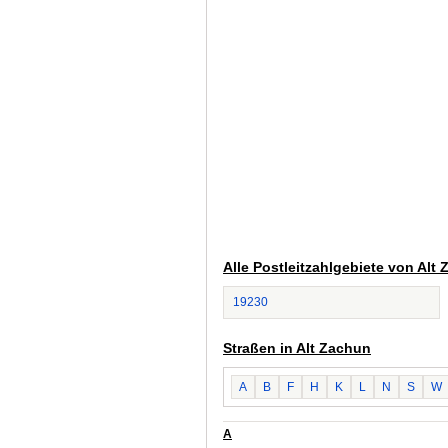
Alle Postleitzahlgebiete von Alt
19230
Straßen in Alt Zachun
A
B
F
H
K
L
N
S
W
A