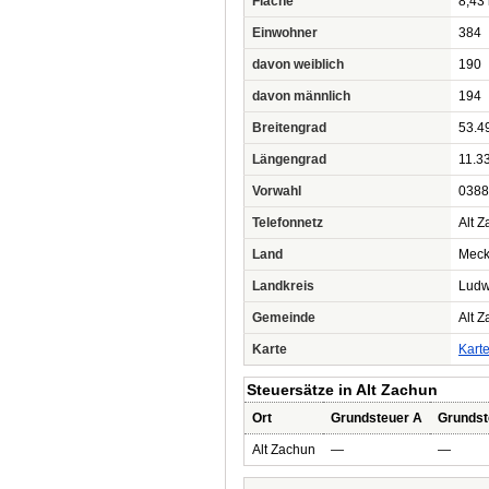
Fläche
8,43
Einwohner
384
davon weiblich
190
davon männlich
194
Breitengrad
53.4
Längengrad
11.3
Vorwahl
0388
Telefonnetz
Alt 
Land
Meck
Landkreis
Ludw
Gemeinde
Alt 
Karte
Kart
Steuersätze in Alt Zachun
Ort
Grundsteuer A
Grundst
Alt Zachun
—
—