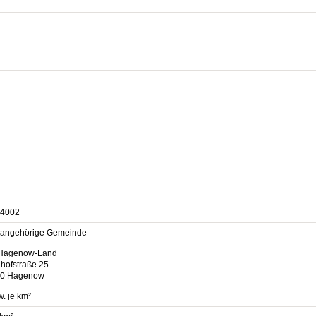
n
4002
sangehörige Gemeinde
Hagenow-Land
hofstraße 25
0 Hagenow
. je km²