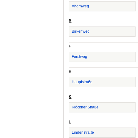
Ahornweg
B
Birkenweg
F
Forstweg
H
Hauptstraße
K
Klöckner Straße
L
Lindenstraße