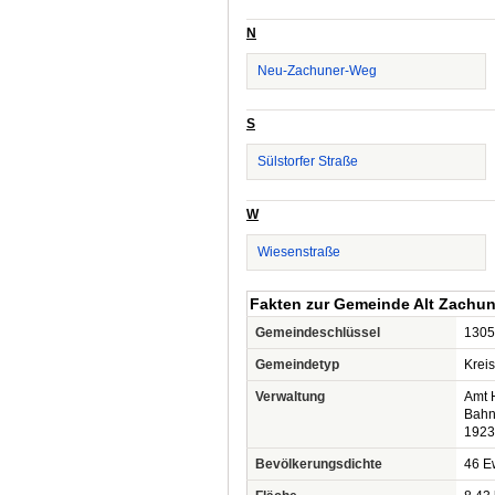
N
Neu-Zachuner-Weg
S
Sülstorfer Straße
W
Wiesenstraße
Fakten zur Gemeinde Alt Zachu
Gemeindeschlüssel
1305
Gemeindetyp
Krei
Verwaltung
Amt 
Bahn
1923
Bevölkerungsdichte
46 Ew