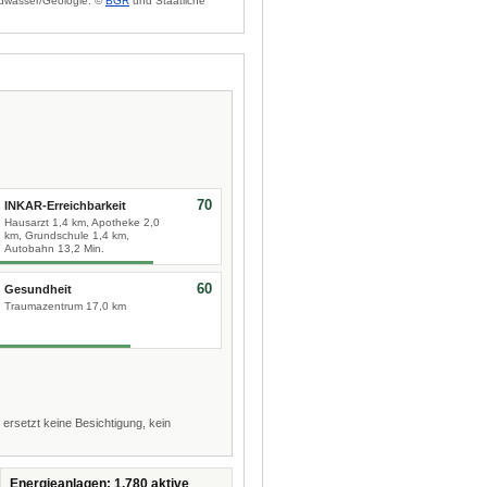
dwasser/Geologie: ©
BGR
und Staatliche
70
INKAR-Erreichbarkeit
Hausarzt 1,4 km, Apotheke 2,0
km, Grundschule 1,4 km,
Autobahn 13,2 Min.
60
Gesundheit
Traumazentrum 17,0 km
 ersetzt keine Besichtigung, kein
Energieanlagen: 1.780 aktive