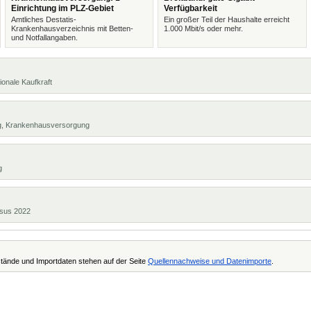
Einrichtung im PLZ-Gebiet
Verfügbarkeit
Amtliches Destatis-
Ein großer Teil der Haushalte erreicht
Krankenhausverzeichnis mit Betten-
1.000 Mbit/s oder mehr.
und Notfallangaben.
ionale Kaufkraft
ng, Krankenhausversorgung
g
ensus 2022
tände und Importdaten stehen auf der Seite
Quellennachweise und Datenimporte
.