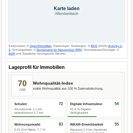
Karte laden
Altendambach
Kartendaten ©
OpenStreetMap
. Kartenlayer: Starkregen: ©
BKG
(2026)
dl-de/by-2-
0
; Schutzgebiete: ©
Bundesamt für Naturschutz (BfN)
; Grundwasser/Geologie: ©
BGR
und Staatliche Geologische Dienste.
Lageprofil für Immobilien
70
Wohnqualität-Index
solide Wohnqualität aus 100 % Datenabdeckung.
/100
72
54
Schulen
Digitale Infrastruktur
Grundschule 1,1 km,
52,4 % Gigabit-
weiterführend 2,7 km
Verfügbarkeit
83
55
Wohnungsmarkt
INKAR-Erreichbarkeit
5,01 €/m² Miete, 7,7 %
Hausarzt 2,3 km, Apotheke