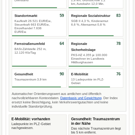
Leerstand
2,8 km, Grundschule 2,2
km, Autobahn 12,0 Min.
59
83
Standortmarkt
Regionale Sozialstruktur
Kaufkraft 26.521 EUR/Ew.,
SGB II 4,3 %, Kinderarmut
Steuerkraft 663 EUR/Ew.,
6,6 %, Altersarmut 0,8 %
Einzelhandel 7.636
EUR/Ew.
64
78
Fernstraßenumfeld
Regionale
BASt-Zählstelle 252 m,
Sicherheitslage
12.120 Kfz/Tag
PKS-HZ 4.355 je 100.000
Einwohner im Landkreis
Hildburghausen
90
76
Gesundheit
E-Mobilität
Traumazentrum 3,9 km
13 Ladepunkte im PLZ-
Gebiet
Automatischer Orientierungswert aus amtlichen und öffentlich
nachvollziehbaren Kontextdaten.
Datenbasis und Gewichtung
. Der Index
ersetzt keine Besichtigung, kein Verkehrswertgutachten und keine
individuelle Standortprüfung.
E-Mobilität: vorhanden
Gesundheit: Traumazentrum
in der Nähe
Ladepunkte im PLZ-Gebiet
nachgewiesen.
Das nächste Traumazentrum liegt
bis 5 km entfernt.