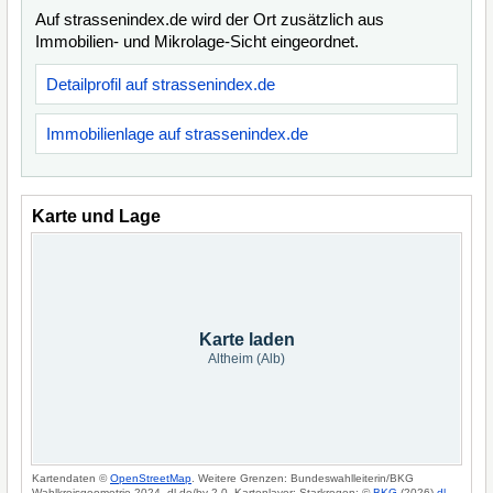
Auf strassenindex.de wird der Ort zusätzlich aus
Immobilien- und Mikrolage-Sicht eingeordnet.
Detailprofil auf strassenindex.de
Immobilienlage auf strassenindex.de
Karte und Lage
Karte laden
Altheim (Alb)
Kartendaten ©
OpenStreetMap
. Weitere Grenzen: Bundeswahlleiterin/BKG
Wahlkreisgeometrie 2024, dl-de/by-2-0. Kartenlayer: Starkregen: ©
BKG
(2026)
dl-