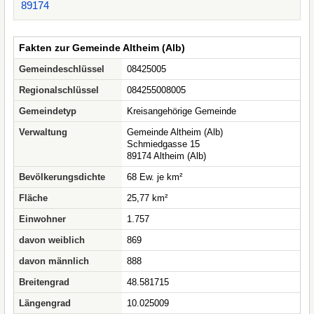
89174
Fakten zur Gemeinde Altheim (Alb)
Gemeindeschlüssel
08425005
Regionalschlüssel
084255008005
Gemeindetyp
Kreisangehörige Gemeinde
Verwaltung
Gemeinde Altheim (Alb)
Schmiedgasse 15
89174 Altheim (Alb)
Bevölkerungsdichte
68 Ew. je km²
Fläche
25,77 km²
Einwohner
1.757
davon weiblich
869
davon männlich
888
Breitengrad
48.581715
Längengrad
10.025009