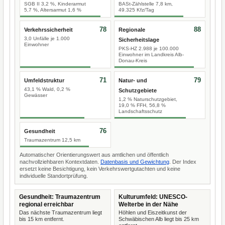
SGB II 3,2 %, Kinderarmut
BASt-Zählstelle 7,8 km,
5,7 %, Altersarmut 1,6 %
49.325 Kfz/Tag
78
88
Verkehrssicherheit
Regionale
3,0 Unfälle je 1.000
Sicherheitslage
Einwohner
PKS-HZ 2.988 je 100.000
Einwohner im Landkreis Alb-
Donau-Kreis
71
79
Umfeldstruktur
Natur- und
43,1 % Wald, 0,2 %
Schutzgebiete
Gewässer
1,2 % Naturschutzgebiet,
19,0 % FFH, 56,8 %
Landschaftsschutz
76
Gesundheit
Traumazentrum 12,5 km
Automatischer Orientierungswert aus amtlichen und öffentlich
nachvollziehbaren Kontextdaten.
Datenbasis und Gewichtung
. Der Index
ersetzt keine Besichtigung, kein Verkehrswertgutachten und keine
individuelle Standortprüfung.
Gesundheit: Traumazentrum
Kulturumfeld: UNESCO-
regional erreichbar
Welterbe in der Nähe
Das nächste Traumazentrum liegt
Höhlen und Eiszeitkunst der
bis 15 km entfernt.
Schwäbischen Alb liegt bis 25 km