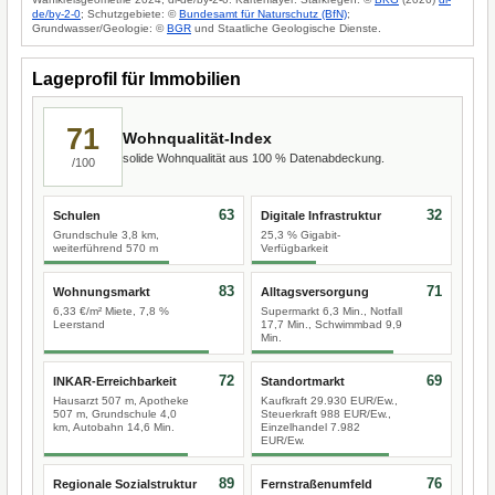
de/by-2-0
; Schutzgebiete: ©
Bundesamt für Naturschutz (BfN)
;
Grundwasser/Geologie: ©
BGR
und Staatliche Geologische Dienste.
Lageprofil für Immobilien
71
Wohnqualität-Index
solide Wohnqualität aus 100 % Datenabdeckung.
/100
63
32
Schulen
Digitale Infrastruktur
Grundschule 3,8 km,
25,3 % Gigabit-
weiterführend 570 m
Verfügbarkeit
83
71
Wohnungsmarkt
Alltagsversorgung
6,33 €/m² Miete, 7,8 %
Supermarkt 6,3 Min., Notfall
Leerstand
17,7 Min., Schwimmbad 9,9
Min.
72
69
INKAR-Erreichbarkeit
Standortmarkt
Hausarzt 507 m, Apotheke
Kaufkraft 29.930 EUR/Ew.,
507 m, Grundschule 4,0
Steuerkraft 988 EUR/Ew.,
km, Autobahn 14,6 Min.
Einzelhandel 7.982
EUR/Ew.
89
76
Regionale Sozialstruktur
Fernstraßenumfeld