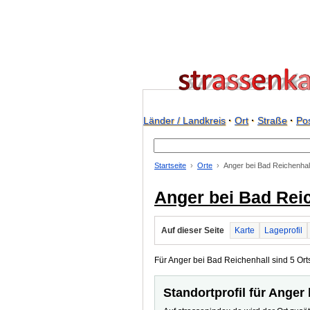
Länder / Landkreis
·
Ort
·
Straße
·
Pos
Startseite
Orte
Anger bei Bad Reichenhal
Anger bei Bad Rei
Auf dieser Seite
Karte
Lageprofil
Für Anger bei Bad Reichenhall sind 5 Ortst
Standortprofil für Anger