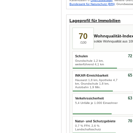
Kartendaten ©
OpenStreetMap
. Weitere Gren
Bundesamt für Naturschutz (BfN)
; Grundwasse
Lageprofil für Immobilien
70
Wohnqualität-Inde
solide Wohnqualität aus 1
/100
72
Schulen
Grundschule 1,2 km,
weiterführend 4,1 km
65
INKAR-Erreichbarkeit
Hausarzt 1,8 km, Apotheke 4,7
km, Grundschule 1,8 km,
Autobahn 1,9 Min.
63
Verkehrssicherheit
5,4 Unfälle je 1.000 Einwohner
70
Natur- und Schutzgebiete
0,7 % FFH, 2,6 %
Landschaftsschutz