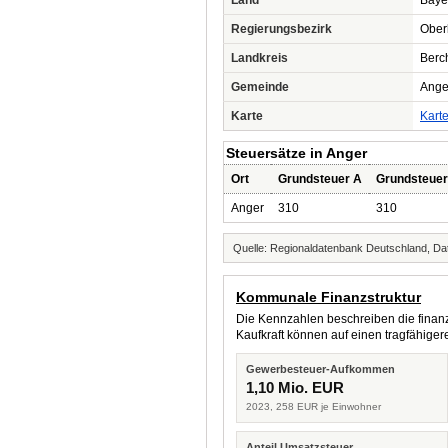
Land
Baye
Regierungsbezirk
Ober
Landkreis
Berc
Gemeinde
Ange
Karte
Kart
Steuersätze in Anger
Ort
Grundsteuer A
Grundsteuer
Anger
310
310
Quelle: Regionaldatenbank Deutschland, Dat
Kommunale Finanzstruktur
Die Kennzahlen beschreiben die finanzi
Kaufkraft können auf einen tragfähig
Gewerbesteuer-Aufkommen
1,10 Mio. EUR
2023, 258 EUR je Einwohner
Anteil Umsatzsteuer