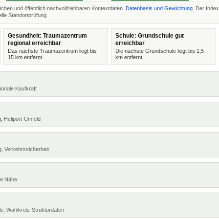
ichen und öffentlich nachvollziehbaren Kontextdaten.
Datenbasis und Gewichtung
. Der Index
lle Standortprüfung.
Gesundheit: Traumazentrum
Schule: Grundschule gut
regional erreichbar
erreichbar
Das nächste Traumazentrum liegt bis
Die nächste Grundschule liegt bis 1,5
15 km entfernt.
km entfernt.
ionale Kaufkraft
, Heliport-Umfeld
, Verkehrssicherheit
te Nähe
e, Wahlkreis-Strukturdaten