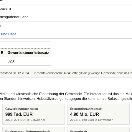
rn
bayern
htesgadener Land
r
e und Lage
 B
Gewerbesteuerhebesatz
320
enstand 31.12.2024. Für rechtsverbindliche Auskünfte gilt die jeweilige Gemeinde bzw. das 
elle und wirtschaftliche Einordnung der Gemeinde. Für Immobilien ist das ein Mak
eren Standort hinweisen, Hebesätze zeigen dagegen die kommunale Belastungsseit
Gewerbesteuer netto
Steuereinnahmekraft
999 Tsd. EUR
4,98 Mio. EUR
2023, 234 EUR je Einwohner
2023, 1.168 EUR je Einwohner
Realsteueraufbringungskraft
Steuerkraft