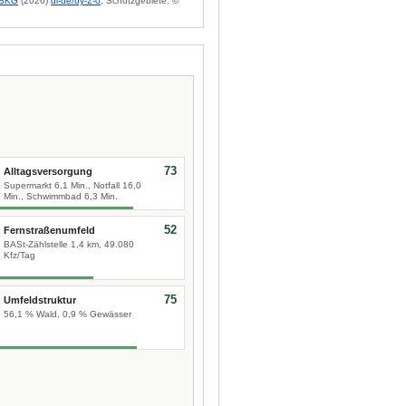
BKG
(2026)
dl-de/by-2-0
; Schutzgebiete: ©
73
Alltagsversorgung
Supermarkt 6,1 Min., Notfall 16,0
Min., Schwimmbad 6,3 Min.
52
Fernstraßenumfeld
BASt-Zählstelle 1,4 km, 49.080
Kfz/Tag
75
Umfeldstruktur
56,1 % Wald, 0,9 % Gewässer