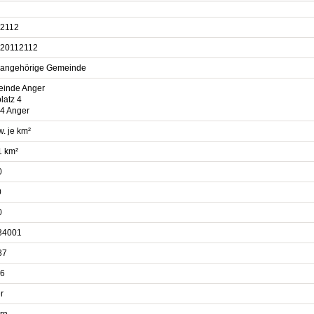
2112
20112112
sangehörige Gemeinde
inde Anger
latz 4
4 Anger
. je km²
1 km²
0
0
0
34001
87
6
r