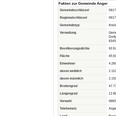
Fakten zur Gemeinde Anger
Gemeindeschlüssel
0917
Regionalschlüssel
0917
Gemeindetyp
Krei
Verwaltung
Geme
Dorfp
8345
Bevölkerungsdichte
93 Ew
Fläche
45,9
Einwohner
4.26
davon weiblich
2.11
davon männlich
2.15
Breitengrad
47.7
Längengrad
12.8
Vorwahl
0865
Telefonnetz
Ange