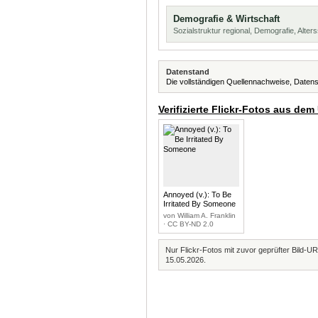
Demografie & Wirtschaft
Sozialstruktur regional, Demografie, Alters
Datenstand
Die vollständigen Quellennachweise, Datens
Verifizierte Flickr-Fotos aus dem
Annoyed (v.): To Be
Irritated By Someone
von William A. Franklin
· CC BY-ND 2.0
Nur Flickr-Fotos mit zuvor geprüfter Bild-UR
15.05.2026.