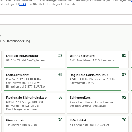
zen: Bundeswahlleiterin/BKG Wahlkreisgeometrie 2024, dl-de/by-2-0. Kartenlayer: Starkregen: ©
r/Geologie: ©
BGR
und Staatliche Geologische Dienste.
x
00 % Datenabdeckung.
59
85
Digitale Infrastruktur
Wohnungsmarkt
68,5 % Gigabit-Verfügbarkeit
7,41 €/m² Miete, 4,2 % Leerstand
69
87
Standortmarkt
Regionale Sozialstruktur
Kaufkraft 27.438 EUR/Ew.,
SGB II 3,8 %, Kinderarmut 6,3 %,
Steuerkraft 943 EUR/Ew.,
Altersarmut 2,5 %
Einzelhandel 7.877 EUR/Ew.
36
92
Regionale Sicherheitslage
Schienenlärm
PKS-HZ 11.563 je 100.000
Keine betroffenen Einwohner in
Einwohner im Landkreis
der EBA-Gemeindestatistik
Berchtesgadener Land
76
76
Gesundheit
E-Mobilität
Traumazentrum 5,3 km
6 Ladepunkte im PLZ-Gebiet