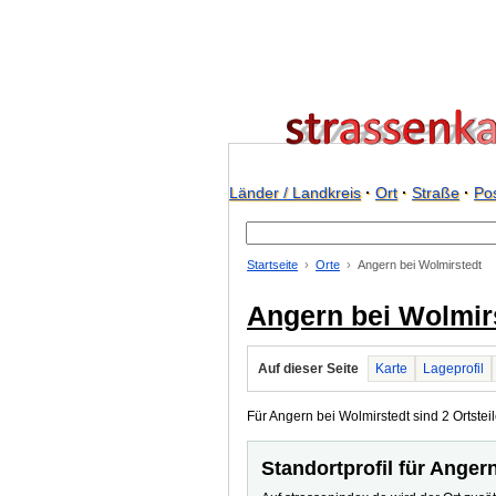
Länder / Landkreis
·
Ort
·
Straße
·
Pos
Startseite
Orte
Angern bei Wolmirstedt
Angern bei Wolmir
Auf dieser Seite
Karte
Lageprofil
Für Angern bei Wolmirstedt sind 2 Ortsteil
Standortprofil für Anger