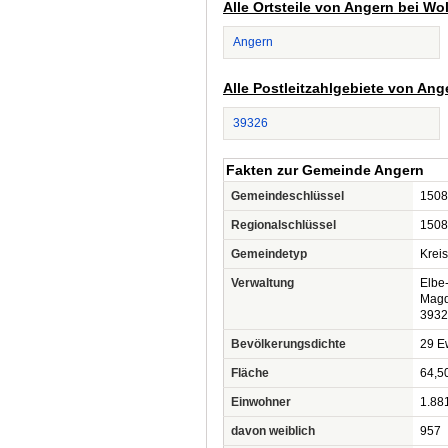
Alle Ortsteile von Angern bei Wo
Angern
Alle Postleitzahlgebiete von Ang
39326
Fakten zur Gemeinde Angern
Gemeindeschlüssel
1508
Regionalschlüssel
1508
Gemeindetyp
Krei
Verwaltung
Elbe
Magd
3932
Bevölkerungsdichte
29 Ew
Fläche
64,5
Einwohner
1.88
davon weiblich
957