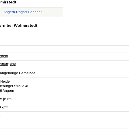
lmirstedt
Angern-Rogätz Bahnhof
ern bei Wolmirstedt
3030
35051030
sangehörige Gemeinde
-Heide
eburger Straße 40
6 Angern
. je km²
0 km²
1