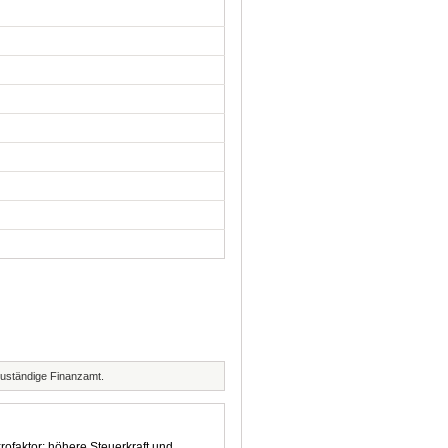
zuständige Finanzamt.
rofaktor: höhere Steuerkraft und