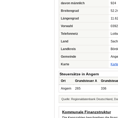
davon männlich
924
Breitengrad
52.2
Längengrad
11.6
Vorwahl
0392
Telefonnetz
Loit
Land
Sach
Landkreis
Börd
Gemeinde
Ange
Karte
Kart
Steuersätze in Angern
Ort
Grundsteuer A
Grundsteue
Angern
265
336
Quelle: Regionaldatenbank Deutschland, Dat
Kommunale Finanzstruktur
Die Kennzahlen beschreiben die finanzi