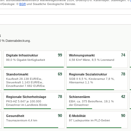
zen: Bundeswahlleiterin/BKG Wahlkreisgeometrie 2024, dl-de/by-2-0. Kartenlayer: Starkregen: ©
r/Geologie: ©
BGR
und Staatliche Geologische Dienste.
x
00 % Datenabdeckung.
99
74
Digitale Infrastruktur
Wohnungsmarkt
99,0 % Gigabit-Verfügbarkeit
4,58 €/m² Miete, 8,5 % Leerstand
69
78
Standortmarkt
Regionale Sozialstruktur
Kaufkraft 28.138 EUR/Ew.,
SGB II 6,5 %, Kinderarmut 7,8 %,
Steuerkraft 1.143 EUR/Ew.,
Altersarmut 1,1 %
Einzelhandel 7.682 EUR/Ew.
78
42
Regionale Sicherheitslage
Schienenlärm
PKS-HZ 5.647 je 100.000
EBA: ca. 375 Betroffene, 19,1 %
Einwohner im Landkreis Börde
der Einwohner
90
90
Gesundheit
E-Mobilität
Traumazentrum 4,4 km
97 Ladepunkte im PLZ-Gebiet