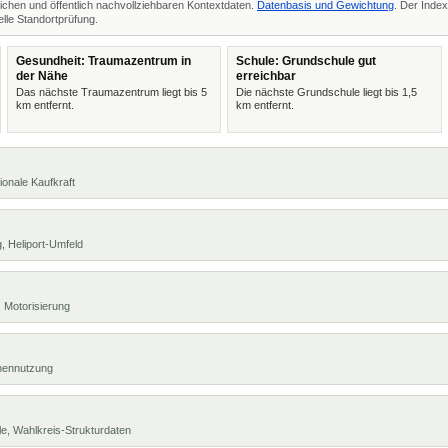
ichen und öffentlich nachvollziehbaren Kontextdaten.
Datenbasis und Gewichtung
. Der Index
lle Standortprüfung.
Gesundheit: Traumazentrum in
Schule: Grundschule gut
der Nähe
erreichbar
Das nächste Traumazentrum liegt bis 5
Die nächste Grundschule liegt bis 1,5
km entfernt.
km entfernt.
ionale Kaufkraft
, Heliport-Umfeld
 Motorisierung
chennutzung
e, Wahlkreis-Strukturdaten