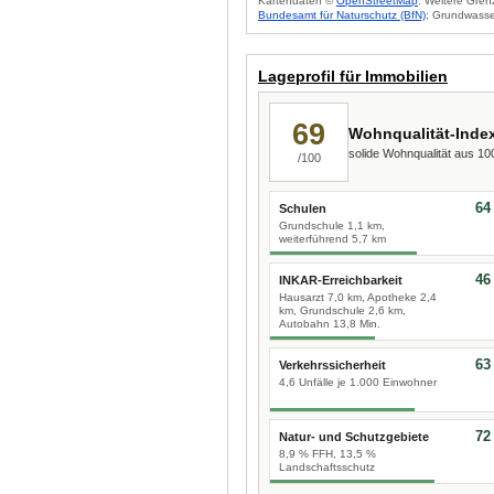
Kartendaten ©
OpenStreetMap
. Weitere Gren
Bundesamt für Naturschutz (BfN)
; Grundwasse
Lageprofil für Immobilien
69
Wohnqualität-Inde
solide Wohnqualität aus 1
/100
64
Schulen
Grundschule 1,1 km,
weiterführend 5,7 km
46
INKAR-Erreichbarkeit
Hausarzt 7,0 km, Apotheke 2,4
km, Grundschule 2,6 km,
Autobahn 13,8 Min.
63
Verkehrssicherheit
4,6 Unfälle je 1.000 Einwohner
72
Natur- und Schutzgebiete
8,9 % FFH, 13,5 %
Landschaftsschutz