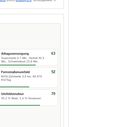
BKG
(2026)
dl-de/by-2-0
; Schutzgebiete: ©
63
Alltagsversorgung
Supermarkt 4,7 Min., Notfall 30,3
Min., Schwimmbad 15,8 Min.
52
Fernstraßenumfeld
BASt-Zählstelle 3,6 km, 68.976
Kfz/Tag
70
Umfeldstruktur
35,2 % Wald, 2,4 % Gewässer