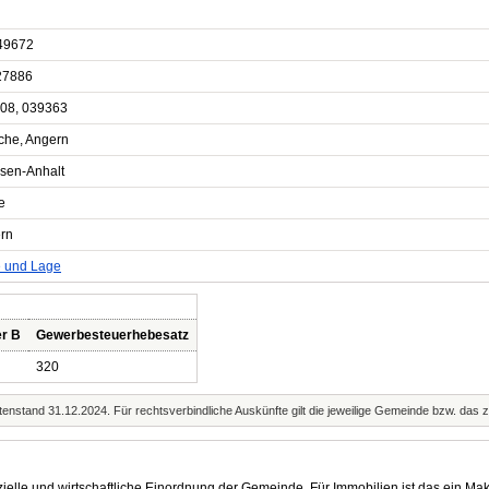
49672
27886
08, 039363
sche, Angern
sen-Anhalt
e
rn
e und Lage
r B
Gewerbesteuerhebesatz
320
enstand 31.12.2024. Für rechtsverbindliche Auskünfte gilt die jeweilige Gemeinde bzw. das 
elle und wirtschaftliche Einordnung der Gemeinde. Für Immobilien ist das ein Mak