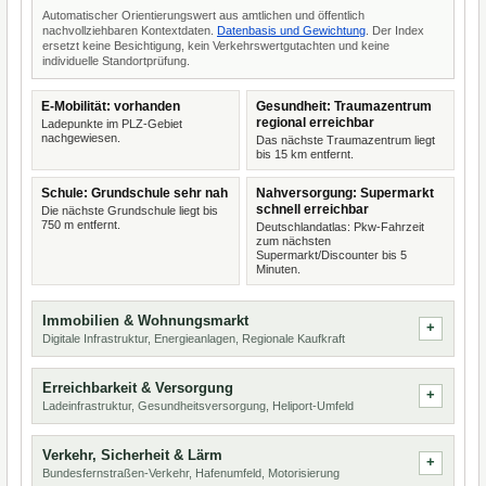
Automatischer Orientierungswert aus amtlichen und öffentlich
nachvollziehbaren Kontextdaten.
Datenbasis und Gewichtung
. Der Index
ersetzt keine Besichtigung, kein Verkehrswertgutachten und keine
individuelle Standortprüfung.
E-Mobilität: vorhanden
Gesundheit: Traumazentrum
regional erreichbar
Ladepunkte im PLZ-Gebiet
nachgewiesen.
Das nächste Traumazentrum liegt
bis 15 km entfernt.
Schule: Grundschule sehr nah
Nahversorgung: Supermarkt
schnell erreichbar
Die nächste Grundschule liegt bis
750 m entfernt.
Deutschlandatlas: Pkw-Fahrzeit
zum nächsten
Supermarkt/Discounter bis 5
Minuten.
Immobilien & Wohnungsmarkt
Digitale Infrastruktur, Energieanlagen, Regionale Kaufkraft
Erreichbarkeit & Versorgung
Ladeinfrastruktur, Gesundheitsversorgung, Heliport-Umfeld
Verkehr, Sicherheit & Lärm
Bundesfernstraßen-Verkehr, Hafenumfeld, Motorisierung