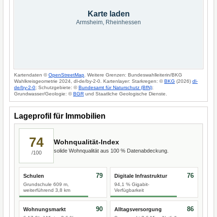
Karte laden
Armsheim, Rheinhessen
Kartendaten ©
OpenStreetMap
. Weitere Grenzen: Bundeswahlleiterin/BKG
Wahlkreisgeometrie 2024, dl-de/by-2-0. Kartenlayer: Starkregen: ©
BKG
(2026)
dl-
de/by-2-0
; Schutzgebiete: ©
Bundesamt für Naturschutz (BfN)
;
Grundwasser/Geologie: ©
BGR
und Staatliche Geologische Dienste.
Lageprofil für Immobilien
74
Wohnqualität-Index
solide Wohnqualität aus 100 % Datenabdeckung.
/100
79
76
Schulen
Digitale Infrastruktur
Grundschule 609 m,
94,1 % Gigabit-
weiterführend 3,8 km
Verfügbarkeit
90
86
Wohnungsmarkt
Alltagsversorgung