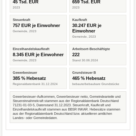
45 Tsd. EUR
659 Tsd. EUR
2023
2023
Steuerkraft
Kaufkraft
757 EUR je Einwohner
30.247 EUR je
Einwohner
Gemeinde, 2023
Gemeinde, 2023
Einzelhandelskaufkraft
Arbeitsort-Beschäftigte
8.345 EUR je Einwohner
222
Gemeinde, 2023
Stand 30.06.2024
Gewerbesteuer
Grundsteuer B
385 % Hebesatz
465 % Hebesatz
Regionaldatenbank 31.12.2024
bebaute/bebaubare Grundstücke
Gewerbesteuer-Aufkommen, Gewerbesteuer netto, Gemeindeanteile und
Steuereinnahmekraft stammen aus der Regionaldatenbank Deutschland
71231-01-03-5, Datenstand 31.12.2023. Steuerkraft, Kaufkraft und
Einzelhandelskaufkraft stammen aus BBSR INKAR. Hebesätze stammen
aus der Regionaldatenbank Deutschland bzw. aktuelleren amtlichen
Landes- oder Gemeindedaten.