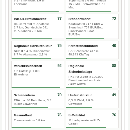
6,17 €/m² Miete, 3,6 %
Supermarkt 2,6 Min., Notfall
Leerstand
15,2 Min., Schwimmbad 7,9
Min.
77
72
INKAR-Erreichbarkeit
Standortmarkt
Hausarzt 698 m, Apotheke
Kaufkraft 30.247 EUR/Ew.,
2,7 km, Grundschule 541
Steuerkraft 757 EUR/Ew.,
m, Autobahn 7,2 Min.
Einzelhandel 8.345
EUR/Ew.
75
40
Regionale Sozialstruktur
Fernstraßenumfeld
SGB II 5,4 %, Kinderarmut
BASt-Zählstelle 417 m,
8,7 %, Altersarmut 2,1 %
48.143 Kfz/Tag
92
88
Verkehrssicherheit
Regionale
1,6 Unfälle je 1.000
Sicherheitslage
Einwohner
PKS-HZ 3.750 je 100.000
Einwohner im Landkreis
Alzey-Worms
70
49
Schienenlärm
Umfeldstruktur
EBA: ca. 80 Betroffene, 3,3
0,3 % Wald, 1,0 %
% der Einwohner
Gewässer
76
76
Gesundheit
E-Mobilität
Traumazentrum 6,8 km
11 Ladepunkte im PLZ-
Gebiet