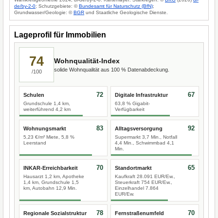
de/by-2-0
; Schutzgebiete: ©
Bundesamt für Naturschutz (BfN)
;
Grundwasser/Geologie: ©
BGR
und Staatliche Geologische Dienste.
Lageprofil für Immobilien
74
Wohnqualität-Index
solide Wohnqualität aus 100 % Datenabdeckung.
/100
72
67
Schulen
Digitale Infrastruktur
Grundschule 1,4 km,
63,8 % Gigabit-
weiterführend 4,2 km
Verfügbarkeit
83
92
Wohnungsmarkt
Alltagsversorgung
5,23 €/m² Miete, 5,8 %
Supermarkt 3,7 Min., Notfall
Leerstand
4,4 Min., Schwimmbad 4,1
Min.
70
65
INKAR-Erreichbarkeit
Standortmarkt
Hausarzt 1,2 km, Apotheke
Kaufkraft 28.091 EUR/Ew.,
1,4 km, Grundschule 1,5
Steuerkraft 754 EUR/Ew.,
km, Autobahn 12,9 Min.
Einzelhandel 7.864
EUR/Ew.
78
70
Regionale Sozialstruktur
Fernstraßenumfeld