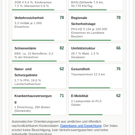
SGB II 6,4 %, Kinderarmut
BASt-Zählstelle 7,0 km,
7,5 %, Altersarmut 0,9 %
50.778 Kfz/Tag
78
78
Verkehrssicherheit
Regionale
3,3 Unfälle je 1.000
Sicherheitslage
Einwohner
PKS-HZ 5.134 je 100.000
Einwohner im Landkreis
Bautzen
82
66
Schienenlärm
Umfeldstruktur
EBA: ca. 10 Betroffene, 0,2
28,7 % Wald, 1,3 %
% der Einwohner
Gewässer
62
76
Natur- und
Gesundheit
Traumazentrum 12,3 km
Schutzgebiete
2,7 % FFH, 18,6 %
Landschaftsschutz
71
62
Krankenhausversorgun
E-Mobilität
2 Ladepunkte im PLZ-
g
Gebiet
1 Einrichtung, 280 Betten
(Gemeinde)
Automatischer Orientierungswert aus amtlichen und öffentlich
nachvollziehbaren Kontextdaten.
Datenbasis und Gewichtung
. Der Index
ersetzt keine Besichtigung, kein Verkehrswertgutachten und keine
individuelle Standortprüfung.