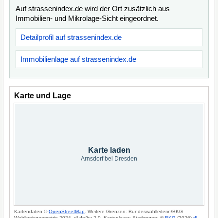
Auf strassenindex.de wird der Ort zusätzlich aus
Immobilien- und Mikrolage-Sicht eingeordnet.
Detailprofil auf strassenindex.de
Immobilienlage auf strassenindex.de
Karte und Lage
Karte laden
Arnsdorf bei Dresden
Kartendaten ©
OpenStreetMap
. Weitere Grenzen: Bundeswahlleiterin/BKG
Wahlkreisgeometrie 2024, dl-de/by-2-0. Kartenlayer: Starkregen: ©
BKG
(2026)
dl-