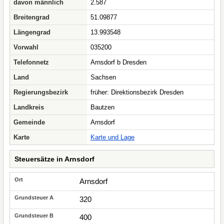
davon männlich
2.587
Breitengrad
51.09877
Längengrad
13.993548
Vorwahl
035200
Telefonnetz
Arnsdorf b Dresden
Land
Sachsen
Regierungsbezirk
früher: Direktionsbezirk Dresden
Landkreis
Bautzen
Gemeinde
Arnsdorf
Karte
Karte und Lage
Steuersätze in Arnsdorf
Arnsdorf
320
400