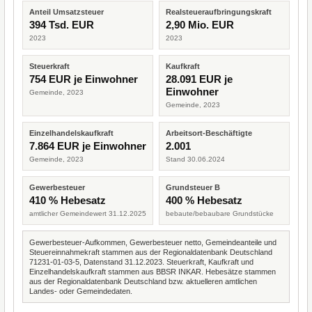
Anteil Umsatzsteuer
Realsteueraufbringungskraft
394 Tsd. EUR
2,90 Mio. EUR
2023
2023
Steuerkraft
Kaufkraft
754 EUR je Einwohner
28.091 EUR je
Einwohner
Gemeinde, 2023
Gemeinde, 2023
Einzelhandelskaufkraft
Arbeitsort-Beschäftigte
7.864 EUR je Einwohner
2.001
Gemeinde, 2023
Stand 30.06.2024
Gewerbesteuer
Grundsteuer B
410 % Hebesatz
400 % Hebesatz
amtlicher Gemeindewert 31.12.2025
bebaute/bebaubare Grundstücke
Gewerbesteuer-Aufkommen, Gewerbesteuer netto, Gemeindeanteile und
Steuereinnahmekraft stammen aus der Regionaldatenbank Deutschland
71231-01-03-5, Datenstand 31.12.2023. Steuerkraft, Kaufkraft und
Einzelhandelskaufkraft stammen aus BBSR INKAR. Hebesätze stammen
aus der Regionaldatenbank Deutschland bzw. aktuelleren amtlichen
Landes- oder Gemeindedaten.