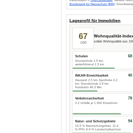
Kartendaten ©
OpenStreetMap
. Weitere Gren
Bundesamt für Naturschutz (BfN)
; Grundwasse
Lageprofil für Immobilien
67
Wohnqualität-Inde
solide Wohnqualität aus 1
/100
68
Schulen
Grundschule 1,5 km,
weiterführend 1,5 km
40
INKAR-Erreichbarkeit
Hausarzt 2,5 km, Apotheke 4,2
km, Grundschule 2,6 km,
Autobahn 46,3 Min.
78
Verkehrssicherheit
3,2 Unfälle je 1.000 Einwohner
94
Natur- und Schutzgebiete
10,5 % Naturschutzgebiet, 11,4
% FFH, 6,9 % Landschaftsschutz