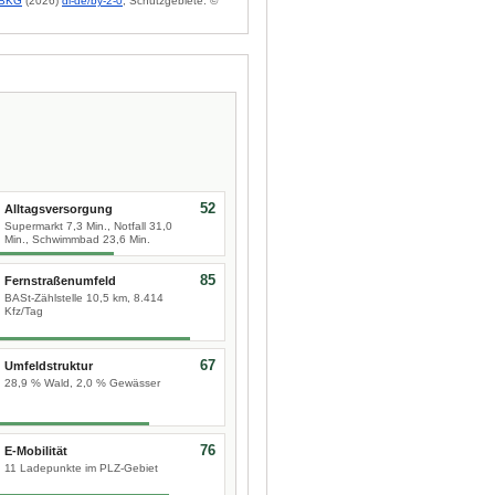
BKG
(2026)
dl-de/by-2-0
; Schutzgebiete: ©
52
Alltagsversorgung
Supermarkt 7,3 Min., Notfall 31,0
Min., Schwimmbad 23,6 Min.
85
Fernstraßenumfeld
BASt-Zählstelle 10,5 km, 8.414
Kfz/Tag
67
Umfeldstruktur
28,9 % Wald, 2,0 % Gewässer
76
E-Mobilität
11 Ladepunkte im PLZ-Gebiet