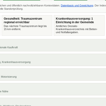
ichen und öffentlich nachvollziehbaren Kontextdaten.
Datenbasis und Gewichtung
. Der Index
lle Standortprüfung.
Gesundheit: Traumazentrum
Krankenhausversorgung: 1
regional erreichbar
Einrichtung in der Gemeinde
Das nächste Traumazentrum liegt bis
Amtliches Destatis-
15 km entfernt.
Krankenhausverzeichnis mit Betten-
und Notfallangaben.
ionale Kaufkraft
ng, Krankenhausversorgung
 Motorisierung
te Nähe