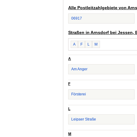
Alle Postleitzahlgebiete von Arns
06917
Straßen in Arnsdorf bei Jessen, E
A
F
L
M
A
Am Anger
F
Försterei
L
Leipaer Straße
M