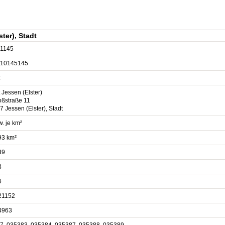
ter), Stadt
1145
10145145
 Jessen (Elster)
oßstraße 11
 Jessen (Elster), Stadt
. je km²
93 km²
39
3
6
21152
4963