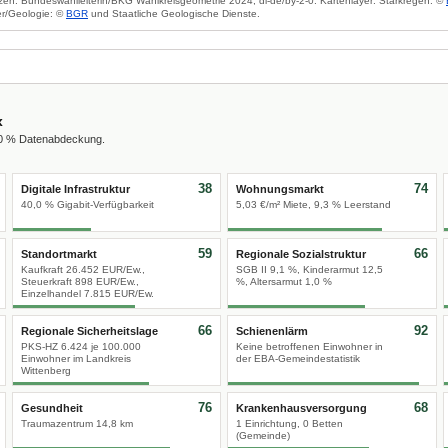
zen: Bundeswahlleiterin/BKG Wahlkreisgeometrie 2024, dl-de/by-2-0. Kartenlayer: Starkregen: ©
r/Geologie: ©
BGR
und Staatliche Geologische Dienste.
x
00 % Datenabdeckung.
38
74
Digitale Infrastruktur
Wohnungsmarkt
40,0 % Gigabit-Verfügbarkeit
5,03 €/m² Miete, 9,3 % Leerstand
59
66
Standortmarkt
Regionale Sozialstruktur
Kaufkraft 26.452 EUR/Ew.,
SGB II 9,1 %, Kinderarmut 12,5
Steuerkraft 898 EUR/Ew.,
%, Altersarmut 1,0 %
Einzelhandel 7.815 EUR/Ew.
66
92
Regionale Sicherheitslage
Schienenlärm
PKS-HZ 6.424 je 100.000
Keine betroffenen Einwohner in
Einwohner im Landkreis
der EBA-Gemeindestatistik
Wittenberg
76
68
Gesundheit
Krankenhausversorgung
Traumazentrum 14,8 km
1 Einrichtung, 0 Betten
(Gemeinde)