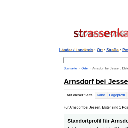
Länder / Landkreis
·
Ort
·
Straße
·
Pos
Startseite
Orte
Arnsdorf bei Jessen, Elst
Arnsdorf bei Jesse
Auf dieser Seite
Karte
Lageprofil
Für Arnsdorf bei Jessen, Elster sind 1 Pos
Standortprofil für Arnsdo