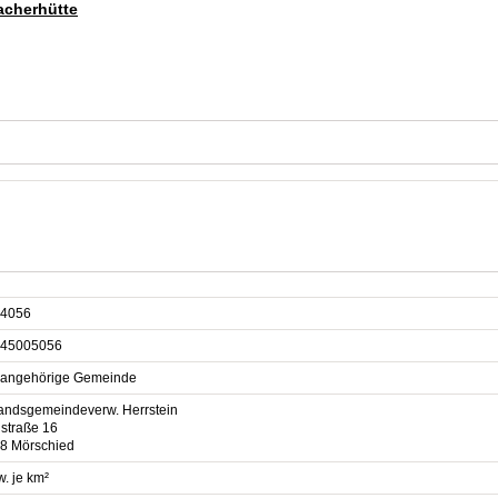
acherhütte
4056
45005056
sangehörige Gemeinde
andsgemeindeverw. Herrstein
lstraße 16
8 Mörschied
. je km²