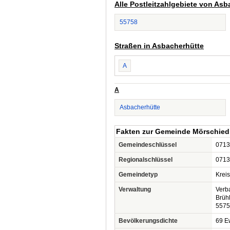
Alle Postleitzahlgebiete von Asb
55758
Straßen in Asbacherhütte
A
A
Asbacherhütte
Fakten zur Gemeinde Mörschied
Gemeindeschlüssel
0713
Regionalschlüssel
0713
Gemeindetyp
Krei
Verwaltung
Verb
Brüh
5575
Bevölkerungsdichte
69 Ew