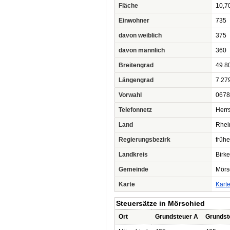
Fläche
10,7
Einwohner
735
davon weiblich
375
davon männlich
360
Breitengrad
49.8
Längengrad
7.27
Vorwahl
0678
Telefonnetz
Herrs
Land
Rhei
Regierungsbezirk
frühe
Landkreis
Birke
Gemeinde
Mörs
Karte
Kart
Steuersätze in Mörschied
Ort
Grundsteuer A
Grundst