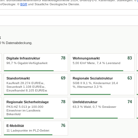
zen: Bundeswahlleiterin/BKG Wahlkreisgeometrie 2024, dl-de/by-2-0. Kartenlayer: Starkregen: ©
r/Geologie: ©
BGR
und Staatliche Geologische Dienste.
x
00 % Datenabdeckung.
78
83
Digitale Infrastruktur
Wohnungsmarkt
96,7 % Gigabit-Verfügbarkeit
5,00 €/m² Miete, 7,4 % Leerstand
69
63
Standortmarkt
Regionale Sozialstruktur
Kaufkraft 28.274 EUR/Ew.,
SGB II 9,1 %, Kinderarmut 16,4
Steuerkraft 1.108 EUR/Ew.,
%, Altersarmut 3,3 %
Einzelhandel 8.105 EUR/Ew.
78
74
Regionale Sicherheitslage
Umfeldstruktur
PKS-HZ 5.013 je 100.000
63,3 % Wald, 0,7 % Gewässer
Einwohner im Landkreis
Birkenfeld
76
E-Mobilität
11 Ladepunkte im PLZ-Gebiet