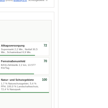
BKG
(2026)
dl-de/by-2-0
; Schutzgebiete: ©
72
Alltagsversorgung
Supermarkt 2,2 Min., Notfall 30,5
Min., Schwimmbad 8,9 Min.
70
Fernstraßenumfeld
BASt-Zählstelle 2,2 km, 13.577
Kfz/Tag
100
Natur- und Schutzgebiete
1,7 % Naturschutzgebiet, 5,4 %
FFH, 100,0 % Landschaftsschutz,
72,4 % Naturpark