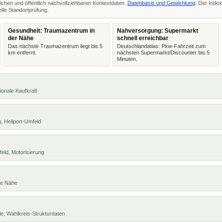
ichen und öffentlich nachvollziehbaren Kontextdaten.
Datenbasis und Gewichtung
. Der Index
lle Standortprüfung.
Gesundheit: Traumazentrum in
Nahversorgung: Supermarkt
der Nähe
schnell erreichbar
Das nächste Traumazentrum liegt bis 5
Deutschlandatlas: Pkw-Fahrzeit zum
km entfernt.
nächsten Supermarkt/Discounter bis 5
Minuten.
ionale Kaufkraft
, Heliport-Umfeld
eld, Motorisierung
te Nähe
e, Wahlkreis-Strukturdaten