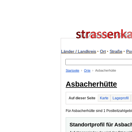
Länder / Landkreis
·
Ort
·
Straße
·
Pos
Startseite
Orte
Asbacherhütte
Asbacherhütte
Auf dieser Seite
Karte
Lageprofil
Für Asbacherhütte sind 1 Postleitzahlgebi
Standortprofil für Asbac