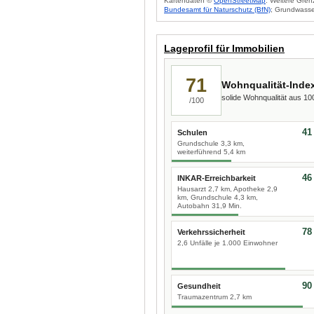
Kartendaten ©
OpenStreetMap
. Weitere Gren
Bundesamt für Naturschutz (BfN)
; Grundwasse
Lageprofil für Immobilien
71
Wohnqualität-Inde
solide Wohnqualität aus 1
/100
41
Schulen
Grundschule 3,3 km,
weiterführend 5,4 km
46
INKAR-Erreichbarkeit
Hausarzt 2,7 km, Apotheke 2,9
km, Grundschule 4,3 km,
Autobahn 31,9 Min.
78
Verkehrssicherheit
2,6 Unfälle je 1.000 Einwohner
90
Gesundheit
Traumazentrum 2,7 km