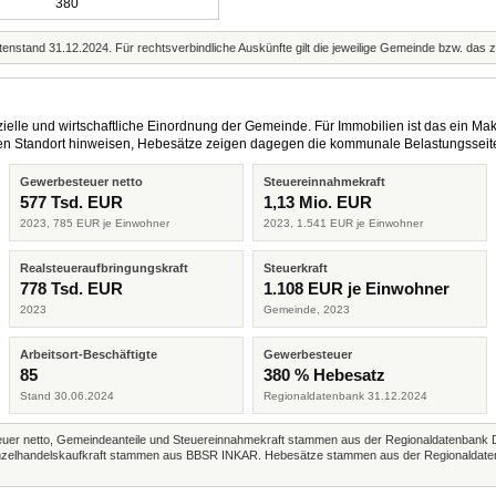
380
enstand 31.12.2024. Für rechtsverbindliche Auskünfte gilt die jeweilige Gemeinde bzw. das 
elle und wirtschaftliche Einordnung der Gemeinde. Für Immobilien ist das ein Mak
eren Standort hinweisen, Hebesätze zeigen dagegen die kommunale Belastungsseit
Gewerbesteuer netto
Steuereinnahmekraft
577 Tsd. EUR
1,13 Mio. EUR
2023, 785 EUR je Einwohner
2023, 1.541 EUR je Einwohner
Realsteueraufbringungskraft
Steuerkraft
778 Tsd. EUR
1.108 EUR je Einwohner
2023
Gemeinde, 2023
Arbeitsort-Beschäftigte
Gewerbesteuer
85
380 % Hebesatz
Stand 30.06.2024
Regionaldatenbank 31.12.2024
r netto, Gemeindeanteile und Steuereinnahmekraft stammen aus der Regionaldatenbank 
 Einzelhandelskaufkraft stammen aus BBSR INKAR. Hebesätze stammen aus der Regionaldate