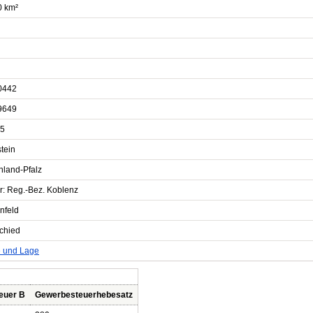
0 km²
0442
9649
5
tein
nland-Pfalz
r: Reg.-Bez. Koblenz
nfeld
chied
e und Lage
euer B
Gewerbesteuerhebesatz