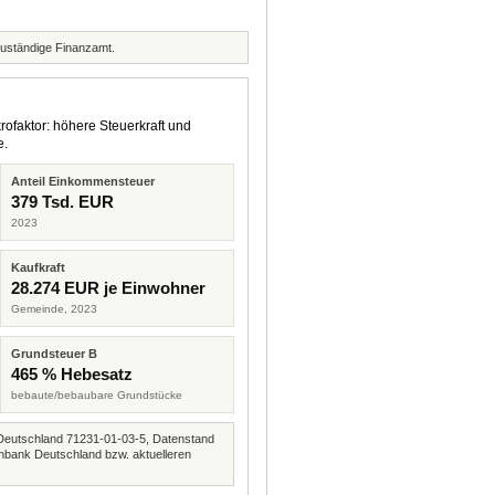
zuständige Finanzamt.
rofaktor: höhere Steuerkraft und
e.
Anteil Einkommensteuer
379 Tsd. EUR
2023
Kaufkraft
28.274 EUR je Einwohner
Gemeinde, 2023
Grundsteuer B
465 % Hebesatz
bebaute/bebaubare Grundstücke
Deutschland 71231-01-03-5, Datenstand
nbank Deutschland bzw. aktuelleren