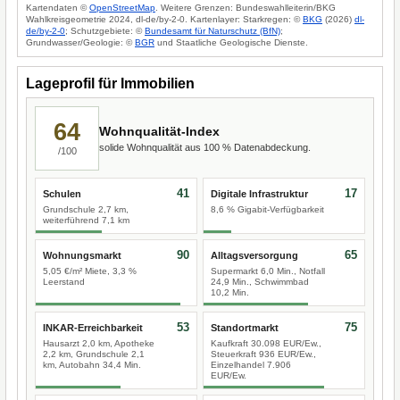
Kartendaten ©
OpenStreetMap
. Weitere Grenzen: Bundeswahlleiterin/BKG
Wahlkreisgeometrie 2024, dl-de/by-2-0. Kartenlayer: Starkregen: ©
BKG
(2026)
dl-
de/by-2-0
; Schutzgebiete: ©
Bundesamt für Naturschutz (BfN)
;
Grundwasser/Geologie: ©
BGR
und Staatliche Geologische Dienste.
Lageprofil für Immobilien
64
Wohnqualität-Index
solide Wohnqualität aus 100 % Datenabdeckung.
/100
41
17
Schulen
Digitale Infrastruktur
Grundschule 2,7 km,
8,6 % Gigabit-Verfügbarkeit
weiterführend 7,1 km
90
65
Wohnungsmarkt
Alltagsversorgung
5,05 €/m² Miete, 3,3 %
Supermarkt 6,0 Min., Notfall
Leerstand
24,9 Min., Schwimmbad
10,2 Min.
53
75
INKAR-Erreichbarkeit
Standortmarkt
Hausarzt 2,0 km, Apotheke
Kaufkraft 30.098 EUR/Ew.,
2,2 km, Grundschule 2,1
Steuerkraft 936 EUR/Ew.,
km, Autobahn 34,4 Min.
Einzelhandel 7.906
EUR/Ew.