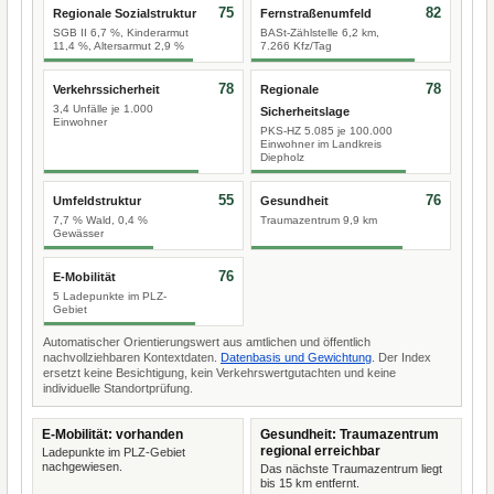
75
82
Regionale Sozialstruktur
Fernstraßenumfeld
SGB II 6,7 %, Kinderarmut
BASt-Zählstelle 6,2 km,
11,4 %, Altersarmut 2,9 %
7.266 Kfz/Tag
78
78
Verkehrssicherheit
Regionale
3,4 Unfälle je 1.000
Sicherheitslage
Einwohner
PKS-HZ 5.085 je 100.000
Einwohner im Landkreis
Diepholz
55
76
Umfeldstruktur
Gesundheit
7,7 % Wald, 0,4 %
Traumazentrum 9,9 km
Gewässer
76
E-Mobilität
5 Ladepunkte im PLZ-
Gebiet
Automatischer Orientierungswert aus amtlichen und öffentlich
nachvollziehbaren Kontextdaten.
Datenbasis und Gewichtung
. Der Index
ersetzt keine Besichtigung, kein Verkehrswertgutachten und keine
individuelle Standortprüfung.
E-Mobilität: vorhanden
Gesundheit: Traumazentrum
regional erreichbar
Ladepunkte im PLZ-Gebiet
nachgewiesen.
Das nächste Traumazentrum liegt
bis 15 km entfernt.