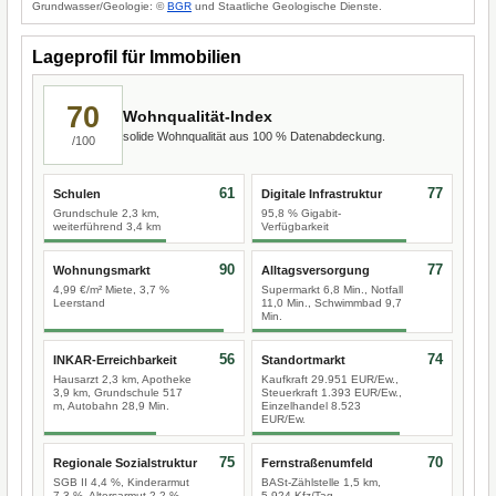
Grundwasser/Geologie: ©
BGR
und Staatliche Geologische Dienste.
Lageprofil für Immobilien
70
Wohnqualität-Index
solide Wohnqualität aus 100 % Datenabdeckung.
/100
61
77
Schulen
Digitale Infrastruktur
Grundschule 2,3 km,
95,8 % Gigabit-
weiterführend 3,4 km
Verfügbarkeit
90
77
Wohnungsmarkt
Alltagsversorgung
4,99 €/m² Miete, 3,7 %
Supermarkt 6,8 Min., Notfall
Leerstand
11,0 Min., Schwimmbad 9,7
Min.
56
74
INKAR-Erreichbarkeit
Standortmarkt
Hausarzt 2,3 km, Apotheke
Kaufkraft 29.951 EUR/Ew.,
3,9 km, Grundschule 517
Steuerkraft 1.393 EUR/Ew.,
m, Autobahn 28,9 Min.
Einzelhandel 8.523
EUR/Ew.
75
70
Regionale Sozialstruktur
Fernstraßenumfeld
SGB II 4,4 %, Kinderarmut
BASt-Zählstelle 1,5 km,
7,3 %, Altersarmut 2,2 %
5.924 Kfz/Tag