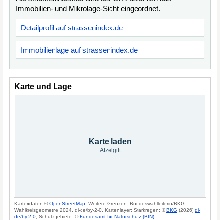
Immobilien- und Mikrolage-Sicht eingeordnet.
Detailprofil auf strassenindex.de
Immobilienlage auf strassenindex.de
Karte und Lage
Karte laden
Atzelgift
Kartendaten ©
OpenStreetMap
. Weitere Grenzen: Bundeswahlleiterin/BKG
Wahlkreisgeometrie 2024, dl-de/by-2-0. Kartenlayer: Starkregen: ©
BKG
(2026)
dl-
de/by-2-0
; Schutzgebiete: ©
Bundesamt für Naturschutz (BfN)
;