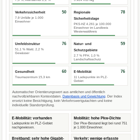
50
78
Verkehrssicherheit
Regionale
7,9 Unfälle je 1.000
Sicherheitslage
Einwohner
PKS-HZ 4.261 je 100.000
Einwohner im Landkreis
Westerwaldkreis
76
59
Umfeldstruktur
Natur- und
51,1 % Wald, 2,2 %
Schutzgebiete
Gewässer
2,7 % FFH, 1,0 %
Landschaftsschutz
60
76
Gesundheit
E-Mobilität
Traumazentrum 15,3 km
11 Ladepunkte im PLZ-
Gebiet
Automatischer Orientierungswert aus amtlichen und öffentlich
nachvollziehbaren Kontextdaten.
Datenbasis und Gewichtung
. Der Index
ersetzt keine Besichtigung, kein Verkehrswertgutachten und keine
individuelle Standortprüfung.
E-Mobilität: vorhanden
Mobilität: hohe Pkw-Dichte
Ladepunkte im PLZ-Gebiet
Der Pkw-Bestand liegt bei rund 751
nachgewiesen.
je 1.000 Einwohner.
Breitband: sehr hohe Gigabit-
Verkehr: wenige erfasste