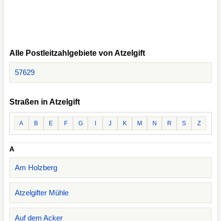
Alle Postleitzahlgebiete von Atzelgift
57629
Straßen in Atzelgift
A
B
E
F
G
I
J
K
M
N
R
S
Z
A
Am Holzberg
Atzelgifter Mühle
Auf dem Acker