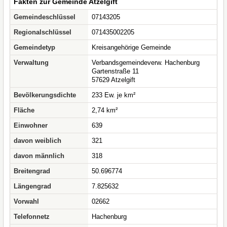
Fakten zur Gemeinde Atzelgift
Gemeindeschlüssel
07143205
Regionalschlüssel
071435002205
Gemeindetyp
Kreisangehörige Gemeinde
Verwaltung
Verbandsgemeindeverw. Hachenburg
Gartenstraße 11
57629 Atzelgift
Bevölkerungsdichte
233 Ew. je km²
Fläche
2,74 km²
Einwohner
639
davon weiblich
321
davon männlich
318
Breitengrad
50.696774
Längengrad
7.825632
Vorwahl
02662
Telefonnetz
Hachenburg