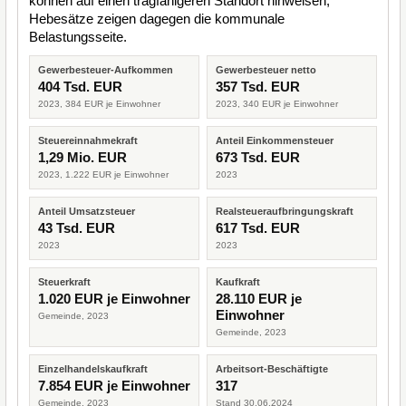
können auf einen tragfähigeren Standort hinweisen,
Hebesätze zeigen dagegen die kommunale
Belastungsseite.
Gewerbesteuer-Aufkommen
Gewerbesteuer netto
404 Tsd. EUR
357 Tsd. EUR
2023, 384 EUR je Einwohner
2023, 340 EUR je Einwohner
Steuereinnahmekraft
Anteil Einkommensteuer
1,29 Mio. EUR
673 Tsd. EUR
2023, 1.222 EUR je Einwohner
2023
Anteil Umsatzsteuer
Realsteueraufbringungskraft
43 Tsd. EUR
617 Tsd. EUR
2023
2023
Steuerkraft
Kaufkraft
1.020 EUR je Einwohner
28.110 EUR je
Einwohner
Gemeinde, 2023
Gemeinde, 2023
Einzelhandelskaufkraft
Arbeitsort-Beschäftigte
7.854 EUR je Einwohner
317
Gemeinde, 2023
Stand 30.06.2024