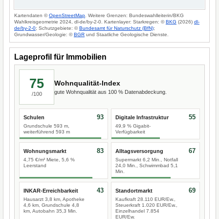
Kartendaten ©
OpenStreetMap
. Weitere Grenzen: Bundeswahlleiterin/BKG
Wahlkreisgeometrie 2024, dl-de/by-2-0. Kartenlayer: Starkregen: ©
BKG
(2026)
dl-
de/by-2-0
; Schutzgebiete: ©
Bundesamt für Naturschutz (BfN)
;
Grundwasser/Geologie: ©
BGR
und Staatliche Geologische Dienste.
Lageprofil für Immobilien
75
Wohnqualität-Index
gute Wohnqualität aus 100 % Datenabdeckung.
/100
93
55
Schulen
Digitale Infrastruktur
Grundschule 593 m,
49,9 % Gigabit-
weiterführend 593 m
Verfügbarkeit
83
67
Wohnungsmarkt
Alltagsversorgung
4,75 €/m² Miete, 5,6 %
Supermarkt 6,2 Min., Notfall
Leerstand
24,0 Min., Schwimmbad 5,1
Min.
43
69
INKAR-Erreichbarkeit
Standortmarkt
Hausarzt 3,8 km, Apotheke
Kaufkraft 28.110 EUR/Ew.,
4,6 km, Grundschule 4,8
Steuerkraft 1.020 EUR/Ew.,
km, Autobahn 35,3 Min.
Einzelhandel 7.854
EUR/Ew.