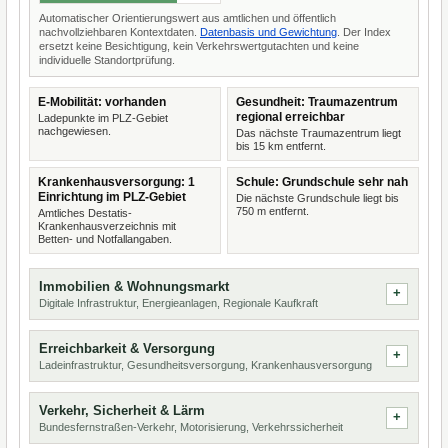
Automatischer Orientierungswert aus amtlichen und öffentlich
nachvollziehbaren Kontextdaten.
Datenbasis und Gewichtung
. Der Index
ersetzt keine Besichtigung, kein Verkehrswertgutachten und keine
individuelle Standortprüfung.
E-Mobilität: vorhanden
Gesundheit: Traumazentrum
regional erreichbar
Ladepunkte im PLZ-Gebiet
nachgewiesen.
Das nächste Traumazentrum liegt
bis 15 km entfernt.
Krankenhausversorgung: 1
Schule: Grundschule sehr nah
Einrichtung im PLZ-Gebiet
Die nächste Grundschule liegt bis
750 m entfernt.
Amtliches Destatis-
Krankenhausverzeichnis mit
Betten- und Notfallangaben.
Immobilien & Wohnungsmarkt
Digitale Infrastruktur, Energieanlagen, Regionale Kaufkraft
Erreichbarkeit & Versorgung
Ladeinfrastruktur, Gesundheitsversorgung, Krankenhausversorgung
Verkehr, Sicherheit & Lärm
Bundesfernstraßen-Verkehr, Motorisierung, Verkehrssicherheit