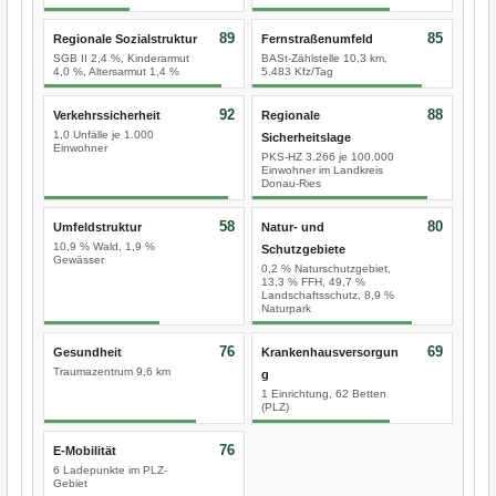
89
85
Regionale Sozialstruktur
Fernstraßenumfeld
SGB II 2,4 %, Kinderarmut
BASt-Zählstelle 10,3 km,
4,0 %, Altersarmut 1,4 %
5.483 Kfz/Tag
92
88
Verkehrssicherheit
Regionale
1,0 Unfälle je 1.000
Sicherheitslage
Einwohner
PKS-HZ 3.266 je 100.000
Einwohner im Landkreis
Donau-Ries
58
80
Umfeldstruktur
Natur- und
10,9 % Wald, 1,9 %
Schutzgebiete
Gewässer
0,2 % Naturschutzgebiet,
13,3 % FFH, 49,7 %
Landschaftsschutz, 8,9 %
Naturpark
76
69
Gesundheit
Krankenhausversorgun
Traumazentrum 9,6 km
g
1 Einrichtung, 62 Betten
(PLZ)
76
E-Mobilität
6 Ladepunkte im PLZ-
Gebiet