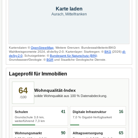
Karte laden
Aurach, Mittelfranken
Kartendaten ©
OpenStreetMap
. Weitere Grenzen: Bundeswahlleiterin/BKG
Wahlkreisgeometrie 2024, dl-de/by-2-0. Kartenlayer: Starkregen: ©
BKG
(2026)
dl-
de/by-2-0
; Schutzgebiete: ©
Bundesamt für Naturschutz (BfN)
;
Grundwasser/Geologie: ©
BGR
und Staatliche Geologische Dienste.
Lageprofil für Immobilien
64
Wohnqualität-Index
solide Wohnqualität aus 100 % Datenabdeckung.
/100
41
16
Schulen
Digitale Infrastruktur
Grundschule 3,6 km,
7,0 % Gigabit-Verfügbarkeit
weiterführend 7,3 km
90
65
Wohnungsmarkt
Alltagsversorgung