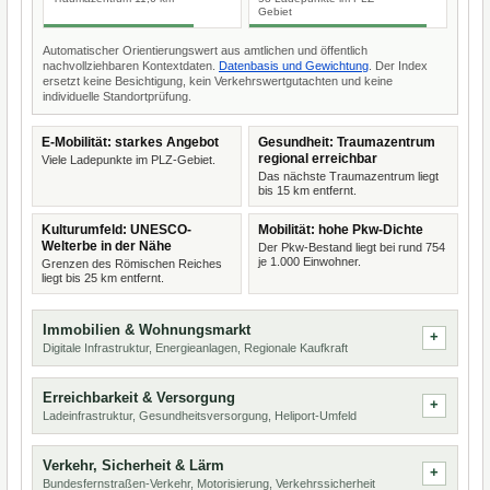
Gebiet
Automatischer Orientierungswert aus amtlichen und öffentlich
nachvollziehbaren Kontextdaten.
Datenbasis und Gewichtung
. Der Index
ersetzt keine Besichtigung, kein Verkehrswertgutachten und keine
individuelle Standortprüfung.
E-Mobilität: starkes Angebot
Gesundheit: Traumazentrum
regional erreichbar
Viele Ladepunkte im PLZ-Gebiet.
Das nächste Traumazentrum liegt
bis 15 km entfernt.
Kulturumfeld: UNESCO-
Mobilität: hohe Pkw-Dichte
Welterbe in der Nähe
Der Pkw-Bestand liegt bei rund 754
je 1.000 Einwohner.
Grenzen des Römischen Reiches
liegt bis 25 km entfernt.
Immobilien & Wohnungsmarkt
Digitale Infrastruktur, Energieanlagen, Regionale Kaufkraft
Erreichbarkeit & Versorgung
Ladeinfrastruktur, Gesundheitsversorgung, Heliport-Umfeld
Verkehr, Sicherheit & Lärm
Bundesfernstraßen-Verkehr, Motorisierung, Verkehrssicherheit