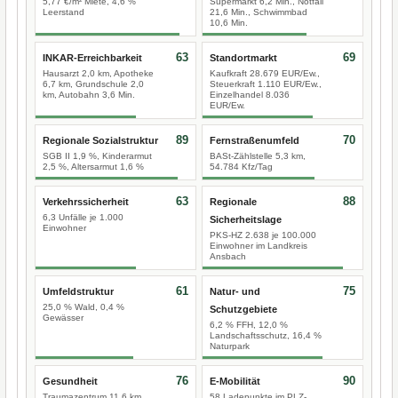
5,77 €/m² Miete, 4,6 %
Supermarkt 6,2 Min., Notfall
Leerstand
21,6 Min., Schwimmbad
10,6 Min.
63
69
INKAR-Erreichbarkeit
Standortmarkt
Hausarzt 2,0 km, Apotheke
Kaufkraft 28.679 EUR/Ew.,
6,7 km, Grundschule 2,0
Steuerkraft 1.110 EUR/Ew.,
km, Autobahn 3,6 Min.
Einzelhandel 8.036
EUR/Ew.
89
70
Regionale Sozialstruktur
Fernstraßenumfeld
SGB II 1,9 %, Kinderarmut
BASt-Zählstelle 5,3 km,
2,5 %, Altersarmut 1,6 %
54.784 Kfz/Tag
63
88
Verkehrssicherheit
Regionale
6,3 Unfälle je 1.000
Sicherheitslage
Einwohner
PKS-HZ 2.638 je 100.000
Einwohner im Landkreis
Ansbach
61
75
Umfeldstruktur
Natur- und
25,0 % Wald, 0,4 %
Schutzgebiete
Gewässer
6,2 % FFH, 12,0 %
Landschaftsschutz, 16,4 %
Naturpark
76
90
Gesundheit
E-Mobilität
Traumazentrum 11,6 km
58 Ladepunkte im PLZ-