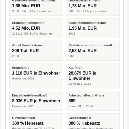
Gewerbesteuer-Aufkommen
Gewerbesteuer netto
1,88 Mio. EUR
1,73 Mio. EUR
2023, 606 EUR je Einwohner
2023, 556 EUR je Einwohner
Steuereinnahmekraft
Anteil Einkommensteuer
4,52 Mio. EUR
1,95 Mio. EUR
2023, 1.458 EUR je Einwohner
2023
Anteil Umsatzsteuer
Realsteueraufbringungskraft
208 Tsd. EUR
2,52 Mio. EUR
2023
2023
Steuerkraft
Kaufkraft
1.110 EUR je Einwohner
28.679 EUR je
Einwohner
Gemeinde, 2023
Gemeinde, 2023
Einzelhandelskaufkraft
Arbeitsort-Beschäftigte
8.036 EUR je Einwohner
899
Gemeinde, 2023
Stand 30.06.2024
Gewerbesteuer
Grundsteuer B
380 % Hebesatz
380 % Hebesatz
Regionaldatenbank 31.12.2024
bebaute/bebaubare Grundstücke