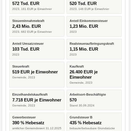
572 Tsd. EUR
520 Tsd. EUR
2023, 161 EUR je Einwohner
2023, 146 EUR je Einwohner
Steuereinnahmekraft
Anteil Einkommensteuer
2,43 Mio. EUR
1,23 Mio. EUR
2023, 682 EUR je Einwohner
2023
Anteil Umsatzsteuer
Realsteueraufbringungskraft
103 Tsd. EUR
1,15 Mio. EUR
2023
2023
Steuerkraft
Kaufkraft
519 EUR je Einwohner
26.400 EUR je
Einwohner
Gemeinde, 2023
Gemeinde, 2023
Einzelhandelskaufkraft
Arbeitsort-Beschäftigte
7.718 EUR je Einwohner
570
Gemeinde, 2023
Stand 30.06.2024
Gewerbesteuer
Grundsteuer B
390 % Hebesatz
435 % Hebesatz
amtlicher Gemeindewert 31.12.2025
bebaute/bebaubare Grundstücke