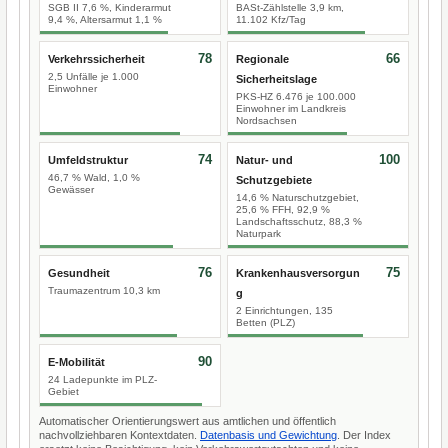
SGB II 7,6 %, Kinderarmut
BASt-Zählstelle 3,9 km,
9,4 %, Altersarmut 1,1 %
11.102 Kfz/Tag
78
66
Verkehrssicherheit
Regionale
2,5 Unfälle je 1.000
Sicherheitslage
Einwohner
PKS-HZ 6.476 je 100.000
Einwohner im Landkreis
Nordsachsen
74
100
Umfeldstruktur
Natur- und
46,7 % Wald, 1,0 %
Schutzgebiete
Gewässer
14,6 % Naturschutzgebiet,
25,6 % FFH, 92,9 %
Landschaftsschutz, 88,3 %
Naturpark
76
75
Gesundheit
Krankenhausversorgun
Traumazentrum 10,3 km
g
2 Einrichtungen, 135
Betten (PLZ)
90
E-Mobilität
24 Ladepunkte im PLZ-
Gebiet
Automatischer Orientierungswert aus amtlichen und öffentlich
nachvollziehbaren Kontextdaten.
Datenbasis und Gewichtung
. Der Index