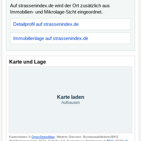
Auf strassenindex.de wird der Ort zusätzlich aus
Immobilien- und Mikrolage-Sicht eingeordnet.
Detailprofil auf strassenindex.de
Immobilienlage auf strassenindex.de
Karte und Lage
Karte laden
Authausen
Kartendaten ©
OpenStreetMap
. Weitere Grenzen: Bundeswahlleiterin/BKG
Wahlkreisgeometrie 2024, dl-de/by-2-0. Kartenlayer: Starkregen: ©
BKG
(2026)
dl-