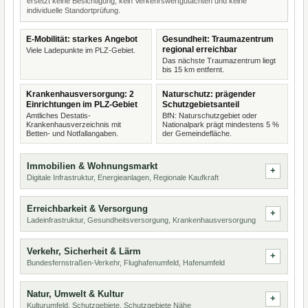
ersetzt keine Besichtigung, kein Verkehrswertgutachten und keine
individuelle Standortprüfung.
E-Mobilität: starkes Angebot
Gesundheit: Traumazentrum
regional erreichbar
Viele Ladepunkte im PLZ-Gebiet.
Das nächste Traumazentrum liegt
bis 15 km entfernt.
Krankenhausversorgung: 2
Naturschutz: prägender
Einrichtungen im PLZ-Gebiet
Schutzgebietsanteil
Amtliches Destatis-
BfN: Naturschutzgebiet oder
Krankenhausverzeichnis mit
Nationalpark prägt mindestens 5 %
Betten- und Notfallangaben.
der Gemeindefläche.
Immobilien & Wohnungsmarkt
Digitale Infrastruktur, Energieanlagen, Regionale Kaufkraft
Erreichbarkeit & Versorgung
Ladeinfrastruktur, Gesundheitsversorgung, Krankenhausversorgung
Verkehr, Sicherheit & Lärm
Bundesfernstraßen-Verkehr, Flughafenumfeld, Hafenumfeld
Natur, Umwelt & Kultur
Kulturumfeld, Schutzgebiete, Schutzgebiete Nähe