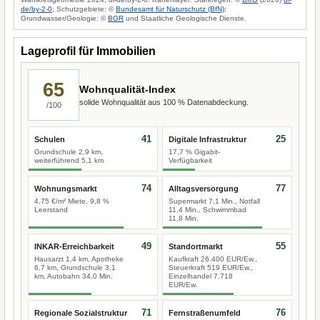
de/by-2-0
; Schutzgebiete: ©
Bundesamt für Naturschutz (BfN)
;
Grundwasser/Geologie: ©
BGR
und Staatliche Geologische Dienste.
Lageprofil für Immobilien
65
Wohnqualität-Index
solide Wohnqualität aus 100 % Datenabdeckung.
/100
41
25
Schulen
Digitale Infrastruktur
Grundschule 2,9 km,
17,7 % Gigabit-
weiterführend 5,1 km
Verfügbarkeit
74
77
Wohnungsmarkt
Alltagsversorgung
4,75 €/m² Miete, 9,8 %
Supermarkt 7,1 Min., Notfall
Leerstand
11,4 Min., Schwimmbad
11,8 Min.
49
55
INKAR-Erreichbarkeit
Standortmarkt
Hausarzt 1,4 km, Apotheke
Kaufkraft 26.400 EUR/Ew.,
6,7 km, Grundschule 3,1
Steuerkraft 519 EUR/Ew.,
km, Autobahn 34,0 Min.
Einzelhandel 7.718
EUR/Ew.
71
76
Regionale Sozialstruktur
Fernstraßenumfeld