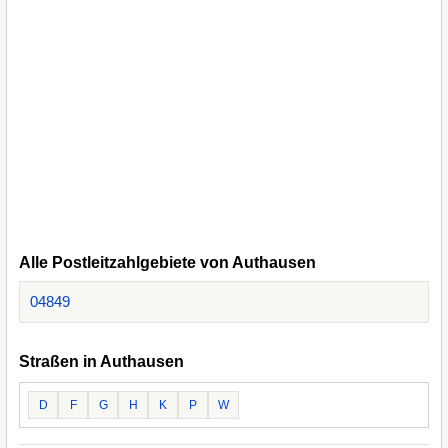
Alle Postleitzahlgebiete von Authausen
04849
Straßen in Authausen
D
F
G
H
K
P
W