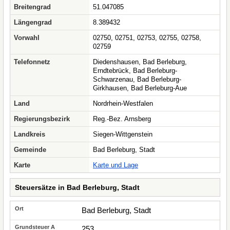
Breitengrad
51.047085
Längengrad
8.389432
Vorwahl
02750, 02751, 02753, 02755, 02758,
02759
Telefonnetz
Diedenshausen, Bad Berleburg,
Erndtebrück, Bad Berleburg-
Schwarzenau, Bad Berleburg-
Girkhausen, Bad Berleburg-Aue
Land
Nordrhein-Westfalen
Regierungsbezirk
Reg.-Bez. Arnsberg
Landkreis
Siegen-Wittgenstein
Gemeinde
Bad Berleburg, Stadt
Karte
Karte und Lage
Steuersätze in Bad Berleburg, Stadt
Bad Berleburg, Stadt
253