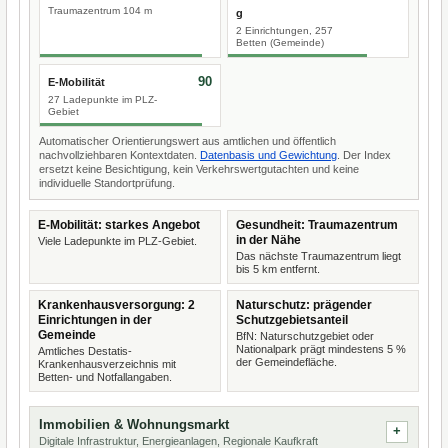
Traumazentrum 104 m
g
2 Einrichtungen, 257
Betten (Gemeinde)
90
E-Mobilität
27 Ladepunkte im PLZ-
Gebiet
Automatischer Orientierungswert aus amtlichen und öffentlich
nachvollziehbaren Kontextdaten.
Datenbasis und Gewichtung
. Der Index
ersetzt keine Besichtigung, kein Verkehrswertgutachten und keine
individuelle Standortprüfung.
E-Mobilität: starkes Angebot
Gesundheit: Traumazentrum
in der Nähe
Viele Ladepunkte im PLZ-Gebiet.
Das nächste Traumazentrum liegt
bis 5 km entfernt.
Krankenhausversorgung: 2
Naturschutz: prägender
Einrichtungen in der
Schutzgebietsanteil
Gemeinde
BfN: Naturschutzgebiet oder
Nationalpark prägt mindestens 5 %
Amtliches Destatis-
der Gemeindefläche.
Krankenhausverzeichnis mit
Betten- und Notfallangaben.
Immobilien & Wohnungsmarkt
Digitale Infrastruktur, Energieanlagen, Regionale Kaufkraft