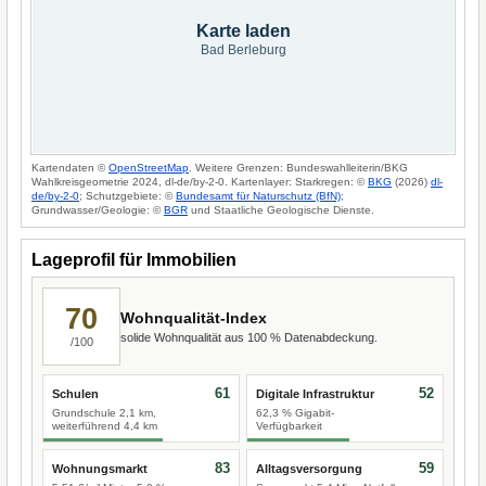
Karte laden
Bad Berleburg
Kartendaten ©
OpenStreetMap
. Weitere Grenzen: Bundeswahlleiterin/BKG
Wahlkreisgeometrie 2024, dl-de/by-2-0. Kartenlayer: Starkregen: ©
BKG
(2026)
dl-
de/by-2-0
; Schutzgebiete: ©
Bundesamt für Naturschutz (BfN)
;
Grundwasser/Geologie: ©
BGR
und Staatliche Geologische Dienste.
Lageprofil für Immobilien
70
Wohnqualität-Index
solide Wohnqualität aus 100 % Datenabdeckung.
/100
61
52
Schulen
Digitale Infrastruktur
Grundschule 2,1 km,
62,3 % Gigabit-
weiterführend 4,4 km
Verfügbarkeit
83
59
Wohnungsmarkt
Alltagsversorgung