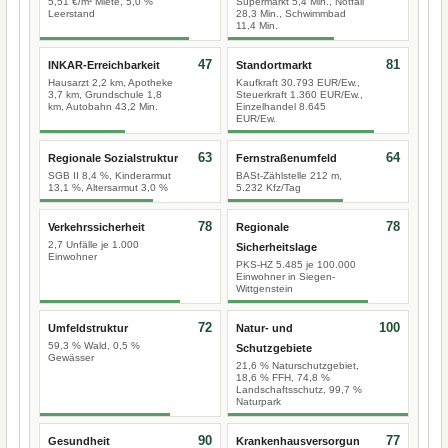
5,51 €/m² Miete, 5,0 %
Supermarkt 5,4 Min., Notfall
Leerstand
28,3 Min., Schwimmbad
11,4 Min.
47
81
INKAR-Erreichbarkeit
Standortmarkt
Hausarzt 2,2 km, Apotheke
Kaufkraft 30.793 EUR/Ew.,
3,7 km, Grundschule 1,8
Steuerkraft 1.360 EUR/Ew.,
km, Autobahn 43,2 Min.
Einzelhandel 8.645
EUR/Ew.
63
64
Regionale Sozialstruktur
Fernstraßenumfeld
SGB II 8,4 %, Kinderarmut
BASt-Zählstelle 212 m,
13,1 %, Altersarmut 3,0 %
5.232 Kfz/Tag
78
78
Verkehrssicherheit
Regionale
2,7 Unfälle je 1.000
Sicherheitslage
Einwohner
PKS-HZ 5.485 je 100.000
Einwohner in Siegen-
Wittgenstein
72
100
Umfeldstruktur
Natur- und
59,3 % Wald, 0,5 %
Schutzgebiete
Gewässer
21,6 % Naturschutzgebiet,
18,6 % FFH, 74,8 %
Landschaftsschutz, 99,7 %
Naturpark
90
77
Gesundheit
Krankenhausversorgun