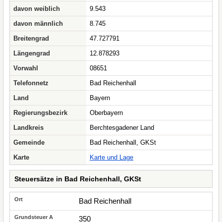
davon weiblich
9.543
davon männlich
8.745
Breitengrad
47.727791
Längengrad
12.878293
Vorwahl
08651
Telefonnetz
Bad Reichenhall
Land
Bayern
Regierungsbezirk
Oberbayern
Landkreis
Berchtesgadener Land
Gemeinde
Bad Reichenhall, GKSt
Karte
Karte und Lage
Steuersätze in Bad Reichenhall, GKSt
Bad Reichenhall
350