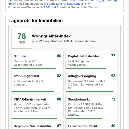
de/by-2-0
; Schutzgebiete: ©
Bundesamt für Naturschutz (BfN)
;
Grundwasser/Geologie: ©
BGR
und Staatliche Geologische Dienste.
Lageprofil für Immobilien
76
Wohnqualität-Index
gute Wohnqualität aus 100 % Datenabdeckung.
/100
86
77
Schulen
Digitale Infrastruktur
Grundschule 761 m,
82,0 % Gigabit-
weiterführend 1,3 km
Verfügbarkeit
82
92
Wohnungsmarkt
Alltagsversorgung
7,74 €/m² Miete, 4,2 %
Supermarkt 3,1 Min., Notfall
Leerstand
5,9 Min., Schwimmbad 7,0
Min.
88
71
INKAR-Erreichbarkeit
Standortmarkt
Hausarzt 645 m, Apotheke
Kaufkraft 29.599 EUR/Ew.,
862 m, Grundschule 723 m,
Steuerkraft 1.068 EUR/Ew.,
Autobahn 6,1 Min.
Einzelhandel 10.410
EUR/Ew.
87
40
Regionale Sozialstruktur
Fernstraßenumfeld