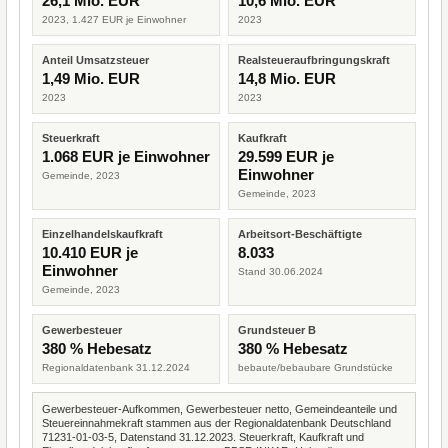
26,1 Mio. EUR
10,6 Mio. EUR
2023, 1.427 EUR je Einwohner
2023
Anteil Umsatzsteuer
Realsteueraufbringungskraft
1,49 Mio. EUR
14,8 Mio. EUR
2023
2023
Steuerkraft
Kaufkraft
1.068 EUR je Einwohner
29.599 EUR je
Einwohner
Gemeinde, 2023
Gemeinde, 2023
Einzelhandelskaufkraft
Arbeitsort-Beschäftigte
10.410 EUR je
8.033
Einwohner
Stand 30.06.2024
Gemeinde, 2023
Gewerbesteuer
Grundsteuer B
380 % Hebesatz
380 % Hebesatz
Regionaldatenbank 31.12.2024
bebaute/bebaubare Grundstücke
Gewerbesteuer-Aufkommen, Gewerbesteuer netto, Gemeindeanteile und
Steuereinnahmekraft stammen aus der Regionaldatenbank Deutschland
71231-01-03-5, Datenstand 31.12.2023. Steuerkraft, Kaufkraft und