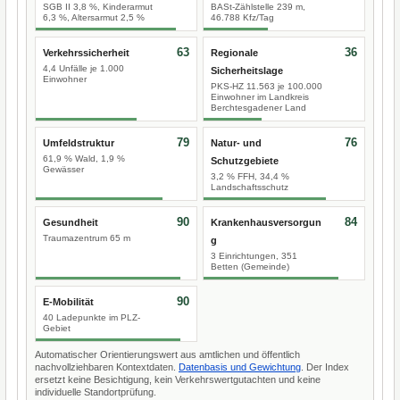
SGB II 3,8 %, Kinderarmut
BASt-Zählstelle 239 m,
6,3 %, Altersarmut 2,5 %
46.788 Kfz/Tag
63
36
Verkehrssicherheit
Regionale
4,4 Unfälle je 1.000
Sicherheitslage
Einwohner
PKS-HZ 11.563 je 100.000
Einwohner im Landkreis
Berchtesgadener Land
79
76
Umfeldstruktur
Natur- und
61,9 % Wald, 1,9 %
Schutzgebiete
Gewässer
3,2 % FFH, 34,4 %
Landschaftsschutz
90
84
Gesundheit
Krankenhausversorgun
Traumazentrum 65 m
g
3 Einrichtungen, 351
Betten (Gemeinde)
90
E-Mobilität
40 Ladepunkte im PLZ-
Gebiet
Automatischer Orientierungswert aus amtlichen und öffentlich
nachvollziehbaren Kontextdaten.
Datenbasis und Gewichtung
. Der Index
ersetzt keine Besichtigung, kein Verkehrswertgutachten und keine
individuelle Standortprüfung.