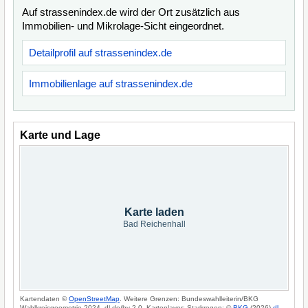
Auf strassenindex.de wird der Ort zusätzlich aus
Immobilien- und Mikrolage-Sicht eingeordnet.
Detailprofil auf strassenindex.de
Immobilienlage auf strassenindex.de
Karte und Lage
Karte laden
Bad Reichenhall
Kartendaten ©
OpenStreetMap
. Weitere Grenzen: Bundeswahlleiterin/BKG
Wahlkreisgeometrie 2024, dl-de/by-2-0. Kartenlayer: Starkregen: ©
BKG
(2026)
dl-