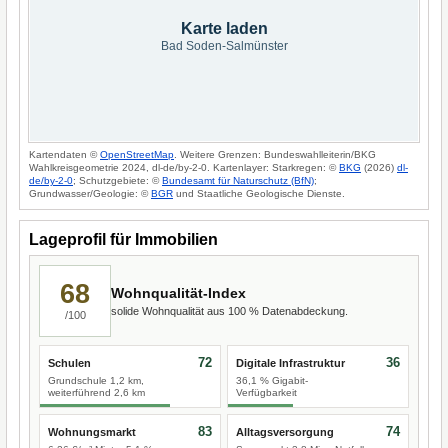
Karte laden
Bad Soden-Salmünster
Kartendaten ©
OpenStreetMap
. Weitere Grenzen: Bundeswahlleiterin/BKG
Wahlkreisgeometrie 2024, dl-de/by-2-0. Kartenlayer: Starkregen: ©
BKG
(2026)
dl-
de/by-2-0
; Schutzgebiete: ©
Bundesamt für Naturschutz (BfN)
;
Grundwasser/Geologie: ©
BGR
und Staatliche Geologische Dienste.
Lageprofil für Immobilien
68
Wohnqualität-Index
solide Wohnqualität aus 100 % Datenabdeckung.
/100
72
36
Schulen
Digitale Infrastruktur
Grundschule 1,2 km,
36,1 % Gigabit-
weiterführend 2,6 km
Verfügbarkeit
83
74
Wohnungsmarkt
Alltagsversorgung