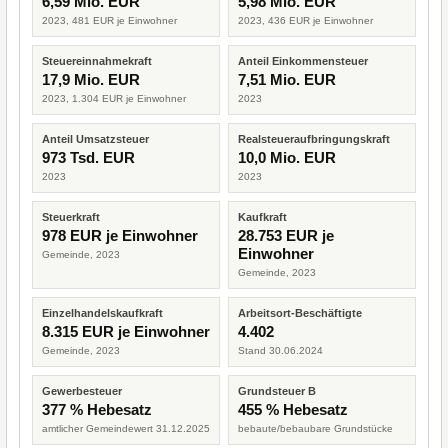
6,59 Mio. EUR
5,98 Mio. EUR
2023, 481 EUR je Einwohner
2023, 436 EUR je Einwohner
Steuereinnahmekraft
Anteil Einkommensteuer
17,9 Mio. EUR
7,51 Mio. EUR
2023, 1.304 EUR je Einwohner
2023
Anteil Umsatzsteuer
Realsteueraufbringungskraft
973 Tsd. EUR
10,0 Mio. EUR
2023
2023
Steuerkraft
Kaufkraft
978 EUR je Einwohner
28.753 EUR je
Einwohner
Gemeinde, 2023
Gemeinde, 2023
Einzelhandelskaufkraft
Arbeitsort-Beschäftigte
8.315 EUR je Einwohner
4.402
Gemeinde, 2023
Stand 30.06.2024
Gewerbesteuer
Grundsteuer B
377 % Hebesatz
455 % Hebesatz
amtlicher Gemeindewert 31.12.2025
bebaute/bebaubare Grundstücke