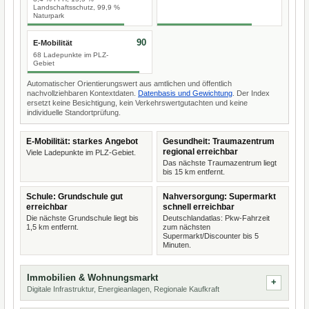
Landschaftsschutz, 99,9 %
Naturpark
90
E-Mobilität
68 Ladepunkte im PLZ-
Gebiet
Automatischer Orientierungswert aus amtlichen und öffentlich
nachvollziehbaren Kontextdaten.
Datenbasis und Gewichtung
. Der Index
ersetzt keine Besichtigung, kein Verkehrswertgutachten und keine
individuelle Standortprüfung.
E-Mobilität: starkes Angebot
Gesundheit: Traumazentrum
regional erreichbar
Viele Ladepunkte im PLZ-Gebiet.
Das nächste Traumazentrum liegt
bis 15 km entfernt.
Schule: Grundschule gut
Nahversorgung: Supermarkt
erreichbar
schnell erreichbar
Die nächste Grundschule liegt bis
Deutschlandatlas: Pkw-Fahrzeit
1,5 km entfernt.
zum nächsten
Supermarkt/Discounter bis 5
Minuten.
Immobilien & Wohnungsmarkt
Digitale Infrastruktur, Energieanlagen, Regionale Kaufkraft