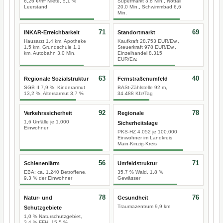
6,26 €/m² Miete, 5,1 %
Supermarkt 3,8 Min., Notfall
Leerstand
20,0 Min., Schwimmbad 6,6
Min.
71
69
INKAR-Erreichbarkeit
Standortmarkt
Hausarzt 1,4 km, Apotheke
Kaufkraft 28.753 EUR/Ew.,
1,5 km, Grundschule 1,1
Steuerkraft 978 EUR/Ew.,
km, Autobahn 3,0 Min.
Einzelhandel 8.315
EUR/Ew.
63
40
Regionale Sozialstruktur
Fernstraßenumfeld
SGB II 7,9 %, Kinderarmut
BASt-Zählstelle 92 m,
13,2 %, Altersarmut 3,7 %
34.488 Kfz/Tag
92
78
Verkehrssicherheit
Regionale
1,6 Unfälle je 1.000
Sicherheitslage
Einwohner
PKS-HZ 4.052 je 100.000
Einwohner im Landkreis
Main-Kinzig-Kreis
56
71
Schienenlärm
Umfeldstruktur
EBA: ca. 1.240 Betroffene,
35,7 % Wald, 1,8 %
9,3 % der Einwohner
Gewässer
78
76
Natur- und
Gesundheit
Traumazentrum 9,9 km
Schutzgebiete
1,0 % Naturschutzgebiet,
3,4 % FFH, 15,5 %