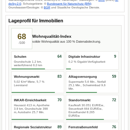
de/by-2-0
; Schutzgebiete: ©
Bundesamt für Naturschutz (BfN)
;
Grundwasser/Geologie: ©
BGR
und Staatliche Geologische Dienste.
Lageprofil für Immobilien
68
Wohnqualität-Index
solide Wohnqualität aus 100 % Datenabdeckung.
/100
64
9
Schulen
Digitale Infrastruktur
Grundschule 1,2 km,
0,2 % Gigabit-Verfügbarkeit
weiterführend 6,0 km
83
59
Wohnungsmarkt
Alltagsversorgung
5,02 €/m² Miete, 5,7 %
Supermarkt 5,6 Min., Notfall
Leerstand
25,1 Min., Schwimmbad 9,6
Min.
70
72
INKAR-Erreichbarkeit
Standortmarkt
Hausarzt 413 m, Apotheke
Kaufkraft 30.051 EUR/Ew.,
3,9 km, Grundschule 398
Steuerkraft 664 EUR/Ew.,
m, Autobahn 25,7 Min.
Einzelhandel 8.265
EUR/Ew.
89
76
Regionale Sozialstruktur
Fernstraßenumfeld