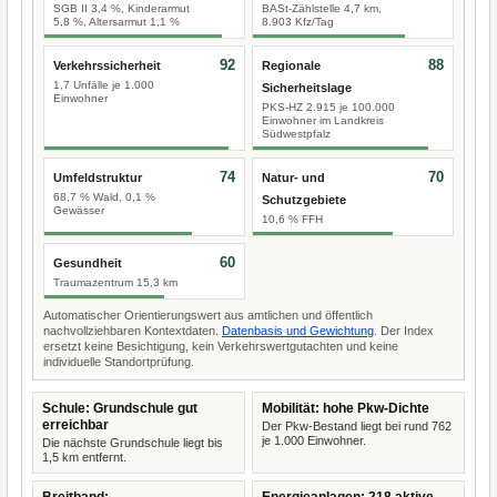
SGB II 3,4 %, Kinderarmut
BASt-Zählstelle 4,7 km,
5,8 %, Altersarmut 1,1 %
8.903 Kfz/Tag
92
88
Verkehrssicherheit
Regionale
1,7 Unfälle je 1.000
Sicherheitslage
Einwohner
PKS-HZ 2.915 je 100.000
Einwohner im Landkreis
Südwestpfalz
74
70
Umfeldstruktur
Natur- und
68,7 % Wald, 0,1 %
Schutzgebiete
Gewässer
10,6 % FFH
60
Gesundheit
Traumazentrum 15,3 km
Automatischer Orientierungswert aus amtlichen und öffentlich
nachvollziehbaren Kontextdaten.
Datenbasis und Gewichtung
. Der Index
ersetzt keine Besichtigung, kein Verkehrswertgutachten und keine
individuelle Standortprüfung.
Schule: Grundschule gut
Mobilität: hohe Pkw-Dichte
erreichbar
Der Pkw-Bestand liegt bei rund 762
je 1.000 Einwohner.
Die nächste Grundschule liegt bis
1,5 km entfernt.