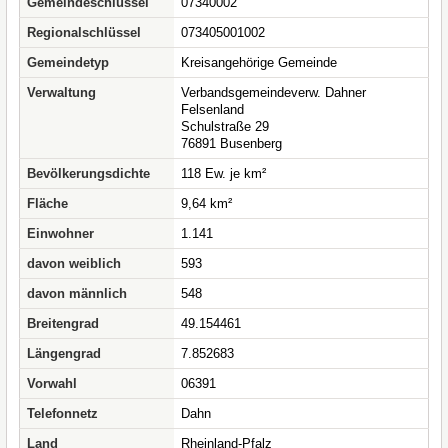
Gemeindeschlüssel
07340002
Regionalschlüssel
073405001002
Gemeindetyp
Kreisangehörige Gemeinde
Verwaltung
Verbandsgemeindeverw. Dahner
Felsenland
Schulstraße 29
76891 Busenberg
Bevölkerungsdichte
118 Ew. je km²
Fläche
9,64 km²
Einwohner
1.141
davon weiblich
593
davon männlich
548
Breitengrad
49.154461
Längengrad
7.852683
Vorwahl
06391
Telefonnetz
Dahn
Land
Rheinland-Pfalz