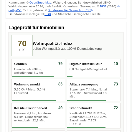
Kartendaten ©
OpenStreetMap
. Weitere Grenzen: Bundeswahlleiterin/BKG
Wahlkreisgeometrie 2024, dl-de/by-2-0. Kartenlayer: Starkregen: ©
BKG
(2026)
dl-
de/by-2-0
; Schutzgebiete: ©
Bundesamt für Naturschutz (BfN)
;
Grundwasser/Geologie: ©
BGR
und Staatliche Geologische Dienste.
Lageprofil für Immobilien
70
Wohnqualität-Index
solide Wohnqualität aus 100 % Datenabdeckung.
/100
79
10
Schulen
Digitale Infrastruktur
Grundschule 639 m,
0,0 % Gigabit-Verfügbarkeit
weiterführend 4,1 km
83
73
Wohnungsmarkt
Alltagsversorgung
5,26 €/m² Miete, 5,0 %
Supermarkt 7,4 Min., Notfall
Leerstand
17,5 Min., Schwimmbad 6,9
Min.
49
72
INKAR-Erreichbarkeit
Standortmarkt
Hausarzt 4,9 km, Apotheke
Kaufkraft 29.763 EUR/Ew.,
5,1 km, Grundschule 650
Steuerkraft 2.155 EUR/Ew.,
m, Autobahn 22,1 Min.
Einzelhandel 7.255
EUR/Ew.