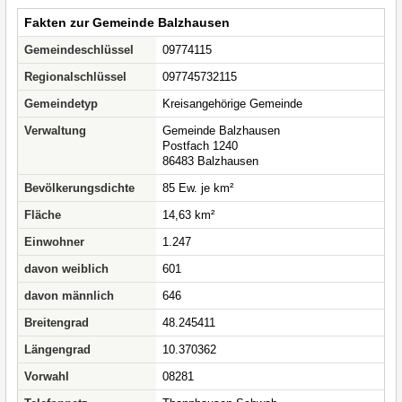
Fakten zur Gemeinde Balzhausen
Gemeindeschlüssel
09774115
Regionalschlüssel
097745732115
Gemeindetyp
Kreisangehörige Gemeinde
Verwaltung
Gemeinde Balzhausen
Postfach 1240
86483 Balzhausen
Bevölkerungsdichte
85 Ew. je km²
Fläche
14,63 km²
Einwohner
1.247
davon weiblich
601
davon männlich
646
Breitengrad
48.245411
Längengrad
10.370362
Vorwahl
08281