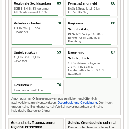
89
86
Regionale Sozialstruktur
Fernstraßenumfeld
SGB II 2,4 %, Kinderarmut
BASt-Zählstelle 18,6 km,
4,0 %, Altersarmut 1,7 %
66.743 Kfz/Tag
78
88
Verkehrssicherheit
Regionale
3,3 Unfälle je 1.000
Sicherheitslage
Einwohner
PKS-HZ 3.579 je 100.000
Einwohner im Landkreis
Günzburg
59
87
Umfeldstruktur
Natur- und
11,8 % Wald, 2,3 %
Schutzgebiete
Gewässer
2,2 % Naturschutzgebiet,
2,2 % FFH, 12,6 %
Landschaftsschutz, 39,2 %
Naturpark
76
Gesundheit
Traumazentrum 8,6 km
Automatischer Orientierungswert aus amtlichen und öffentlich
nachvollziehbaren Kontextdaten.
Datenbasis und Gewichtung
. Der Index
ersetzt keine Besichtigung, kein Verkehrswertgutachten und keine
individuelle Standortprüfung.
Gesundheit: Traumazentrum
Schule: Grundschule sehr nah
regional erreichbar
Die nächste Grundschule liegt bis