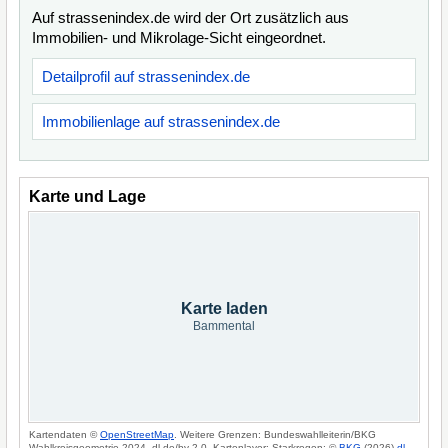
Auf strassenindex.de wird der Ort zusätzlich aus
Immobilien- und Mikrolage-Sicht eingeordnet.
Detailprofil auf strassenindex.de
Immobilienlage auf strassenindex.de
Karte und Lage
Karte laden
Bammental
Kartendaten ©
OpenStreetMap
. Weitere Grenzen: Bundeswahlleiterin/BKG
Wahlkreisgeometrie 2024, dl-de/by-2-0. Kartenlayer: Starkregen: ©
BKG
(2026)
dl-