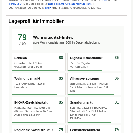
de/by-2-0
; Schutzgebiete: ©
Bundesamt für Naturschutz (BfN)
;
Grundwasser/Geologie: ©
BGR
und Staatliche Geologische Dienste.
Lageprofil für Immobilien
79
Wohnqualität-Index
gute Wohnqualität aus 100 % Datenabdeckung.
/100
86
65
Schulen
Digitale Infrastruktur
Grundschule 1,3 km,
77,5 % Gigabit-
weiterführend 636 m
Verfügbarkeit
85
86
Wohnungsmarkt
Alltagsversorgung
7,13 €/m² Miete, 3,5 %
Supermarkt 2,3 Min., Notfall
Leerstand
12,9 Min., Schwimmbad 4,0
Min.
85
81
INKAR-Erreichbarkeit
Standortmarkt
Hausarzt 524 m, Apotheke
Kaufkraft 32.384 EUR/Ew.,
463 m, Grundschule 624 m,
Steuerkraft 1.232 EUR/Ew.,
Autobahn 15,2 Min.
Einzelhandel 8.724
EUR/Ew.
75
79
Regionale Sozialstruktur
Fernstraßenumfeld