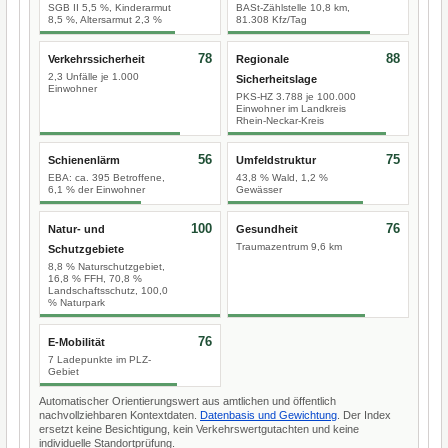
SGB II 5,5 %, Kinderarmut
BASt-Zählstelle 10,8 km,
8,5 %, Altersarmut 2,3 %
81.308 Kfz/Tag
78
88
Verkehrssicherheit
Regionale
2,3 Unfälle je 1.000
Sicherheitslage
Einwohner
PKS-HZ 3.788 je 100.000
Einwohner im Landkreis
Rhein-Neckar-Kreis
56
75
Schienenlärm
Umfeldstruktur
EBA: ca. 395 Betroffene,
43,8 % Wald, 1,2 %
6,1 % der Einwohner
Gewässer
100
76
Natur- und
Gesundheit
Traumazentrum 9,6 km
Schutzgebiete
8,8 % Naturschutzgebiet,
16,8 % FFH, 70,8 %
Landschaftsschutz, 100,0
% Naturpark
76
E-Mobilität
7 Ladepunkte im PLZ-
Gebiet
Automatischer Orientierungswert aus amtlichen und öffentlich
nachvollziehbaren Kontextdaten.
Datenbasis und Gewichtung
. Der Index
ersetzt keine Besichtigung, kein Verkehrswertgutachten und keine
individuelle Standortprüfung.