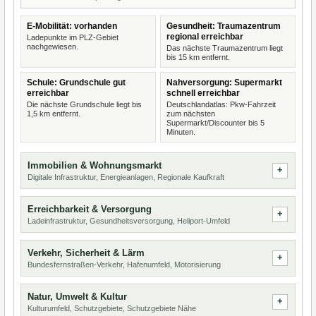
E-Mobilität: vorhanden
Gesundheit: Traumazentrum
regional erreichbar
Ladepunkte im PLZ-Gebiet
nachgewiesen.
Das nächste Traumazentrum liegt
bis 15 km entfernt.
Schule: Grundschule gut
Nahversorgung: Supermarkt
erreichbar
schnell erreichbar
Die nächste Grundschule liegt bis
Deutschlandatlas: Pkw-Fahrzeit
1,5 km entfernt.
zum nächsten
Supermarkt/Discounter bis 5
Minuten.
Immobilien & Wohnungsmarkt
Digitale Infrastruktur, Energieanlagen, Regionale Kaufkraft
Erreichbarkeit & Versorgung
Ladeinfrastruktur, Gesundheitsversorgung, Heliport-Umfeld
Verkehr, Sicherheit & Lärm
Bundesfernstraßen-Verkehr, Hafenumfeld, Motorisierung
Natur, Umwelt & Kultur
Kulturumfeld, Schutzgebiete, Schutzgebiete Nähe