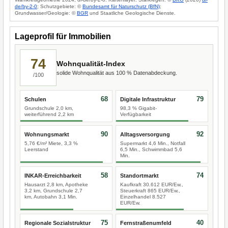
de/by-2-0
; Schutzgebiete: ©
Bundesamt für Naturschutz (BfN)
;
Grundwasser/Geologie: ©
BGR
und Staatliche Geologische Dienste.
Lageprofil für Immobilien
74
Wohnqualität-Index
solide Wohnqualität aus 100 % Datenabdeckung.
/100
68
79
Schulen
Digitale Infrastruktur
Grundschule 2,0 km,
98,3 % Gigabit-
weiterführend 2,2 km
Verfügbarkeit
90
92
Wohnungsmarkt
Alltagsversorgung
5,76 €/m² Miete, 3,3 %
Supermarkt 4,6 Min., Notfall
Leerstand
6,5 Min., Schwimmbad 5,6
Min.
58
74
INKAR-Erreichbarkeit
Standortmarkt
Hausarzt 2,8 km, Apotheke
Kaufkraft 30.612 EUR/Ew.,
3,2 km, Grundschule 2,7
Steuerkraft 865 EUR/Ew.,
km, Autobahn 3,1 Min.
Einzelhandel 8.527
EUR/Ew.
75
40
Regionale Sozialstruktur
Fernstraßenumfeld