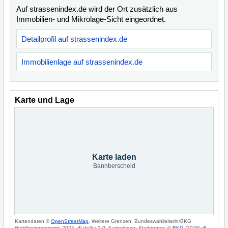
Auf strassenindex.de wird der Ort zusätzlich aus
Immobilien- und Mikrolage-Sicht eingeordnet.
Detailprofil auf strassenindex.de
Immobilienlage auf strassenindex.de
Karte und Lage
Karte laden
Bannberscheid
Kartendaten ©
OpenStreetMap
. Weitere Grenzen: Bundeswahlleiterin/BKG
Wahlkreisgeometrie 2024, dl-de/by-2-0. Kartenlayer: Starkregen: ©
BKG
(2026)
dl-