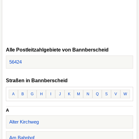
Alle Postleitzahlgebiete von Bannberscheid
56424
Straßen in Bannberscheid
A
B
G
H
I
J
K
M
N
Q
S
V
W
A
Alter Kirchweg
Am Bahnhof