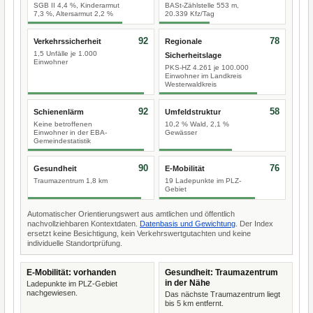
SGB II 4,4 %, Kinderarmut
BASt-Zählstelle 553 m,
7,3 %, Altersarmut 2,2 %
20.339 Kfz/Tag
92
78
Verkehrssicherheit
Regionale
1,5 Unfälle je 1.000
Sicherheitslage
Einwohner
PKS-HZ 4.261 je 100.000
Einwohner im Landkreis
Westerwaldkreis
92
58
Schienenlärm
Umfeldstruktur
Keine betroffenen
10,2 % Wald, 2,1 %
Einwohner in der EBA-
Gewässer
Gemeindestatistik
90
76
Gesundheit
E-Mobilität
Traumazentrum 1,8 km
19 Ladepunkte im PLZ-
Gebiet
Automatischer Orientierungswert aus amtlichen und öffentlich
nachvollziehbaren Kontextdaten.
Datenbasis und Gewichtung
. Der Index
ersetzt keine Besichtigung, kein Verkehrswertgutachten und keine
individuelle Standortprüfung.
E-Mobilität: vorhanden
Gesundheit: Traumazentrum
in der Nähe
Ladepunkte im PLZ-Gebiet
nachgewiesen.
Das nächste Traumazentrum liegt
bis 5 km entfernt.