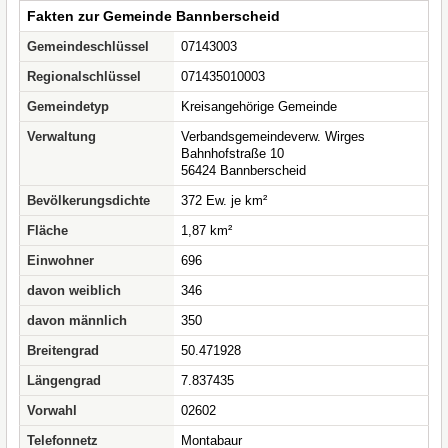
Fakten zur Gemeinde Bannberscheid
Gemeindeschlüssel
07143003
Regionalschlüssel
071435010003
Gemeindetyp
Kreisangehörige Gemeinde
Verwaltung
Verbandsgemeindeverw. Wirges
Bahnhofstraße 10
56424 Bannberscheid
Bevölkerungsdichte
372 Ew. je km²
Fläche
1,87 km²
Einwohner
696
davon weiblich
346
davon männlich
350
Breitengrad
50.471928
Längengrad
7.837435
Vorwahl
02602
Telefonnetz
Montabaur