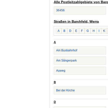
Alle Postleitzahlgebiete von Bar
36456
Straßen in Barchfeld, Werra
A
B
D
E
F
G
H
I
K
A
Am Busbahnhof
Am Sängerpark
Auweg
B
Bei der Kirche
D