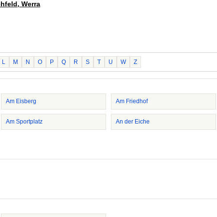
chfeld, Werra
L
M
N
O
P
Q
R
S
T
U
W
Z
Am Eisberg
Am Friedhof
Am Sportplatz
An der Eiche