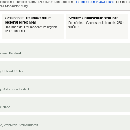
ichen und öffentlich nachvollziehbaren Kontextdaten.
Datenbasis und Gewichtung
. Der Index
lle Standortprüfung.
Gesundheit: Traumazentrum
Schule: Grundschule sehr nah
regional erreichbar
Die nächste Grundschule liegt bis 750 m
entfernt.
Das nächste Traumazentrum liegt bis
15 km entfernt.
ionale Kaufkraft
, Heliport-Umfeld
, Verkehrssicherheit
te Nähe
e, Wahlkreis-Strukturdaten