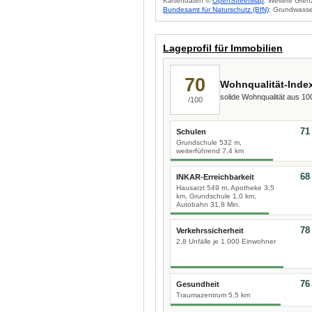
Kartendaten ©
OpenStreetMap
. Weitere Gren
Bundesamt für Naturschutz (BfN)
; Grundwasse
Lageprofil für Immobilien
70
Wohnqualität-Inde
solide Wohnqualität aus 1
/100
71
Schulen
Grundschule 532 m,
weiterführend 7,4 km
68
INKAR-Erreichbarkeit
Hausarzt 549 m, Apotheke 3,5
km, Grundschule 1,0 km,
Autobahn 31,8 Min.
78
Verkehrssicherheit
2,8 Unfälle je 1.000 Einwohner
76
Gesundheit
Traumazentrum 5,5 km