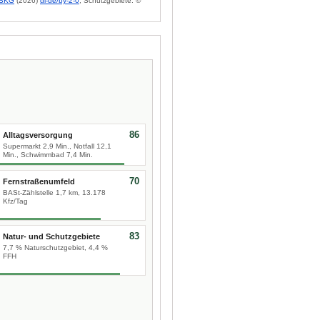
BKG
(2026)
dl-de/by-2-0
; Schutzgebiete: ©
86
Alltagsversorgung
Supermarkt 2,9 Min., Notfall 12,1
Min., Schwimmbad 7,4 Min.
70
Fernstraßenumfeld
BASt-Zählstelle 1,7 km, 13.178
Kfz/Tag
83
Natur- und Schutzgebiete
7,7 % Naturschutzgebiet, 4,4 %
FFH