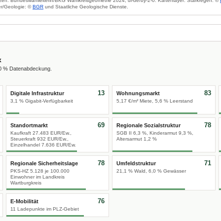
zen: Bundeswahlleiterin/BKG Wahlkreisgeometrie 2024, dl-de/by-2-0. Kartenlayer: Starkregen: ©
r/Geologie: ©
BGR
und Staatliche Geologische Dienste.
x
00 % Datenabdeckung.
13
83
Digitale Infrastruktur
Wohnungsmarkt
3,1 % Gigabit-Verfügbarkeit
5,17 €/m² Miete, 5,6 % Leerstand
69
78
Standortmarkt
Regionale Sozialstruktur
Kaufkraft 27.483 EUR/Ew.,
SGB II 6,3 %, Kinderarmut 9,3 %,
Steuerkraft 932 EUR/Ew.,
Altersarmut 1,2 %
Einzelhandel 7.636 EUR/Ew.
78
71
Regionale Sicherheitslage
Umfeldstruktur
PKS-HZ 5.128 je 100.000
21,1 % Wald, 6,0 % Gewässer
Einwohner im Landkreis
Wartburgkreis
76
E-Mobilität
11 Ladepunkte im PLZ-Gebiet