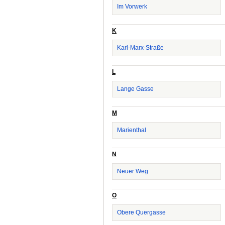
Im Vorwerk
K
Karl-Marx-Straße
L
Lange Gasse
M
Marienthal
N
Neuer Weg
O
Obere Quergasse