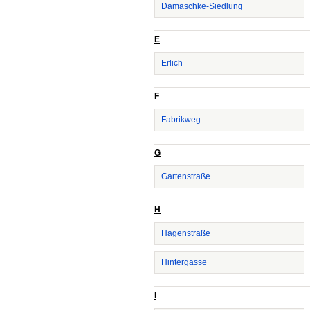
Damaschke-Siedlung
E
Erlich
F
Fabrikweg
G
Gartenstraße
H
Hagenstraße
Hintergasse
I