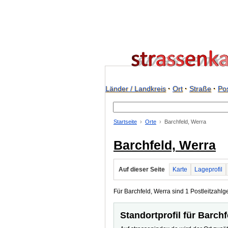
Länder / Landkreis
·
Ort
·
Straße
·
Pos
Startseite
Orte
Barchfeld, Werra
Barchfeld, Werra
Auf dieser Seite
Karte
Lageprofil
Für Barchfeld, Werra sind 1 Postleitzahlg
Standortprofil für Barch