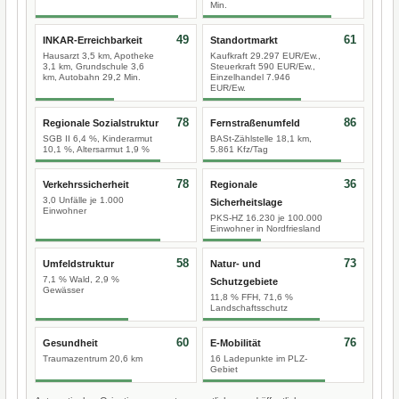
Min.
49
61
INKAR-Erreichbarkeit
Standortmarkt
Hausarzt 3,5 km, Apotheke
Kaufkraft 29.297 EUR/Ew.,
3,1 km, Grundschule 3,6
Steuerkraft 590 EUR/Ew.,
km, Autobahn 29,2 Min.
Einzelhandel 7.946
EUR/Ew.
78
86
Regionale Sozialstruktur
Fernstraßenumfeld
SGB II 6,4 %, Kinderarmut
BASt-Zählstelle 18,1 km,
10,1 %, Altersarmut 1,9 %
5.861 Kfz/Tag
78
36
Verkehrssicherheit
Regionale
3,0 Unfälle je 1.000
Sicherheitslage
Einwohner
PKS-HZ 16.230 je 100.000
Einwohner in Nordfriesland
58
73
Umfeldstruktur
Natur- und
7,1 % Wald, 2,9 %
Schutzgebiete
Gewässer
11,8 % FFH, 71,6 %
Landschaftsschutz
60
76
Gesundheit
E-Mobilität
Traumazentrum 20,6 km
16 Ladepunkte im PLZ-
Gebiet