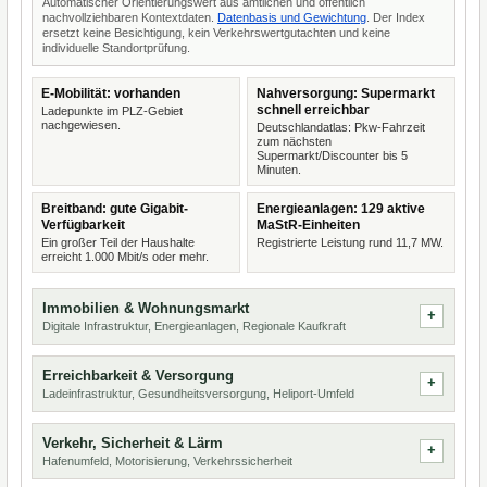
Automatischer Orientierungswert aus amtlichen und öffentlich
nachvollziehbaren Kontextdaten.
Datenbasis und Gewichtung
. Der Index
ersetzt keine Besichtigung, kein Verkehrswertgutachten und keine
individuelle Standortprüfung.
E-Mobilität: vorhanden
Nahversorgung: Supermarkt
schnell erreichbar
Ladepunkte im PLZ-Gebiet
nachgewiesen.
Deutschlandatlas: Pkw-Fahrzeit
zum nächsten
Supermarkt/Discounter bis 5
Minuten.
Breitband: gute Gigabit-
Energieanlagen: 129 aktive
Verfügbarkeit
MaStR-Einheiten
Ein großer Teil der Haushalte
Registrierte Leistung rund 11,7 MW.
erreicht 1.000 Mbit/s oder mehr.
Immobilien & Wohnungsmarkt
Digitale Infrastruktur, Energieanlagen, Regionale Kaufkraft
Erreichbarkeit & Versorgung
Ladeinfrastruktur, Gesundheitsversorgung, Heliport-Umfeld
Verkehr, Sicherheit & Lärm
Hafenumfeld, Motorisierung, Verkehrssicherheit