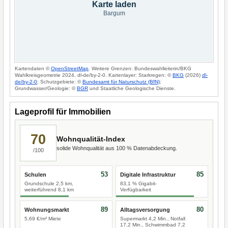
Karte laden
Bargum
Kartendaten ©
OpenStreetMap
. Weitere Grenzen: Bundeswahlleiterin/BKG
Wahlkreisgeometrie 2024, dl-de/by-2-0. Kartenlayer: Starkregen: ©
BKG
(2026)
dl-
de/by-2-0
; Schutzgebiete: ©
Bundesamt für Naturschutz (BfN)
;
Grundwasser/Geologie: ©
BGR
und Staatliche Geologische Dienste.
Lageprofil für Immobilien
70
Wohnqualität-Index
solide Wohnqualität aus 100 % Datenabdeckung.
/100
53
85
Schulen
Digitale Infrastruktur
Grundschule 2,5 km,
83,1 % Gigabit-
weiterführend 8,1 km
Verfügbarkeit
89
80
Wohnungsmarkt
Alltagsversorgung
5,69 €/m² Miete
Supermarkt 4,2 Min., Notfall
17,2 Min., Schwimmbad 7,2