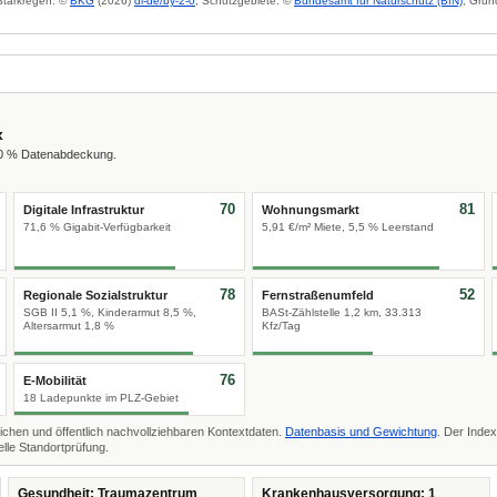
 Starkregen: ©
BKG
(2026)
dl-de/by-2-0
; Schutzgebiete: ©
Bundesamt für Naturschutz (BfN)
; Grun
x
00 % Datenabdeckung.
70
81
Digitale Infrastruktur
Wohnungsmarkt
71,6 % Gigabit-Verfügbarkeit
5,91 €/m² Miete, 5,5 % Leerstand
78
52
Regionale Sozialstruktur
Fernstraßenumfeld
SGB II 5,1 %, Kinderarmut 8,5 %,
BASt-Zählstelle 1,2 km, 33.313
Altersarmut 1,8 %
Kfz/Tag
76
E-Mobilität
18 Ladepunkte im PLZ-Gebiet
ichen und öffentlich nachvollziehbaren Kontextdaten.
Datenbasis und Gewichtung
. Der Index
lle Standortprüfung.
Gesundheit: Traumazentrum
Krankenhausversorgung: 1