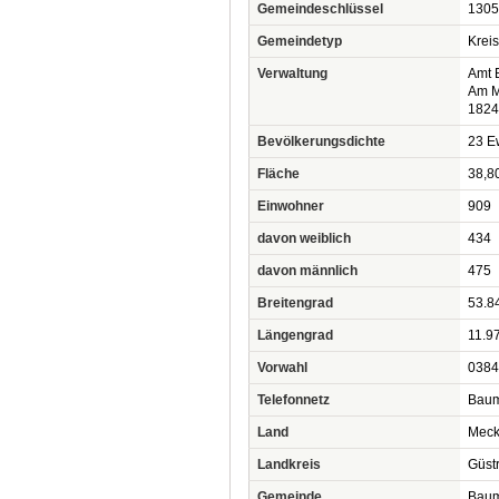
Gemeindeschlüssel
1305
Gemeindetyp
Krei
Verwaltung
Amt 
Am M
1824
Bevölkerungsdichte
23 Ew
Fläche
38,8
Einwohner
909
davon weiblich
434
davon männlich
475
Breitengrad
53.8
Längengrad
11.9
Vorwahl
0384
Telefonnetz
Baum
Land
Meck
Landkreis
Güst
Gemeinde
Baum