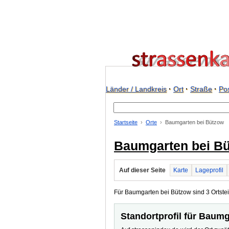
Länder / Landkreis
·
Ort
·
Straße
·
Pos
Startseite
Orte
Baumgarten bei Bützow
Baumgarten bei B
Auf dieser Seite
Karte
Lageprofil
Für Baumgarten bei Bützow sind 3 Ortsteil
Standortprofil für Baum