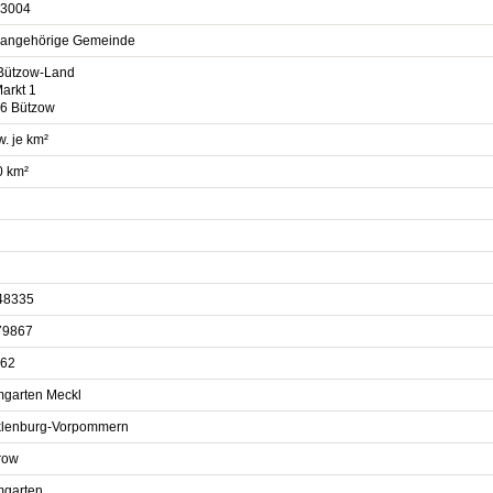
3004
sangehörige Gemeinde
Bützow-Land
arkt 1
6 Bützow
. je km²
0 km²
48335
79867
62
garten Meckl
lenburg-Vorpommern
row
garten