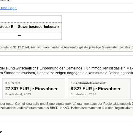
e und Lage
steuer B
Gewerbesteuerhebesatz
—
enstand 31.12.2024. Für rechtsverbindliche Auskünfte gilt die jeweilige Gemeinde bzw. das 
elle und wirtschaftliche Einordnung der Gemeinde. Für Immobilien ist das ein Mak
eren Standort hinweisen, Hebesätze zeigen dagegen die kommunale Belastungsseit
Kaufkraft
Einzelhandelskaufkraft
27.307 EUR je Einwohner
8.827 EUR je Einwohner
Bundesland, 2023
Bundesland, 2023
r netto, Gemeindeanteile und Steuereinnahmekraft stammen aus der Regionaldatenbank 
 Einzelhandelskaufkraft stammen aus BBSR INKAR. Hebesätze stammen aus der Regionaldate
de