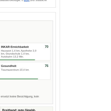
dwasser/Geologie: ©
BGR
und Staatliche
70
INKAR-Erreichbarkeit
Hausarzt 1,4 km, Apotheke 2,0
km, Grundschule 1,4 km,
Autobahn 13,2 Min.
76
Gesundheit
Traumazentrum 10,4 km
 ersetzt keine Besichtigung, kein
Breitband: gute Gigabit-