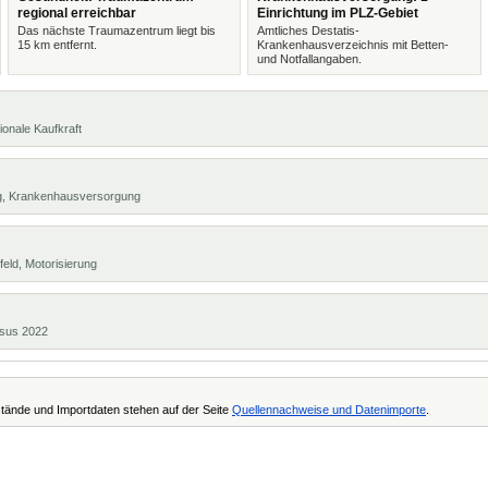
regional erreichbar
Einrichtung im PLZ-Gebiet
Das nächste Traumazentrum liegt bis
Amtliches Destatis-
15 km entfernt.
Krankenhausverzeichnis mit Betten-
und Notfallangaben.
ionale Kaufkraft
ng, Krankenhausversorgung
eld, Motorisierung
ensus 2022
tände und Importdaten stehen auf der Seite
Quellennachweise und Datenimporte
.