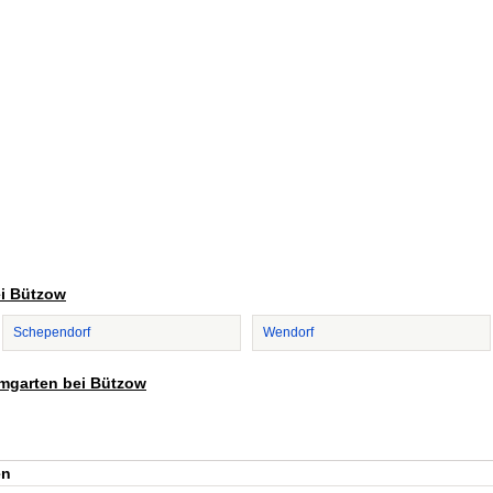
ei Bützow
Schependorf
Wendorf
umgarten bei Bützow
en