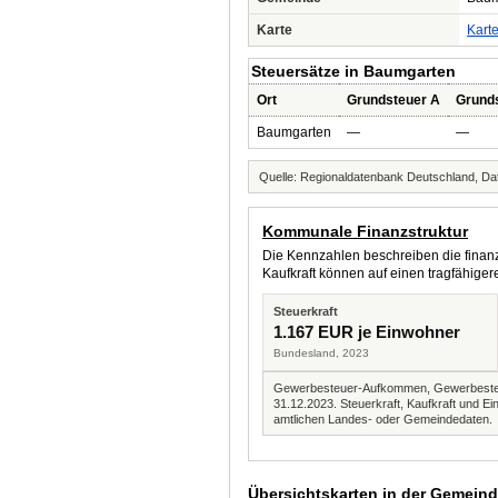
Karte
Kart
Steuersätze in Baumgarten
Ort
Grundsteuer A
Grund
Baumgarten
—
—
Quelle: Regionaldatenbank Deutschland, Dat
Kommunale Finanzstruktur
Die Kennzahlen beschreiben die finanzi
Kaufkraft können auf einen tragfähig
Steuerkraft
1.167 EUR je Einwohner
Bundesland, 2023
Gewerbesteuer-Aufkommen, Gewerbesteue
31.12.2023. Steuerkraft, Kaufkraft und
amtlichen Landes- oder Gemeindedaten.
Übersichtskarten in der Gemein