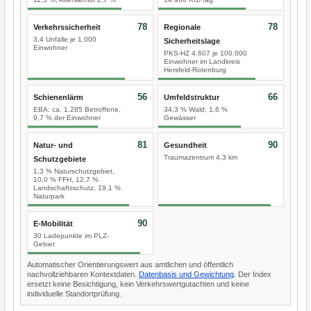
78
78
Verkehrssicherheit
Regionale
3,4 Unfälle je 1.000
Sicherheitslage
Einwohner
PKS-HZ 4.607 je 100.000
Einwohner im Landkreis
Hersfeld-Rotenburg
56
66
Schienenlärm
Umfeldstruktur
EBA: ca. 1.285 Betroffene,
34,3 % Wald, 1,6 %
9,7 % der Einwohner
Gewässer
81
90
Natur- und
Gesundheit
Traumazentrum 4,3 km
Schutzgebiete
1,3 % Naturschutzgebiet,
10,0 % FFH, 12,7 %
Landschaftsschutz, 19,1 %
Naturpark
90
E-Mobilität
30 Ladepunkte im PLZ-
Gebiet
Automatischer Orientierungswert aus amtlichen und öffentlich
nachvollziehbaren Kontextdaten.
Datenbasis und Gewichtung
. Der Index
ersetzt keine Besichtigung, kein Verkehrswertgutachten und keine
individuelle Standortprüfung.