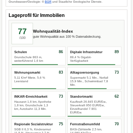
Grundwasser/Geologie: ©
BGR
und Staatliche Geologische Dienste.
Lageprofil für Immobilien
77
Wohnqualität-Index
gute Wohnqualität aus 100 % Datenabdeckung.
/100
86
89
Schulen
Digitale Infrastruktur
Grundschule 863 m,
89,4 % Gigabit-
weiterführend 1,6 km
Verfügbarkeit
83
73
Wohnungsmarkt
Alltagsversorgung
5,11 €/m² Miete, 5,6 %
Supermarkt 5,1 Min., Notfall
Leerstand
15,9 Min., Schwimmbad 7,8
Min.
73
62
INKAR-Erreichbarkeit
Standortmarkt
Hausarzt 1,6 km, Apotheke
Kaufkraft 26.845 EUR/Ew.,
1,8 km, Grundschule 1,3
Steuerkraft 950 EUR/Ew.,
km, Autobahn 11,3 Min.
Einzelhandel 7.901
EUR/Ew.
75
70
Regionale Sozialstruktur
Fernstraßenumfeld
SGB II 6,3 %, Kinderarmut
BASt-Zählstelle 2,5 km,
11,5 %, Altersarmut 2,7 %
14.980 Kfz/Tag